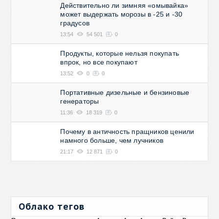
Действительно ли зимняя «омывайка»
может выдержать морозы в -25 и -30
градусов
13:54
54 501
0
Продукты, которые нельзя покупать
впрок, но все покупают
13:52
0
0
Портативные дизельные и бензиновые
генераторы
11:36
18 319
0
Почему в античность пращников ценили
намного больше, чем лучников
21:17
12 871
0
Облако тегов