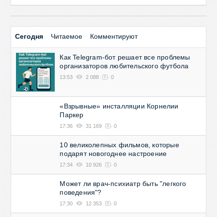
Сегодня
Читаемое
Комментируют
Как Telegram-бот решает все проблемы
организаторов любительского футбола
13:53
2 088
0
«Взрывные» инсталляции Корнелии
Паркер
17:36
31 169
0
10 великолепных фильмов, которые
подарят новогоднее настроение
17:34
10 926
0
Может ли врач-психиатр быть "легкого
поведения"?
17:30
12 353
0