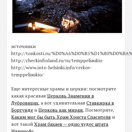
источники
http://tonkosti.ru/%D0%A6%D0%B5%D1%80%D0
http://checkinfinland.ru/ru/temppeliaukio
http://www.into-helsinki.info/cerkov-
temppeliaukio/
Еще интересные храмы и церкви: посмотрите
какая красивая
Церковь Знамения в
Дубровицах
, а вот удивительная
Ставкирка в
Боргунде
и
Церковь как мираж
. Посмотрите,
Каким мог бы быть Храм Христа Спасителя
и
вот такой
Храм бахаев — одно чудес штата
Иллинойс