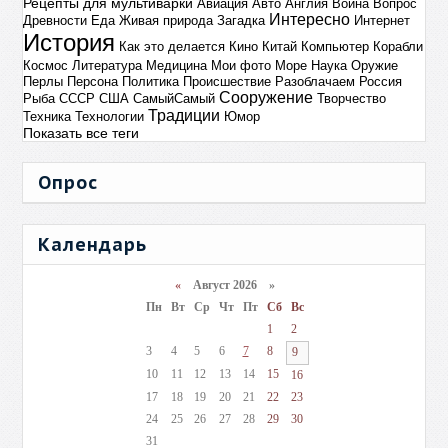
Рецепты для мультиварки
Авиация
Авто
Англия
Война
Вопрос
Интересно
Древности
Еда
Живая природа
Загадка
Интернет
История
Как это делается
Кино
Китай
Компьютер
Корабли
Космос
Литература
Медицина
Мои фото
Море
Наука
Оружие
Перлы
Персона
Политика
Происшествие
Разоблачаем
Россия
Сооружение
Рыба
СССР
США
СамыйСамый
Творчество
Традиции
Техника
Технологии
Юмор
Показать все теги
Опрос
Календарь
«
Август 2026 »
Пн
Вт
Ср
Чт
Пт
Сб
Вс
1
2
3
4
5
6
7
8
9
10
11
12
13
14
15
16
17
18
19
20
21
22
23
24
25
26
27
28
29
30
31