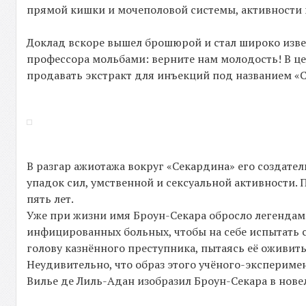
прямой кишки и мочеполовой системы, активности м
Доклад вскоре вышел брошюрой и стал широко извес
профессора мольбами: верните нам молодость! В ц
продавать экстракт для инъекций под названием «С
В разгар ажиотажа вокруг «Секардина» его создател
упадок сил, умственной и сексуальной активности. 
пять лет.
Уже при жизни имя Броун-Секара обросло легендами
инфицированных больных, чтобы на себе испытать 
голову казнённого преступника, пытаясь её оживить
Неудивительно, что образ этого учёного-эксперимен
Вилье де Лиль-Адан изобразил Броун-Секара в нове