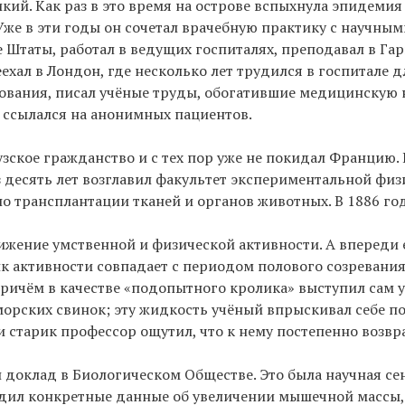
кий. Как раз в это время на острове вспыхнула эпидемия
Уже в эти годы он сочетал врачебную практику с научны
е Штаты, работал в ведущих госпиталях, преподавал в Га
еехал в Лондон, где несколько лет трудился в госпитале 
ования, писал учёные труды, обогатившие медицинскую н
х ссылался на анонимных пациентов.
зское гражданство и с тех пор уже не покидал Францию. 
 десять лет возглавил факультет экспериментальной физ
о трансплантации тканей и органов животных. В 1886 го
ижение умственной и физической активности. А впереди 
ик активности совпадает с периодом полового созревания
ричём в качестве «подопытного кролика» выступил сам 
 морских свинок; эту жидкость учёный впрыскивал себе п
и старик профессор ощутил, что к нему постепенно возвр
 доклад в Биологическом Обществе. Это была научная с
одил конкретные данные об увеличении мышечной массы