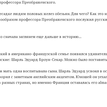
е профессора Преображенского.
садке людям половых желез обезьян. Для чего? Как это 
о прообразом профессора Преображенского послужил русск
Но сначала заглянем еще дальше в историю...
рикий в американо-французской семье появился удивител
ские: Шарль Эдуард Броун-Секар. Можно было поставить
 и мать одна воспитывала сына. Шарль Эдуард усвоил в 
оворил с заметным английским акцентом. Юношей он уехал
в разных странах, но именно Франция оставалась его alma 