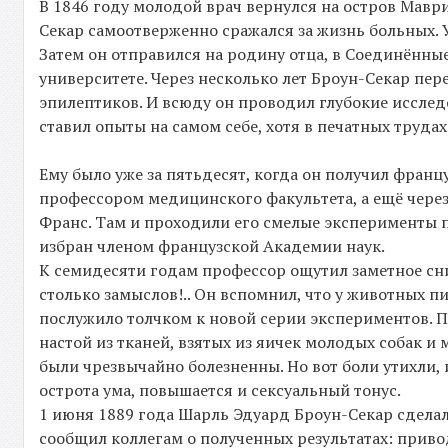
В 1846 году молодой врач вернулся на остров Маври
Секар самоотверженно сражался за жизнь больных. 
Затем он отправился на родину отца, в Соединённы
университете. Через несколько лет Броун-Секар пер
эпилептиков. И всюду он проводил глубокие исслед
ставил опыты на самом себе, хотя в печатных труда
Ему было уже за пятьдесят, когда он получил францу
профессором медицинского факультета, а ещё через
Франс. Там и проходили его смелые эксперименты п
избран членом французской Академии наук.
К семидесяти годам профессор ощутил заметное сн
столько замыслов!.. Он вспомнил, что у животных п
послужило толчком к новой серии экспериментов. П
настой из тканей, взятых из яичек молодых собак и
были чрезвычайно болезненны. Но вот боли утихли, 
острота ума, повышается и сексуальный тонус.
1 июня 1889 года Шарль Эдуард Броун-Секар сделал
сообщил коллегам о полученных результатах: прив