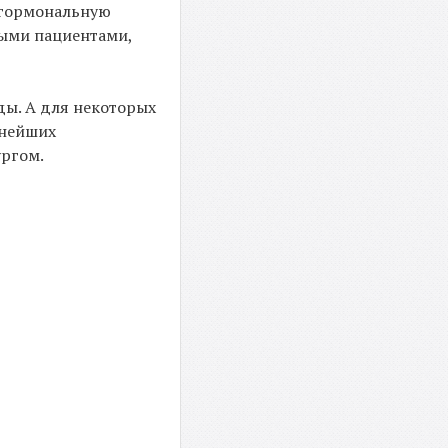
а гормональную
рыми пациентами,
ды. А для некоторых
ьнейших
ургом.