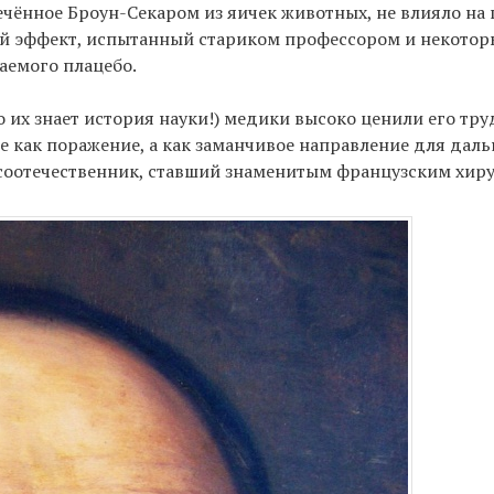
ечённое Броун-Секаром из яичек животных, не влияло н
ый эффект, испытанный стариком профессором и некото
аемого плацебо.
 их знает история науки!) медики высоко ценили его тру
е как поражение, а как заманчивое направление для дал
соотечественник, ставший знаменитым французским хир