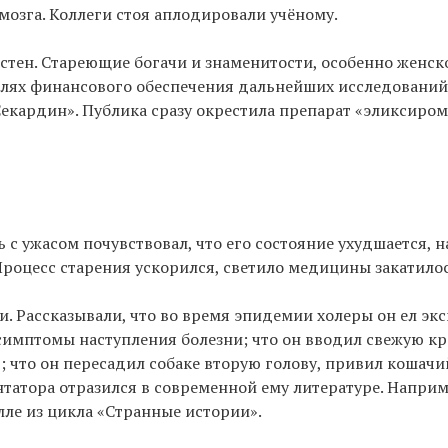
озга. Коллеги стоя аплодировали учёному.
тен. Стареющие богачи и знаменитости, особенно женско
елях финансового обеспечения дальнейших исследований
екардин». Публика сразу окрестила препарат «эликсиром
ь с ужасом почувствовал, что его состояние ухудшается, 
Процесс старения ускорился, светило медицины закатилос
. Рассказывали, что во время эпидемии холеры он ел эк
симптомы наступления болезни; что он вводил свежую кр
; что он пересадил собаке вторую голову, привил кошачи
татора отразился в современной ему литературе. Наприм
лле из цикла «Странные истории».