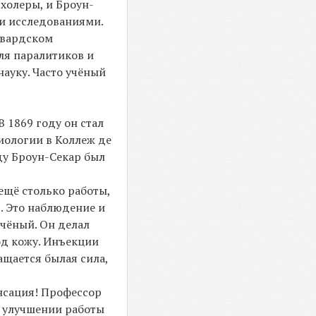
 холеры, и Броун-
ми исследованиями.
рвардском
для паралитиков и
ауку. Часто учёный
В 1869 году он стал
иологии в Коллеж де
ду Броун-Секар был
ещё столько работы,
. Это наблюдение и
учёный. Он делал
од кожу. Инъекции
ащается былая сила,
енсация! Профессор
, улучшении работы