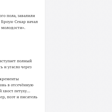
го пола, завалили
 Броун-Секар начал
 молодости».
наступает полный
ь и угасло через
скременты
овь в отсечённую
й хвост петуху…
ер, поэт и писатель