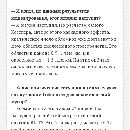
— И когда, по данным результатов
моделирования, этот момент наступит?
— А он уже наступил. По расчетам самого
Кесслера, автора этого каскадного эффекта,
критическое число обломков уже достигнуто в
двух областях околоземного пространства. Это
области в районе 0,9–1 тыс. км, и в
окрестностях — 1,5 тыс. км. На этих орбитах
очень высокая плотность мусора, критическая
масса уже превышена.
— Какие критические ситуации помимо случая
со спутником Iridium создавал космический
мусор?
— Космическим обломком 22 января был
разрушен российский метрологический
спутник BLITS. Это был шарик диаметром 17
см. За ним следили и мы, и американцы, и