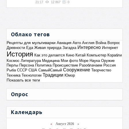
21:17
12 867
0
Облако тегов
Рецепты для мультиварки
Авиация
Авто
Англия
Война
Вопрос
Интересно
Древности
Еда
Живая природа
Загадка
Интернет
История
Как это делается
Кино
Китай
Компьютер
Корабли
Космос
Литература
Медицина
Мои фото
Море
Наука
Оружие
Перлы
Персона
Политика
Происшествие
Разоблачаем
Россия
Сооружение
Рыба
СССР
США
СамыйСамый
Творчество
Традиции
Техника
Технологии
Юмор
Показать все теги
Опрос
Календарь
«
Август 2026 »