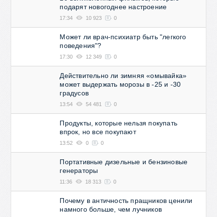
подарят новогоднее настроение
17:34
10 923
0
Может ли врач-психиатр быть "легкого
поведения"?
17:30
12 349
0
Действительно ли зимняя «омывайка»
может выдержать морозы в -25 и -30
градусов
13:54
54 481
0
Продукты, которые нельзя покупать
впрок, но все покупают
13:52
0
0
Портативные дизельные и бензиновые
генераторы
11:36
18 313
0
Почему в античность пращников ценили
намного больше, чем лучников