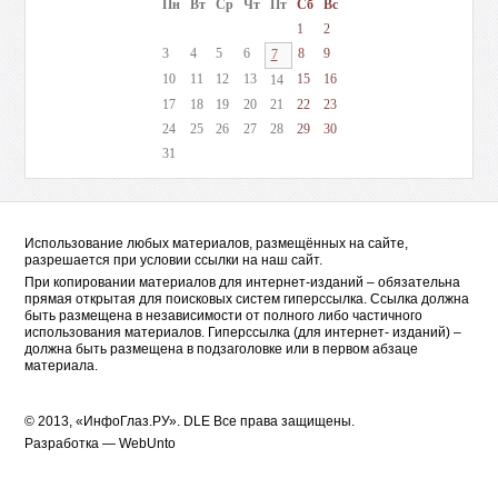
Пн
Вт
Ср
Чт
Пт
Сб
Вс
1
2
3
4
5
6
8
9
7
10
11
12
13
15
16
14
17
18
19
20
21
22
23
24
25
26
27
28
29
30
31
Использование любых материалов, размещённых на сайте,
разрешается при условии ссылки на наш сайт.
При копировании материалов для интернет-изданий – обязательна
прямая открытая для поисковых систем гиперссылка. Ссылка должна
быть размещена в независимости от полного либо частичного
использования материалов. Гиперссылка (для интернет- изданий) –
должна быть размещена в подзаголовке или в первом абзаце
материала.
© 2013, «ИнфоГлаз.РУ».
DLE
Все права защищены.
Разработка —
WebUnto