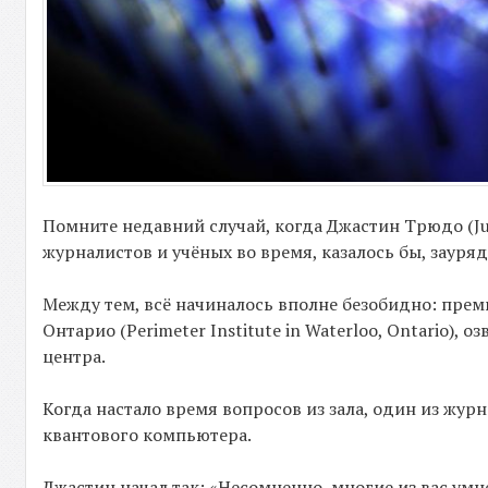
Помните недавний случай, когда Джастин Трюдо (J
журналистов и учёных во время, казалось бы, заур
Между тем, всё начиналось вполне безобидно: прем
Онтарио (Perimeter Institute in Waterloo, Ontario)
центра.
Когда настало время вопросов из зала, один из жу
квантового компьютера.
Джастин начал так: «Несомненно, многие из вас умнее