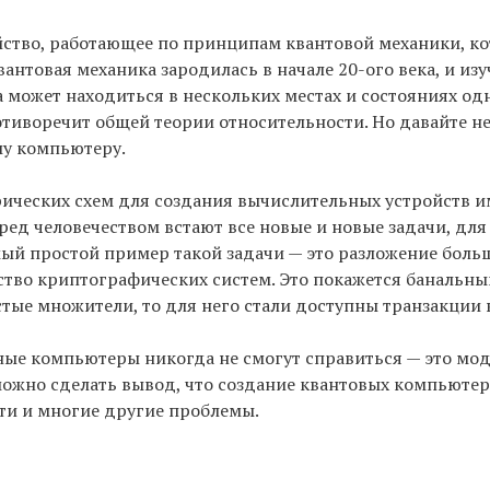
ство, работающее по принципам квантовой механики, ко
нтовая механика зародилась в начале 20-ого века, и изу
ца может находиться в нескольких местах и состояниях о
иворечит общей теории относительности. Но давайте не
му компьютеру.
трических схем для создания вычислительных устройств и
еред человечеством встают все новые и новые задачи, дл
ый простой пример такой задачи — это разложение боль
тво криптографических систем. Это покажется банальным
тые множители, то для него стали доступны транзакции в
нные компьютеры никогда не смогут справиться — это мо
 можно сделать вывод, что создание квантовых компьюте
ти и многие другие проблемы.