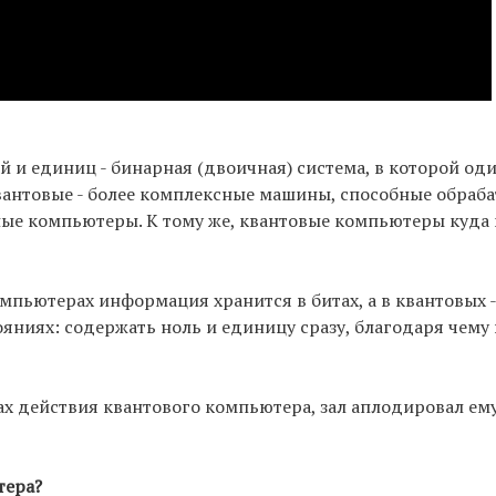
й и единиц - бинарная (двоичная) система, в которой о
 а квантовые - более комплексные машины, способные обра
ные компьютеры. К тому же, квантовые компьютеры куда
пьютерах информация хранится в битах, а в квантовых -
ояниях: содержать ноль и единицу сразу, благодаря чему
пах действия квантового компьютера, зал аплодировал ему
тера?