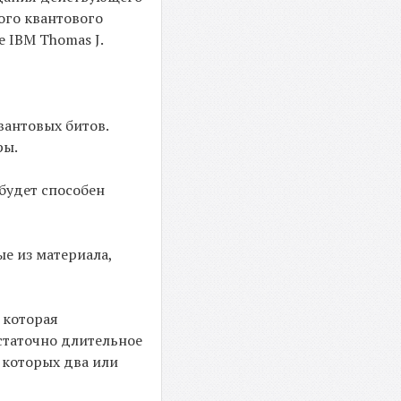
ого квантового
 IBM Thomas J.
вантовых битов.
ры.
 будет способен
е из материала,
 которая
остаточно длительное
 которых два или