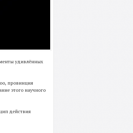
сменты удивлённых
лоо, провинция
вание этого научного
нцип действия