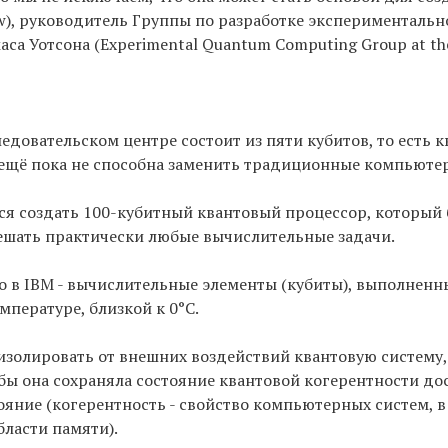
ow), руководитель Группы по разработке экспериментальн
а Уотсона (Experimental Quantum Computing Group at the
довательском центре состоит из пяти кубитов, то есть к
» ещё пока не способна заменить традиционные компьюте
тся создать 100-кубитный квантовый процессор, который
ешать практически любые вычислительные задачи.
о в IBM - вычислительные элементы (кубиты), выполненны
пературе, близкой к 0°С.
изолировать от внешних воздействий квантовую систему,
обы она сохраняла состояние квантовой когерентности д
ояние (когерентность - свойство компьютерных систем, в
бласти памяти).