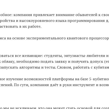
добное: компания привлекает внимание обывателей к свое
тройства и высокоуровневого языка программирования д
ствовать в их работе.
виса на основе экспериментального квантового процессо
оваться все желающие: студенты, энтузиасты-любители и
 облаку, необходимо подать заявку и получить допуск (ег
 запускать алгоритмы и тесты. Словом, работать с кубитам
ное изучение возможностей платформы на базе 5-кубитно
ений. По сути, компания даёт в руки инструмент и возмо
но мы не исключаем, что она может стать основой для со