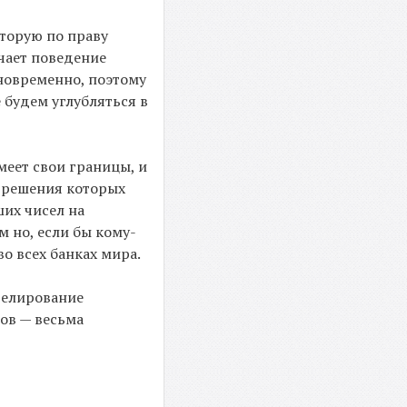
торую по праву
чает поведение
дновременно, поэтому
 будем углубляться в
меет свои границы, и
я решения которых
ших чисел на
 но, если бы кому-
о всех банках мира.
делирование
ров — весьма