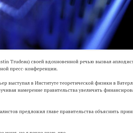
ustin Trudeau) своей вдохновенной речью вызвал аплоди
ядной пресс-конференции.
ьер выступал в Институте теоретической физики в Ватер
, озвучивая намерение правительства увеличить финансиро
рналистов предложил главе правительства объяснить при
 меня, но я точно знаю, что ...