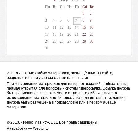
«
Август 2026 »
Пн
Вт
Ср
Чт
Пт
Сб
Вс
1
2
3
4
5
6
8
9
7
10
11
12
13
15
16
14
17
18
19
20
21
22
23
24
25
26
27
28
29
30
31
Использование любых материалов, размещённых на сайте,
разрешается при условии ссылки на наш сайт.
При копировании материалов для интернет-изданий – обязательна
прямая открытая для поисковых систем гиперссылка. Ссылка должна
быть размещена в независимости от полного либо частичного
использования материалов. Гиперссылка (для интернет- изданий) –
должна быть размещена в подзаголовке или в первом абзаце
материала.
© 2013, «ИнфоГлаз.РУ».
DLE
Все права защищены.
Разработка —
WebUnto