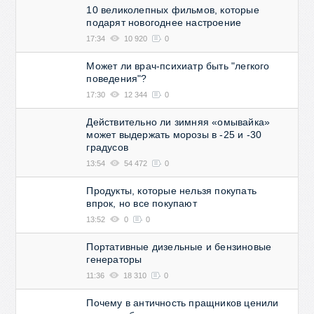
10 великолепных фильмов, которые
подарят новогоднее настроение
17:34
10 920
0
Может ли врач-психиатр быть "легкого
поведения"?
17:30
12 344
0
Действительно ли зимняя «омывайка»
может выдержать морозы в -25 и -30
градусов
13:54
54 472
0
Продукты, которые нельзя покупать
впрок, но все покупают
13:52
0
0
Портативные дизельные и бензиновые
генераторы
11:36
18 310
0
Почему в античность пращников ценили