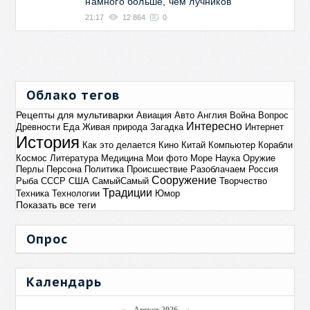
намного больше, чем лучников
21:17
12 864
0
Облако тегов
Рецепты для мультиварки
Авиация
Авто
Англия
Война
Вопрос
Интересно
Древности
Еда
Живая природа
Загадка
Интернет
История
Как это делается
Кино
Китай
Компьютер
Корабли
Космос
Литература
Медицина
Мои фото
Море
Наука
Оружие
Перлы
Персона
Политика
Происшествие
Разоблачаем
Россия
Сооружение
Рыба
СССР
США
СамыйСамый
Творчество
Традиции
Техника
Технологии
Юмор
Показать все теги
Опрос
Календарь