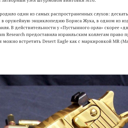
 затворный узел штурмовой винтовки М16.
родило один из самых распространенных слухов: дескать
и в оружейную энциклопедию Бориса Жука, в одном из и
иля. В действительности у «Пустынного орла» скорее «д
um Research предоставила израильским коллегам право 
 можно встретить Desert Eagle как с маркировкой MR (Ma