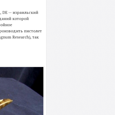
, DE — израильский
зданий которой
войное
производить пистолет
gnum Research), так