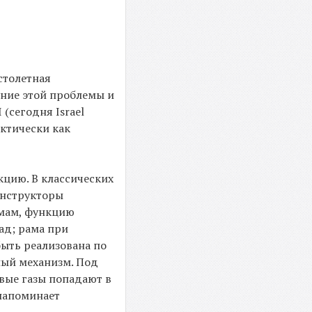
столетная
ение этой проблемы и
 (сегодня Israel
актически как
кцию. В классических
онструкторы
емам, функцию
ад; рама при
быть реализована по
ный механизм. Под
овые газы попадают в
 напоминает