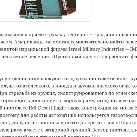
 взрывались прямо в руках у тестеров — традиционная пи
асом. Американцы не смогли самостоятельно найти реш
нитой израильской фирмы Israel Military Industries — IMI
е необычное решение: «Пустынный орел» стал работать ф
существенно отличавшуюся от других пистолетов констру
олуавтоматического, а иногда и автоматического огня к
ри стрельбе из оружия, сконструированного по этим сх
е приводят в движение затворную раму, отодвигая ее наз
 пистолете IMI Desert Eagle такая конструкция не могла 
оэтому для работы автоматики используется газоотвод
еет длину от патронника и почти до среза ствола. Порох
ную раму вместе с затворной группой. Затвор пистолета