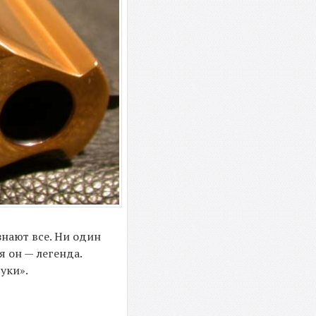
знают все. Ни один
я он — легенда.
уки».