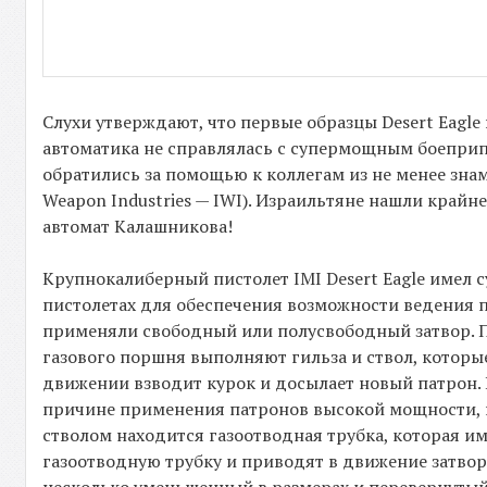
Слухи утверждают, что первые образцы Desert Eagle
автоматика не справлялась с супермощным боеприп
обратились за помощью к коллегам из не менее знаме
Weapon Industries — IWI). Израильтяне нашли крайн
автомат Калашникова!
Крупнокалиберный пистолет IMI Desert Eagle имел 
пистолетах для обеспечения возможности ведения п
применяли свободный или полусвободный затвор. П
газового поршня выполняют гильза и ствол, которы
движении взводит курок и досылает новый патрон. В
причине применения патронов высокой мощности, п
стволом находится газоотводная трубка, которая им
газоотводную трубку и приводят в движение затвор