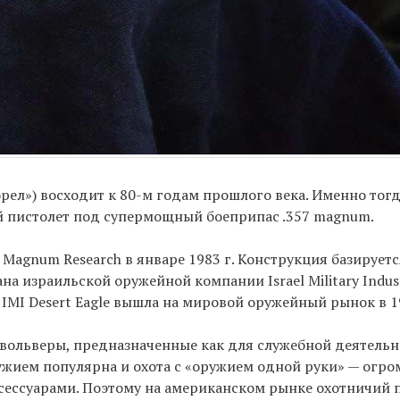
орел») восходит к 80-м годам прошлого века. Именно тогд
ый пистолет под супермощный боеприпас .357 magnum.
Magnum Research в январе 1983 г. Конструкция базируетс
а израильской оружейной компании Israel Military Indust
 IMI Desert Eagle вышла на мировой оружейный рынок в 1
вольверы, предназначенные как для служебной деятельно
ужием популярна и охота с «оружием одной руки» — огр
ессуарами. Поэтому на американском рынке охотничий 