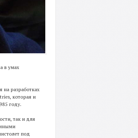
а в умах
я на разработках
ries, которая и
985 году.
сти, так и для
омными
пистолет под