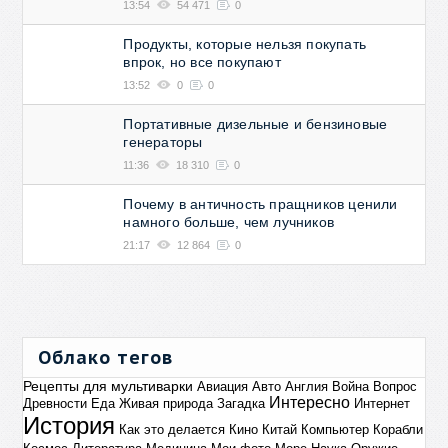
13:54
54 471
0
Продукты, которые нельзя покупать
впрок, но все покупают
13:52
0
0
Портативные дизельные и бензиновые
генераторы
11:36
18 310
0
Почему в античность пращников ценили
намного больше, чем лучников
21:17
12 864
0
Облако тегов
Рецепты для мультиварки
Авиация
Авто
Англия
Война
Вопрос
Интересно
Древности
Еда
Живая природа
Загадка
Интернет
История
Как это делается
Кино
Китай
Компьютер
Корабли