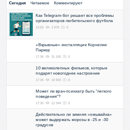
Сегодня
Читаемое
Комментируют
Как Telegram-бот решает все проблемы
организаторов любительского футбола
13:53
2 079
0
«Взрывные» инсталляции Корнелии
Паркер
17:36
31 165
0
10 великолепных фильмов, которые
подарят новогоднее настроение
17:34
10 920
0
Может ли врач-психиатр быть "легкого
поведения"?
17:30
12 344
0
Действительно ли зимняя «омывайка»
может выдержать морозы в -25 и -30
градусов