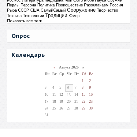
Космос
Литература
Медицина
Мои фото
Море
Наука
Оружие
Перлы
Персона
Политика
Происшествие
Разоблачаем
Россия
Сооружение
Рыба
СССР
США
СамыйСамый
Творчество
Традиции
Техника
Технологии
Юмор
Показать все теги
Опрос
Календарь
«
Август 2026 »
Пн
Вт
Ср
Чт
Пт
Сб
Вс
1
2
3
4
5
7
8
9
6
10
11
12
14
15
16
13
17
18
19
20
21
22
23
24
25
26
27
28
29
30
31