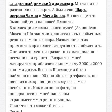
загадочный римский додекаэдр
. Мы так и не
разгадали его секрет. А были еще
Шары
острова Чампа
и
Мячи богов
. Но вот еще что
было найдено на нашей Планете.
В коллекции Ашмольского музей (Ashmolean
Museum) Шотландии хранится пять необычных
резных каменных шара. Назначение этих
предметов археологи затрудняются объяснить.
Они изготовлены из различных материалов –
песчаника и гранита. Возраст камней
датируется приблизительно между 3000 и 2000
годами до г.э. Всего в Шотландии было
найдено около 400 подобных артефактов, но
пять из них,хранящиеся в музее, самые
необычные. Как видно на фото, на
поверхности камней нанесены
странныесимметричные узоры.
И вот что это может быть …-
Фото 1.