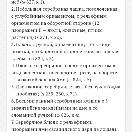
неё (ω 827, к 1).
2. Небольшая серебряная чашка, позолоченная
с углублённым орнаментом, с рельефным
орнаментом на оборотной стороне (12
изображений — люди, животные, птицы,
растения) (s 271, к 20).
3. Блюдо с ручкой, орнамент внутри в виде
розетки, на оборотной стороне — византийские
клейма (ω 825, к 3).
4. Плоское серебряное блюдо с орнаментом в
виде лепестков, посередине крест, на обороте
— византийское клеймо (ω 824, к 5).
5. Две гладкие серебряные вазы без ручек (одна
— пробитая) (s 259, 260, к 71).
6. Восьмигранный серебряный кувшин с 5
византийскими клеймами на дне и со
сломанной ручкой (ω 826, к 4).
7. Серебряное блюдо с рельефными
изображениями сасанидского царя на лошади,