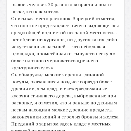
рылось человек 20 разного возраста и пола в
песке, кто как хотел».
Описывая место раскопок, Зарецкий отметил,
что оно «не представляет ничего выдающегося
среди общей волнистой песчаной местности…-
нет вблизи ни курганов, ни других каких-либо
искусственных насыпей…- это небольшая
площадка, прометённая от сыпучего песку до
более плотного черноватого древнего
культурного слоя».
Он обнаружил мелкие черепки глиняной
посуды, оказавшиеся позднее гораздо более
древними, чем клад, и свежеразломанные
кусочки сгнившего дерева, выброшенные при
раскопке, и отметил, что и раньше по дюнным
пескам находили мелкие древние предметы-
наконечники копий и стрел из бронзы и железа.
Преданий о зарытом здесь кладе у местных
жителей не сохранилось.