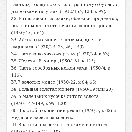
гладких, толщиною в толстую писчую бумагу с
дырочками по углам (1930/133, 134, к 99).
32. Разные золотые бляхи, обломки предметов,
половины литой створчатой шейной гривны
(1930/15, к 61).
33. 27 золотых монет с петлями, две — с
шариками (1930/23, 25, 26, к 39).
34. Части золотого ожерелья (1930/24, к 63).
35. Железный топор (1930/161, к 125).
36. Часть серебряных ножен меча (1930/4, к
116).
37. 7 золотых монет (1930/22, к 64, 65).
38. Большая золотая монета (1930/19 или 20).
39. 3 маленьких кусочка литого золота
(1930/147-149, к 99, 100).
40. Золотой наконечник ремня (1930/3, к 42) и
медная и железная мелочь.
41. Золотой браслет со стеклами и винтом
(1930/11 или 12, к 10).