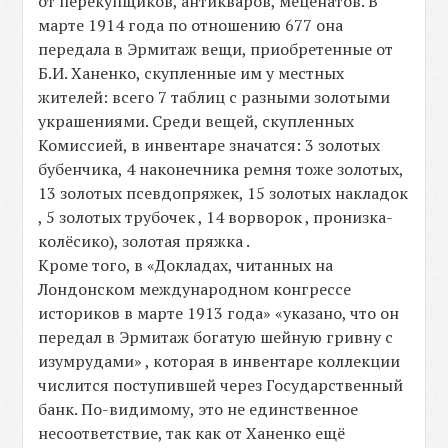
от перекупщиков, антикваров, меценатов. В
марте 1914 года по отношению 677 она
передала в Эрмитаж вещи, приобретенные от
Б.И. Ханенко, скупленные им у местных
жителей: всего 7 таблиц с разными золотыми
украшениями. Среди вещей, скупленных
Комиссией, в инвентаре значатся: 3 золотых
бубенчика, 4 наконечника ремня тоже золотых,
13 золотых псевдопряжек, 15 золотых накладок
, 5 золотых трубочек , 14 ворворок , пронизка-
колёсико), золотая пряжка .
Кроме того, в «Докладах, читанных на
Лондонском международном конгрессе
историков в марте 1913 года» «указано, что он
передал в Эрмитаж богатую шейную гривну с
изумрудами» , которая в инвентаре коллекции
числится поступившей через Государственный
банк. По-видимому, это не единственное
несоответствие, так как от Ханенко ещё