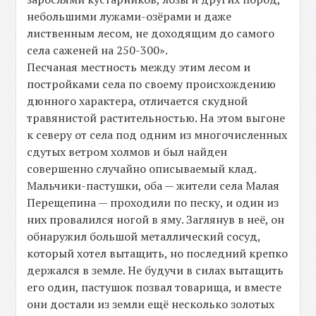
небольшими лужами-озёрами и даже
лиственным лесом, не доходящим до самого
села саженей на 250-300».
Песчаная местность между этим лесом и
постройками села по своему происхождению
дюнного характера, отличается скудной
травянистой растительностью. На этом выгоне
к северу от села под одним из многочисленных
сдутых ветром холмов и был найден
совершенно случайно описываемый клад.
Мальчики-пастушки, оба — жители села Малая
Перещепина — проходили по песку, и один из
них провалился ногой в яму. Заглянув в неё, он
обнаружил большой металлический сосуд,
который хотел вытащить, но последний крепко
держался в земле. Не будучи в силах вытащить
его один, пастушок позвал товарища, и вместе
они достали из земли ещё несколько золотых