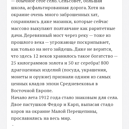
— обычное себе село. Сельсовет, большая
школа, асфальтированная дорога. Хотя на
окраине очень много заброшенных хат,
сохранились даже мазанки, которые сейчас
массово выкупают полтавчане как раритетные
дачи. Деревянный мост через реку — тоже из
прошлого века — угрожающе поскрипывает,
как только на него зайдешь. Даже не верится,
что здесь 12 веков хранилось такое богатство —
25 килограммов золота и 50 кг серебра! 800
драгоценных изделий (посуда, украшения,
монеты и оружие) признали одним из самых
ценных кладов эпохи Средневековья в
Восточной Европе.
Начало лета 1912 года стало знаковым для села.
Двое пастушков Федор и Карп, выпасая стадо
коров на окраине Малой Перещепины,
прославились на весь мир.
-