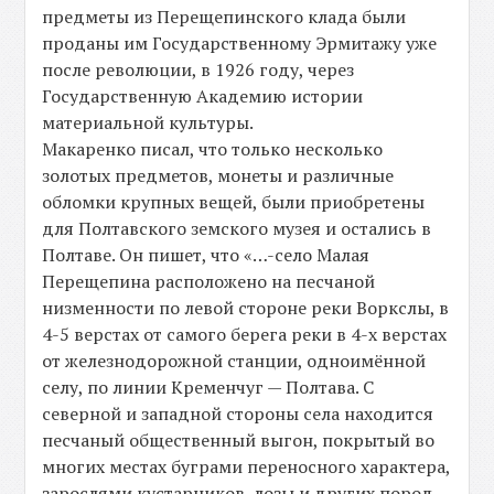
предметы из Перещепинского клада были
проданы им Государственному Эрмитажу уже
после революции, в 1926 году, через
Государственную Академию истории
материальной культуры.
Макаренко писал, что только несколько
золотых предметов, монеты и различные
обломки крупных вещей, были приобретены
для Полтавского земского музея и остались в
Полтаве. Он пишет, что «…-село Малая
Перещепина расположено на песчаной
низменности по левой стороне реки Воркслы, в
4-5 верстах от самого берега реки в 4-х верстах
от железнодорожной станции, одноимённой
селу, по линии Кременчуг — Полтава. С
северной и западной стороны села находится
песчаный общественный выгон, покрытый во
многих местах буграми переносного характера,
зарослями кустарников, лозы и других пород,