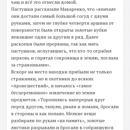
чаш и всё это отнесли домой.
Пастушки рассказали Макаренко, что «вначале
они достали самый большой сосуд с двумя
ручками, затем не глубже четверти аршина от
поверхности были открыты золотые кубки
лежавшие один за другим в ряд. Далее
раскопки были прерваны, так как мать
пастушков, испугавшись, что кто-то ограбил
церковь и спрятал сокровища в землю, послала
за стражниками».
Вскоре на место находки прибыли не только
стражники, но и охотники до всяких
«происшествий», и началось «самое
бесцеремонное» извлечение из земли
предметов. «Торопились наперерыв друг
перед другом, тянули, рвали и ломали, бросали
в стороны и как попало. Мелкие вещи
разбирали по рукам «на память», золотые
листики разрывали и бросали в собравшуюся