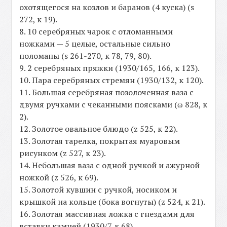
охотящегося на козлов и баранов (4 куска) (s
272, к 19).
8. 10 серебряных чарок с отломанными
ножками — 5 целые, остальные сильно
поломаны (s 261-270, к 78, 79, 80).
9. 2 серебряных пряжки (1930/165, 166, к 123).
10. Пара серебряных стремян (1930/132, к 120).
11. Большая серебряная позолоченная ваза с
двумя ручками с чеканными поясками (ω 828, к
2).
12. Золотое овальное блюдо (z 525, к 22).
13. Золотая тарелка, покрытая муаровым
рисунком (z 527, к 23).
14. Небольшая ваза с одной ручкой и ажурной
ножкой (z 526, к 69).
15. Золотой кувшин с ручкой, носиком и
крышкой на кольце (бока вогнуты) (z 524, к 21).
16. Золотая массивная ложка с гнездами для
вставки камней (1930/7. к 68).