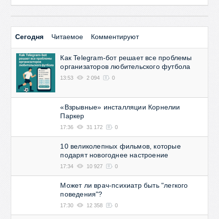
Сегодня
Читаемое
Комментируют
Как Telegram-бот решает все проблемы
организаторов любительского футбола
13:53
2 094
0
«Взрывные» инсталляции Корнелии
Паркер
17:36
31 172
0
10 великолепных фильмов, которые
подарят новогоднее настроение
17:34
10 927
0
Может ли врач-психиатр быть "легкого
поведения"?
17:30
12 358
0