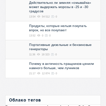
Действительно ли зимняя «омывайка»
может выдержать морозы в -25 и -30
градусов
13:54
54 512
0
Продукты, которые нельзя покупать
впрок, но все покупают
13:52
0
0
Портативные дизельные и бензиновые
генераторы
11:36
18 323
0
Почему в античность пращников ценили
намного больше, чем лучников
21:17
12 874
0
Облако тегов