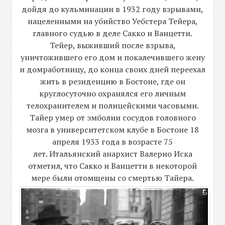
дойдя до кульминации в 1932 году взрывами,
нацеленными на убийство Уебстера Тейера,
главного судью в деле Сакко и Ванцетти.
Тейер, выживший после взрыва,
уничтожившего его дом и покалечившего жену
и домработницу, до конца своих дней переехал
жить в резиденцию в Бостоне, где он
круглосуточно охранялся его личным
телохранителем и полицейскими часовыми.
Тайер умер от эмболии сосудов головного
мозга в университетском клубе в Бостоне 18
апреля 1933 года в возрасте 75
лет. Итальянский анархист Валерио Иска
отметил, что Сакко и Ванцетти в некоторой
мере были отомщены со смертью Тайера.