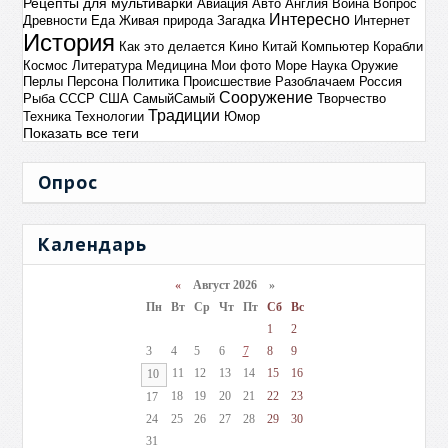
Рецепты для мультиварки
Авиация
Авто
Англия
Война
Вопрос
Интересно
Древности
Еда
Живая природа
Загадка
Интернет
История
Как это делается
Кино
Китай
Компьютер
Корабли
Космос
Литература
Медицина
Мои фото
Море
Наука
Оружие
Перлы
Персона
Политика
Происшествие
Разоблачаем
Россия
Сооружение
Рыба
СССР
США
СамыйСамый
Творчество
Традиции
Техника
Технологии
Юмор
Показать все теги
Опрос
Календарь
«
Август 2026 »
Пн
Вт
Ср
Чт
Пт
Сб
Вс
1
2
3
4
5
6
7
8
9
11
12
13
14
15
16
10
18
19
20
21
22
23
17
24
25
26
27
28
29
30
31