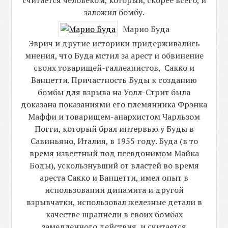
заложил бомбу.
Марио Буда
Эврич и другие историки придерживались
мнения, что Буда мстил за арест и обвинение
своих товарищей-галлеанистов, Сакко и
Ванцетти. Причастность Буды к созданию
бомбы для взрыва на Уолл-Стрит была
доказана показаниями его племянника Фрэнка
Маффи и товарищем-анархистом Чарльзом
Погги, который брал интервью у Буды в
Савиньяно, Италия, в 1955 году. Буда (в то
время известный под псевдонимом Майка
Боды), ускользнувший от властей во время
ареста Сакко и Ванцетти, имел опыт в
использовании динамита и другой
взрывчатки, использовал железные детали в
качестве шрапнели в своих бомбах
замедленного действия, и считается