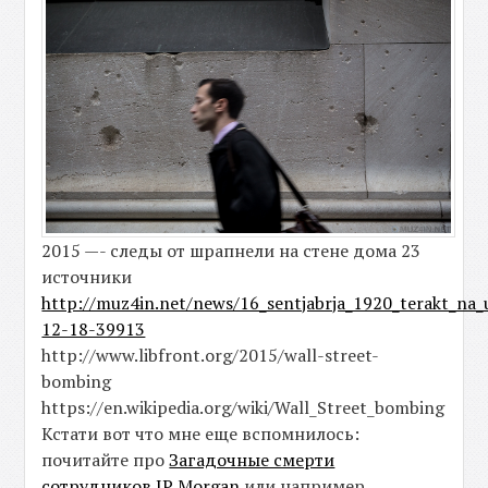
2015 —- следы от шрапнели на стене дома 23
источники
http://muz4in.net/news/16_sentjabrja_1920_terakt_na_u
12-18-39913
http://www.libfront.org/2015/wall-street-
bombing
https://en.wikipedia.org/wiki/Wall_Street_bombing
Кстати вот что мне еще вспомнилось:
почитайте про
Загадочные смерти
сотрудников JP Morgan
или например