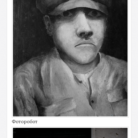
Фоторобот