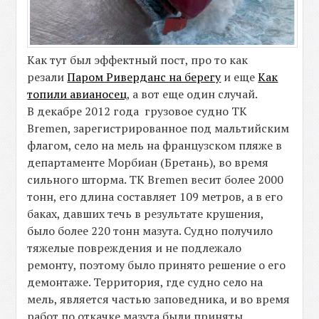
Как тут был эффектный пост, про то как
резали
Паром Риверданс на берегу
и еще
Как
топили авианосец
, а вот еще один случай.
В декабре 2012 года грузовое судно TK
Bremen, зарегистрированное под мальтийским
флагом, село на мель на французском пляже в
департаменте Морбиан (Бретань), во время
сильного шторма. TK Bremen весит более 2000
тонн, его длина составляет 109 метров, а в его
баках, давших течь в результате крушения,
было более 220 тонн мазута. Судно получило
тяжелые повреждения и не подлежало
ремонту, поэтому было принято решение о его
демонтаже. Территория, где судно село на
мель, является частью заповедника, и во время
работ по откачке мазута были приняты