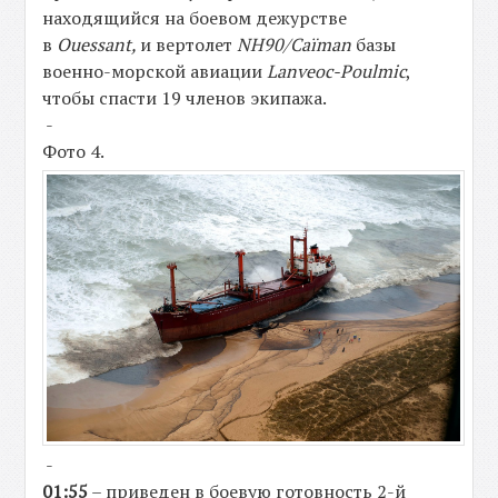
находящийся на боевом дежурстве
в
Ouessant,
и вертолет
NH90/Caïman
базы
военно-морской авиации
Lanvеoc-Poulmic
,
чтобы спасти 19 членов экипажа.
-
Фото 4.
-
01:55
– приведен в боевую готовность 2-й