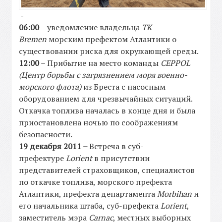
-
06:00
– уведомление владельца
TK
Bremen
морским префектом Атлантики о
существовании риска для окружающей среды.
12:00
– Прибытие на место команды
CEPPOL
(Центр борьбы с загрязнением моря военно-
морского флота)
из Бреста с насосным
оборудованием для чрезвычайных ситуаций.
Откачка топлива началась в конце дня и была
приостановлена ночью по соображениям
безопасности.
19 декабря 2011 –
Встреча в суб-
префектуре
Lorient
в присутствии
представителей страховщиков, специалистов
по откачке топлива, морского префекта
Атлантики, префекта департамента
Morbihan
и
его начальника штаба, суб-префекта
Lorient
,
заместитель мэра
Carnac
, местных выборных