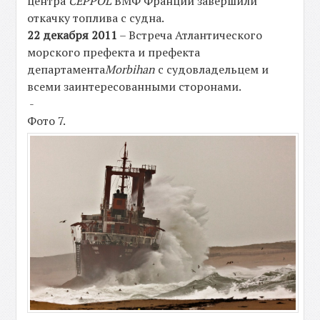
центра
CEPPOL
ВМФ Франции завершили
откачку топлива с судна.
22 декабря 2011
– Встреча Атлантического
морского префекта и префекта
департамента
Morbihan
с судовладельцем и
всеми заинтересованными сторонами.
-
Фото 7.