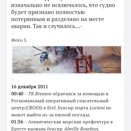
изначально не исключалось, что судно
будет признано полностью
потерянным и разделано на месте
аварии. Так и случилось…-
-
Фото 3.
-
16 декабря 2011
00:40
–
TK Bremen
обратился за помощью в
Региональный оперативный спасательный
центр
(CROSS
) в Etel. Буксир порта
Lorient
не
может выйти из-за плохой погоды.
01:36
– Атлантическая морская префектура в
Бресте вызвала буксир
Abeille Bourbon
,