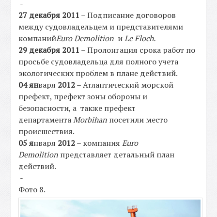
-
27
декабря 2011
– Подписание договоров
между судовладельцем и представителями
компаний
Euro Demolition
и
Le Floch.
29
декабря 2011
– Пролонгация срока работ по
просьбе судовладельца для полного учета
экологических проблем в плане действий.
04
ян
варя
2012
– Атлантический морской
префект, префект зоны обороны и
безопасности, а также префект
департамента
Morbihan
посетили место
происшествия.
05
я
нваря
2012
– компания
Euro
Demolition
представляет детальный план
действий.
-
Фото 8.