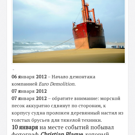
-
06
я
нваря
2012
– Начало демонтажа
компанией
Euro Demolition
.
07
я
нваря
2012
07
я
нваря
2012
– обратите внимание: морской
песок аккуратно сдвинут по сторонам, к
корпусу судна проложен деревянный настил из
толстых брусьев для тяжелой техники.
10 января
на месте событий побывал
фотограф
Christian Plaguе
, который