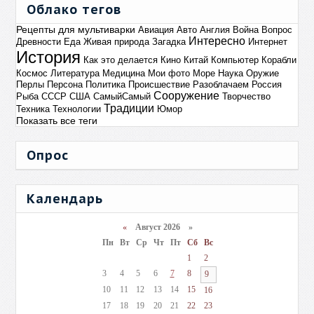
Облако тегов
Рецепты для мультиварки
Авиация
Авто
Англия
Война
Вопрос
Интересно
Древности
Еда
Живая природа
Загадка
Интернет
История
Как это делается
Кино
Китай
Компьютер
Корабли
Космос
Литература
Медицина
Мои фото
Море
Наука
Оружие
Перлы
Персона
Политика
Происшествие
Разоблачаем
Россия
Сооружение
Рыба
СССР
США
СамыйСамый
Творчество
Традиции
Техника
Технологии
Юмор
Показать все теги
Опрос
Календарь
«
Август 2026 »
Пн
Вт
Ср
Чт
Пт
Сб
Вс
1
2
3
4
5
6
7
8
9
10
11
12
13
14
15
16
17
18
19
20
21
22
23