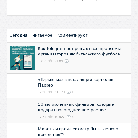
Сегодня
Читаемое
Комментируют
Как Telegram-бот решает все проблемы
организаторов любительского футбола
13:53
2 089
0
«Взрывные» инсталляции Корнелии
Паркер
17:36
31 170
0
10 великолепных фильмов, которые
подарят новогоднее настроение
17:34
10 927
0
Может ли врач-психиатр быть "легкого
поведения"?