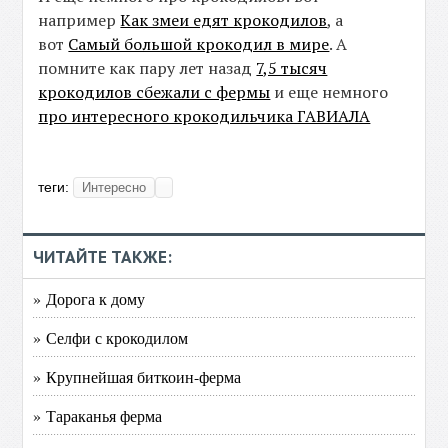
например
Как змеи едят крокодилов
, а
вот
Самый большой крокодил в мире
. А
помните как пару лет назад
7,5 тысяч
крокодилов сбежали с фермы
и еще немного
про интересного крокодильчика ГАВИАЛА
теги:
Интересно
ЧИТАЙТЕ ТАКЖЕ:
» Дорога к дому
» Селфи с крокодилом
» Крупнейшая биткоин-ферма
» Тараканья ферма