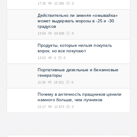
17:30
12 355
0
Действительно ли зимняя «омывайка»
может выдержать морозы в -25 и -30
градусов
13:54
54 508
0
Продукты, которые нельзя покупать
впрок, но все покупают
13:52
0
0
Портативные дизельные и бензиновые
генераторы
11:36
18 321
0
Почему в античность пращников ценили
намного больше, чем лучников
21:17
12 873
0