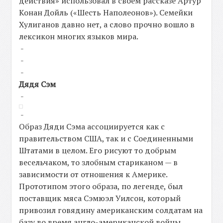
действия» использовал в своем рассказе Артур
Конан Дойль («Шесть Наполеонов»). Семейки
Хулиганов давно нет, а слово прочно вошло в
лексикон многих языков мира.
-
-
-
Дядя Сэм
-
-
Образ Дяди Сэма ассоциируется как с
правительством США, так и с Соединенными
Штатами в целом. Его рисуют то добрым
весельчаком, то злобным стариканом — в
зависимости от отношения к Америке.
Прототипом этого образа, по легенде, был
поставщик мяса Сэмюэл Уилсон, который
привозил говядину американским солдатам на
базу во время англо-американской войны