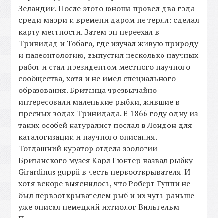
Зеландии. После этого юноша провел два года
среди маори и времени даром не терял: сделал
карту местности. Затем он переехал в
Тринидад и Тобаго, где изучал живую природу
и палеонтологию, выпустил несколько научных
работ и стал президентом местного научного
сообщества, хотя и не имел специального
образования. Британца чрезвычайно
интересовали маленькие рыбки, жившие в
пресных водах Тринидада. В 1866 году одну из
таких особей натуралист послал в Лондон для
каталогизации и научного описания.
Тогдашний куратор отдела зоологии
Британского музея Карл Гюнтер назвал рыбку
Girardinus guppii в честь первооткрывателя. И
хотя вскоре выяснилось, что Роберт Гуппи не
был первооткрывателем рыб и их чуть раньше
уже описал немецкий ихтиолог Вильгельм