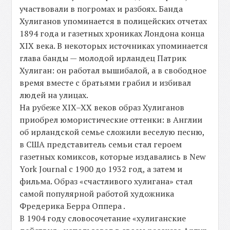
участвовали в погромах и разбоях. Банда
Хулиганов упоминается в полицейских отчетах
1894 года и газетных хрониках Лондона конца
XIX века. В некоторых источниках упоминается
глава банды — молодой ирландец Патрик
Хулиган: он работал вышибалой, а в свободное
время вместе с братьями грабил и избивал
людей на улицах.
На рубеже XIX–XX веков образ Хулиганов
приобрел юмористические оттенки: в Англии
об ирландской семье сложили веселую песню,
в США представитель семьи стал героем
газетных комиксов, которые издавались в New
York Journal с 1900 до 1932 год, а затем и
фильма. Образ «счастливого хулигана» стал
самой популярной работой художника
Фредерика Берра Оппера .
В 1904 году словосочетание «хулиганские