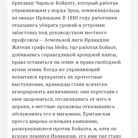
британцу Чарльзу Бойкоту, который работал
управляющим у лорда Эрна, землевладельца
на западе Ирландии. В 1880 году работники
отказались убирать урожай и устроили
забастовку под руководством местного
профсоюза — Земельной лиги Ирландии.
Жители графства Мейо, где работал Бойкот,
добивались справедливой арендной платы,
права оставаться на земле и права свободной
купли земли. Когда же управляющий
попытался прекратить их протестные
выступления, ирландцы стали всячески
игнорировать англичанина: они перестали с
ним здороваться, отсаживались от него в
церкви, а местные продавцы отказывались
обслуживать его в магазинах. Британская
пресса широко освещала кампанию,
развернувшуюся против Бойкота, и, хотя он
вскоре покинул Ирландию, его имя уже стало