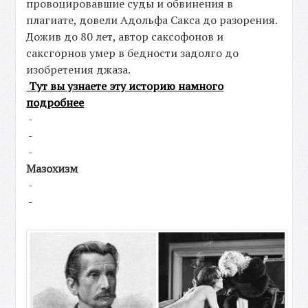
провоцировавшие суды и обвинения в
плагиате, довели Адольфа Сакса до разорения.
Дожив до 80 лет, автор саксофонов и
саксгорнов умер в бедности задолго до
изобретения джаза.
Тут вы узнаете эту историю намного
подробнее
-
-
-
Мазохизм
-
-