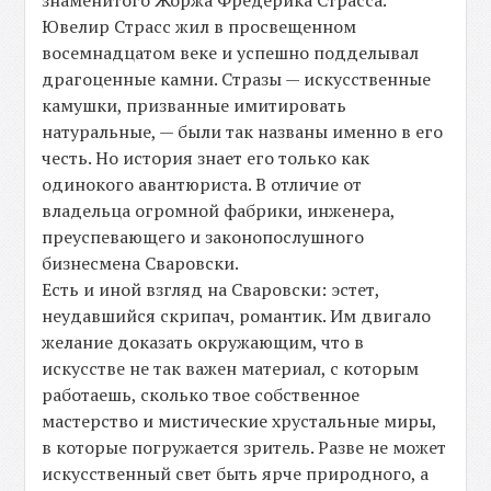
знаменитого Жоржа Фредерика Страсса.
Ювелир Страсс жил в просвещенном
восемнадцатом веке и успешно подделывал
драгоценные камни. Стразы — искусственные
камушки, призванные имитировать
натуральные, — были так названы именно в его
честь. Но история знает его только как
одинокого авантюриста. В отличие от
владельца огромной фабрики, инженера,
преуспевающего и законопослушного
бизнесмена Сваровски.
Есть и иной взгляд на Сваровски: эстет,
неудавшийся скрипач, романтик. Им двигало
желание доказать окружающим, что в
искусстве не так важен материал, с которым
работаешь, сколько твое собственное
мастерство и мистические хрустальные миры,
в которые погружается зритель. Разве не может
искусственный свет быть ярче природного, а