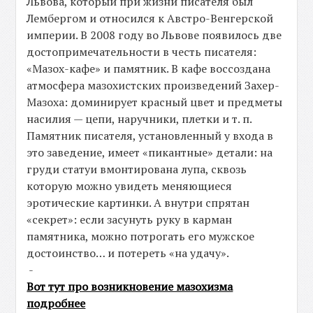
Львова, который при жизни писателя был
Лембергом и относился к Австро-Венгерской
империи. В 2008 году во Львове появилось две
достопримечательности в честь писателя:
«Мазох-кафе» и памятник. В кафе воссоздана
атмосфера мазохистских произведений Захер-
Мазоха: доминирует красный цвет и предметы
насилия — цепи, наручники, плетки и т. п.
Памятник писателя, установленный у входа в
это заведение, имеет «пикантные» детали: на
груди статуи вмонтирована лупа, сквозь
которую можно увидеть меняющиеся
эротические картинки. А внутри спрятан
«секрет»: если засунуть руку в карман
памятника, можно потрогать его мужское
достоинство… и потереть «на удачу».
-
Вот тут про возникновение мазохизма
подробнее