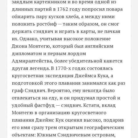
заядлым картежником и во время одной из
длинных партий в 1762 году попросил повара
обжарить пару кусков хлеба, а между ними
положить ростбиф — таким образом, он смог
держать сэндвич и играть в карты, не пачкая
их. Однако, учитывая высокое положение
Джона Монтегю, который был английским
дипломатом и первым лордом
Адмиралтейства, более убедительной кажется
другая легенда. В 1770-х годах состоялась
кругосветная экспедиция Джеймса Кука, а
подготовкой этого плавания занимался как раз
граф Сэндвич. Вероятно, ему некогда было
отвлекаться на еду, и он придумал простой и
удобный фастфуд — сэндвич. Кстати, вклад
Монтегю в организацию кругосветного
плавания Джеймс Кук оценил высоко, подарив
его имя сразу трем открытым географическим
объектам: Южным Сэндвичевым островам,