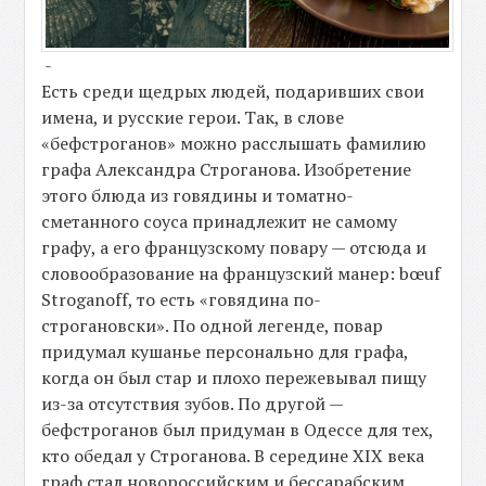
-
Есть среди щедрых людей, подаривших свои
имена, и русские герои. Так, в слове
«бефстроганов» можно расслышать фамилию
графа Александра Строганова. Изобретение
этого блюда из говядины и томатно-
сметанного соуса принадлежит не самому
графу, а его французскому повару — отсюда и
словообразование на французский манер: bœuf
Stroganoff, то есть «говядина по-
строгановски». По одной легенде, повар
придумал кушанье персонально для графа,
когда он был стар и плохо пережевывал пищу
из-за отсутствия зубов. По другой —
бефстроганов был придуман в Одессе для тех,
кто обедал у Строганова. В середине XIX века
граф стал новороссийским и бессарабским