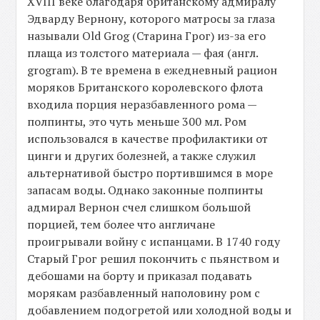
XVIII веке благодаря британскому адмиралу
Эдварду Вернону, которого матросы за глаза
называли Old Grog (Старина Грог) из-за его
плаща из толстого материала — фая (англ.
grogram). В те времена в ежедневный рацион
моряков Британского королевского флота
входила порция неразбавленного рома —
полпинты, это чуть меньше 300 мл. Ром
использовался в качестве профилактики от
цинги и других болезней, а также служил
альтернативой быстро портившимся в море
запасам воды. Однако законные полпинты
адмирал Вернон счел слишком большой
порцией, тем более что англичане
проигрывали войну с испанцами. В 1740 году
Старый Грог решил покончить с пьянством и
дебошами на борту и приказал подавать
морякам разбавленный наполовину ром с
добавлением подогретой или холодной воды и