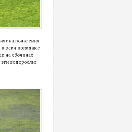
причина появления
а в реки попадают
ек на обочинах
 эти водоросли: