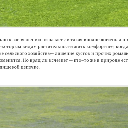
ьно к загрязнению: означает ли такая вполне логичная 
 некоторым видам растительности жить комфортнее, когд
ие сельского хозяйства»- лишение кустов и прочих ромаш
зменится. Но вряд ли исчезнет — кто–то же в природе ест
й пищевой цепочке.