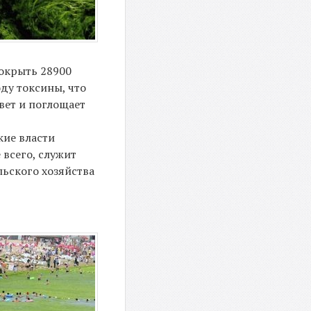
покрыть 28900
ду токсины, что
вет и поглощает
кие власти
 всего, служит
ьского хозяйства