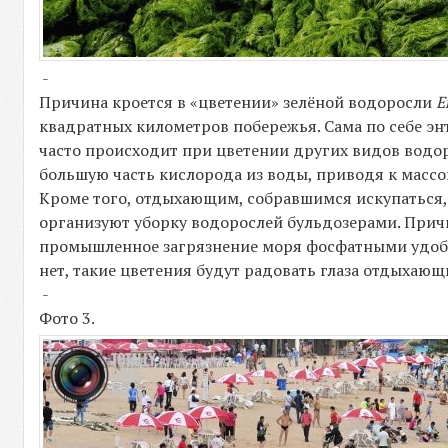
-
Причина кроется в «цветении» зелёной водоросли
E
квадратных километров побережья. Сама по себе энт
часто происходит при цветении других видов водор
большую часть кислорода из воды, приводя к массо
Кроме того, отдыхающим, собравшимся искупаться, 
организуют уборку водорослей бульдозерами. Причи
промышленное загрязнение моря фосфатными удобре
нет, такие цветения будут радовать глаза отдыхающ
-
Фото 3.