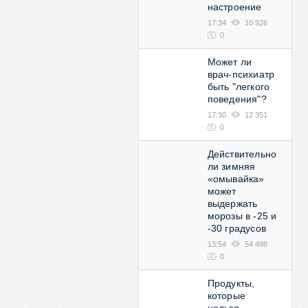
настроение
17:34
10 926
0
Может ли
врач-психиатр
быть "легкого
поведения"?
17:30
12 351
0
Действительно
ли зимняя
«омывайка»
может
выдержать
морозы в -25 и
-30 градусов
13:54
54 498
0
Продукты,
которые