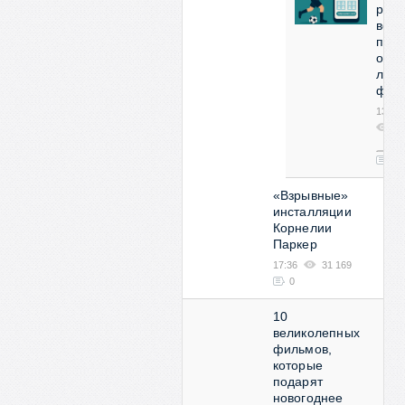
реш
все
про
орга
люби
фут
13:53
2
08
0
«Взрывные»
инсталляции
Корнелии
Паркер
17:36
31 169
0
10
великолепных
фильмов,
которые
подарят
новогоднее