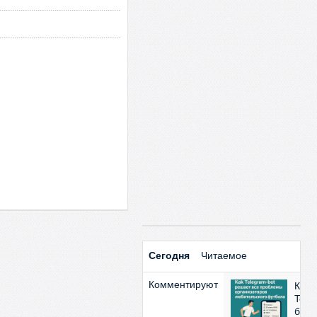
Сегодня
Читаемое
Комментируют
Как
Tele
бот