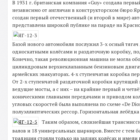
В 1931 г. британская компания «Guy» создала перв
независимо от англичан в конструкторском бюро Я
создан первый отечественный (и второй в мире) а
представлена широкой публике на параде на Красно
Базой нового автомобиля послужил 3-х осный тягач
односкатными колёсами и раздаточную коробку, п
Конечно, такая революционная машина не могла обо
цилиндровым верхнеклапанным бензиновым двигате
армейских эвакуаторах. 4-х ступенчатая коробка пе
От 2-х ступенчатой раздаточной коробки крутящий
ведущие мосты, а с них – на крайние первый и чет
коническими главными передачами и приводом ко
угловых скоростей была выполнена по схеме «De Di
полуэллиптических рессор. Горизонтальная лебёдк
Таким образом, сложнейшая трансмисси
валов и 18 универсальных шарниров. Вместе с тем
традиции стояли только на задних колёсах и имел