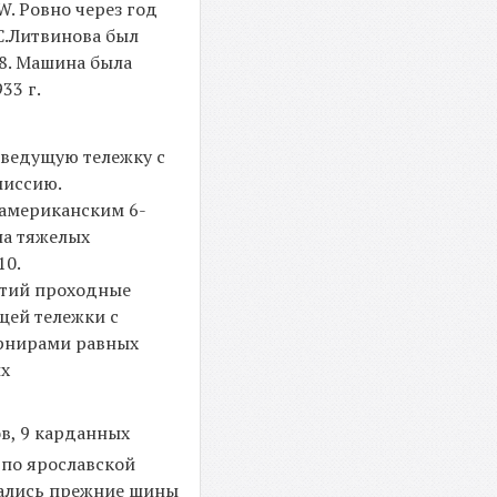
. Ровно через год
С.Литвинова был
8. Машина была
33 г.
 ведущую тележку с
миссию.
 американским 6-
на тяжелых
10.
етий проходные
щей тележки с
рнирами равных
ых
в, 9 карданных
 по ярославской
вались прежние шины