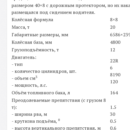
размером 40×8 с дорожным протектором, но их нак
размещался под сидением водителя.
Колёсная формула
8×8
Масса, т
20
Габаритные размеры, мм
6586×23
Колёсная база, мм
4800
Грузоподъёмность, т
12
Двигатель:
22R
- тип
6
- количество цилиндров, шт.
8190
3
- объем см
120
- мощность, л.с.
Объём топливного бака, л
164
Преодолеваемые препятствия (с грузом 8
т):
1.5
- ширина рва, м
30
0
- крутизна подъёма,
0.5
- высота вертикального препятствия, м
0.6