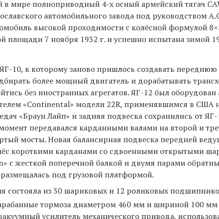
ый в мире полноприводный 4-х осный армейский тягач CAW
рославского автомобильного завода под руководством А.
втомобиль высокой проходимости с колёсной формулой 8×
й площади 7 ноября 1932 г. и успешно испытана зимой 19
 ЯГ-10, к которому заново пришлось создавать переднюю
одбирать более мощный двигатель и дорабатывать транс
йтись без иностранных агрегатов. ЯГ-12 был оборудован
лем «Continental» модели 22R, применявшимся в США 
редач «Браун Лайп» и задняя подвеска сохранились от ЯГ-
 момент передавался карданными валами на второй и тр
вёртый мосты. Новая балансирная подвеска передней веду
лёс короткими карданами со сдвоенными открытыми ша
on» с жесткой поперечной балкой и двумя парами обратн
а размещалась под грузовой платформой.
я состояла из 30 шариковых и 12 роликовых подшипнико
 барабанные тормоза диаметром 460 мм и шириной 100 мм
и вакуумный усилитель механического привода, использо