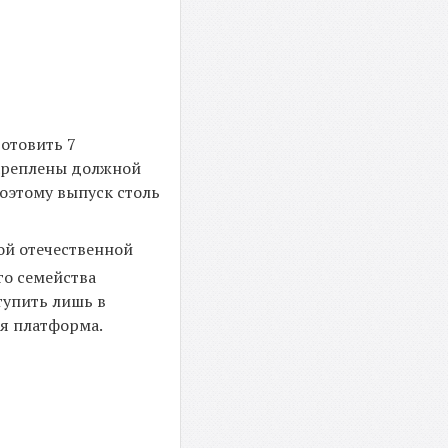
готовить 7
дкреплены должной
поэтому выпуск столь
ой отечественной
го семейства
тупить лишь в
ая платформа.