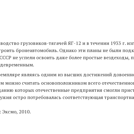
дство грузовиков-тягачей ЯГ-12 и в течении 1933 г. из
остроить бронеавтомобиль. Однако эти планы не были по
СССР не успели освоить даже более простые вездеходы, 
ждевременным.
кземпляре являясь одним из высших достижений довоенн
ем можно считать основоположником всего отечественно
данию которых отечественные предприятия смогли прис
ружия остро потребовалась соответствующая транспортн
 Эксмо, 2010.