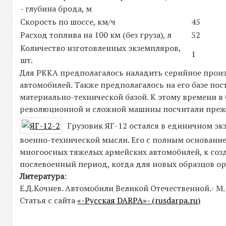
- глубина брода, м
Скорость по шоссе, км/ч
45
Расход топлива на 100 км (без груза), л
52
Количество изготовленных экземпляров,
1
шт.
Для РККА предполагалось наладить серийное произво
автомобилей. Также предполагалось на его базе п
материально-технической базой. К этому времени в 
революционной и сложной машины посчитали пре
Грузовик ЯГ-12 остался в единичном э
военно-технической мысли. Его с полным основани
многоосных тяжелых армейских автомобилей, к соз
послевоенный период, когда для новых образцов о
Литература
:
Е.Д.Кочнев. Автомобили Великой Отечественной.- М.:
Статья с сайта
«-Русская DARPA»- (rusdarpa.ru)