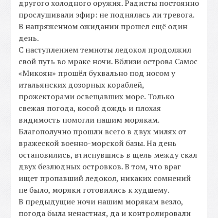
другого холодного оружия. Радисты постоянно
прослушивали эфир: не поднялась ли тревога.
В напряженном ожидании прошел ещё один
день.
С наступлением темноты ледокол продолжил
свой путь во мраке ночи. Вблизи острова Самос
«Микоян» прошёл буквально под носом у
итальянских дозорных кораблей,
прожекторами освещавших море. Только
свежая погода, косой дождь и плохая
видимость помогли нашим морякам.
Благополучно прошли всего в двух милях от
вражеской военно-морской базы. На день
остановились, втиснувшись в щель между скал
двух безлюдных островков. В том, что враг
ищет пропавший ледокол, никаких сомнений
не было, моряки готовились к худшему.
В предыдущие ночи нашим морякам везло,
погода была ненастная, да и контролировали