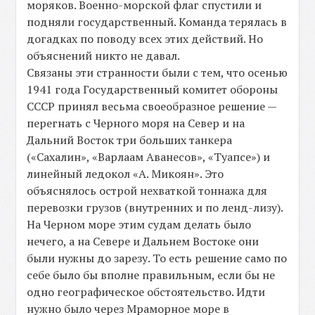
моряков. Военно-морской флаг спустили и
подняли государственный. Команда терялась в
догадках по поводу всех этих действий. Но
объяснений никто не давал.
Связаны эти странности были с тем, что осенью
1941 года Государственный комитет обороны
СССР принял весьма своеобразное решение —
перегнать с Черного моря на Север и на
Дальний Восток три больших танкера
(«Сахалин», «Варлаам Аванесов», «Туапсе») и
линейный ледокол «А. Микоян». Это
объяснялось острой нехваткой тоннажа для
перевозки грузов (внутренних и по ленд-лизу).
На Черном море этим судам делать было
нечего, а на Севере и Дальнем Востоке они
были нужны до зарезу. То есть решение само по
себе было бы вполне правильным, если бы не
одно географическое обстоятельство. Идти
нужно было через Мраморное море в