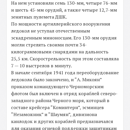
На нем установили семь 130-мм, четыре 76-мм
и шесть 45-мм орудий, а также четыре 12,7-мм
зенитных пулемета ДШК.
По мощности артиллерийского вооружения
ледокол не уступал отечественным
эскадренным миноносцам. Его 130-мм орудия
могли стрелять своими почти 34-
килограммовыми снарядами на дальность
25,5 км. Скорострельность при этом составляла
7 — 10 выстрелов в минуту.
В начале сентября 1941 года переоборудование
ледокола было закончено, и “А. Микоян”
приказом командующего Черноморским
флотом был включен в отряд кораблей северо-
западного района Черного моря, который в
составе крейсера “Коминтерн”, эсминцев
“Незаможник” и “Шаумян”, дивизиона
канлодок и других кораблей предназначался
для оказания огневой поддержки защитникам