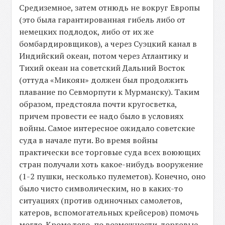
Средиземное, затем отнюдь не вокруг Европы
(это была гарантированная гибель либо от
немецких подлодок, либо от их же
бомбардировщиков), а через Суэцкий канал в
Индийский океан, потом через Атлантику и
Тихий океан на советский Дальний Восток
(оттуда «Микоян» должен был продолжить
плавание по Севморпути к Мурманску). Таким
образом, предстояла почти кругосветка,
причем провести ее надо было в условиях
войны. Самое интересное ожидало советские
суда в начале пути. Во время войны
практически все торговые суда всех воюющих
стран получали хоть какое-нибудь вооружение
(1-2 пушки, несколько пулеметов). Конечно, оно
было чисто символическим, но в каких-то
ситуациях (против одиночных самолетов,
катеров, вспомогательных крейсеров) помочь
могло. Кроме того, по возможности, торговые