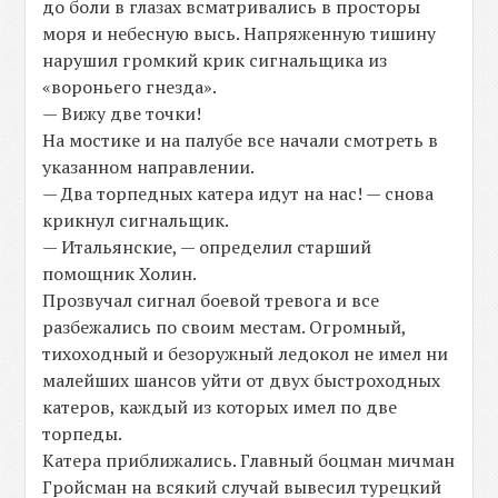
до боли в глазах всматривались в просторы
моря и небесную высь. Напряженную тишину
нарушил громкий крик сигнальщика из
«вороньего гнезда».
— Вижу две точки!
На мостике и на палубе все начали смотреть в
указанном направлении.
— Два торпедных катера идут на нас! — снова
крикнул сигнальщик.
— Итальянские, — определил старший
помощник Холин.
Прозвучал сигнал боевой тревога и все
разбежались по своим местам. Огромный,
тихоходный и безоружный ледокол не имел ни
малейших шансов уйти от двух быстроходных
катеров, каждый из которых имел по две
торпеды.
Катера приближались. Главный боцман мичман
Гройсман на всякий случай вывесил турецкий