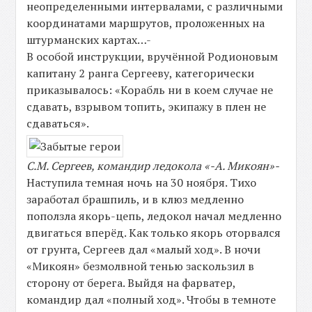
неопределенными интервалами, с различными
координатами маршрутов, проложенных на
штурманских картах…-
В особой инструкции, вручённой Родионовым
капитану 2 ранга Сергееву, категорически
приказывалось: «Корабль ни в коем случае не
сдавать, взрывом топить, экипажу в плен не
сдаваться».
С.М. Сергеев, командир ледокола «-А. Микоян»-
Наступила темная ночь на 30 ноября. Тихо
заработал брашпиль, и в клюз медленно
поползла якорь-цепь, ледокол начал медленно
двигаться вперёд. Как только якорь оторвался
от грунта, Сергеев дал «малый ход». В ночи
«Микоян» безмолвной тенью заскользил в
сторону от берега. Выйдя на фарватер,
командир дал «полный ход». Чтобы в темноте