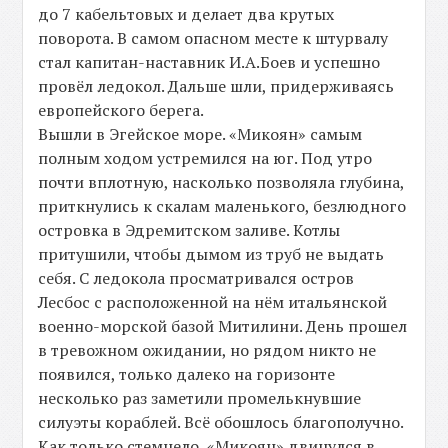
до 7 кабельтовых и делает два крутых
поворота. В самом опасном месте к штурвалу
стал капитан-наставник И.А.Боев и успешно
провёл ледокол. Дальше шли, придерживаясь
европейского берега.
Вышли в Эгейское море. «Микоян» самым
полным ходом устремился на юг. Под утро
почти вплотную, насколько позволяла глубина,
приткнулись к скалам маленького, безлюдного
островка в Эдремитском заливе. Котлы
притушили, чтобы дымом из труб не выдать
себя. С ледокола просматривался остров
Лесбос с расположенной на нём итальянской
военно-морской базой Митилини. День прошел
в тревожном ожидании, но рядом никто не
появился, только далеко на горизонте
несколько раз заметили промелькнувшие
силуэты кораблей. Всё обошлось благополучно.
Как только стемнело, «Микоян» двинулся в