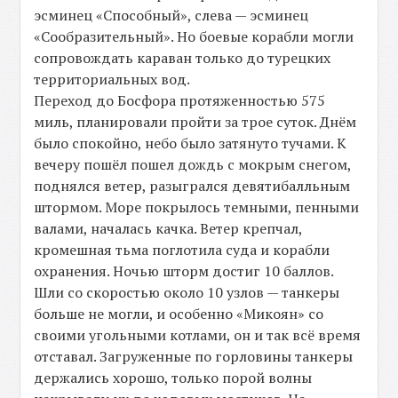
эсминец «Способный», слева — эсминец
«Сообразительный». Но боевые корабли могли
сопровождать караван только до турецких
территориальных вод.
Переход до Босфора протяженностью 575
миль, планировали пройти за трое суток. Днём
было спокойно, небо было затянуто тучами. К
вечеру пошёл пошел дождь с мокрым снегом,
поднялся ветер, разыгрался девятибалльным
штормом. Море покрылось темными, пенными
валами, началась качка. Ветер крепчал,
кромешная тьма поглотила суда и корабли
охранения. Ночью шторм достиг 10 баллов.
Шли со скоростью около 10 узлов — танкеры
больше не могли, и особенно «Микоян» со
своими угольными котлами, он и так всё время
отставал. Загруженные по горловины танкеры
держались хорошо, только порой волны