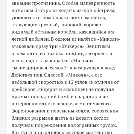
авиации противника. Особая маневренность
помогала быстро выходить из-под обстрела,
уклонятся от бомб вражеских самолётов,
атакующих грузный, широкий, хорошо
видимый лётчикам корабль, казавшийся им
лёгкой добычей. В одном из налётов «Микоян»
атаковали сразу три «Юнкерса». Зенитным
огнём один из них был подбит, загорелся и
начал падать на корабль. «Микоян»
сманеврировал, самолёт врага рухнул в воду.
Действуя под Одессой, «Микоян», с его
небольшой скоростью в 12 узлов (в отличие от
крейсеров, лидеров и эсминцев) не получил
прямых попаданий бомб и снарядов и не
потерял ни одного человека. Но от частого
форсирования и перемены ходов, сотрясения
близких разрывов шесть из девяти котлов
получили повреждения водогрейных трубок.
Вот тут и пригодилось высокое мастерство