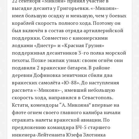
22 сентября «Микоян» принял участие в
высадке десанта у Григорьевки. «-Микоян»-
имел большую осадку и меньшую, чем у боевых
кораблей скорость полного хода. Поэтому он
был включён в состав отряда артиллерийской
поддержки. Совместно с канонерскими
лодками «Днестр» и «Красная Грузия»
поддерживал десантников 3-го полка морской
пехоты. Позже экипаж узнал: своим огнём они
подавили 2 вражеские батареи. В районе
деревни Дофиновка зенитчики сбили два
вражеских самолёта «Ю-88». До наступления
рассвета «-Микоян»-, имевший небольшую
скорость хода, направился в Севастополь.
Кстати, комендоры “А. Микояна” впервые на
флоте огнем своего главного калибра начали
отражать налеты вражеской авиации. По
предложению командира БЧ-5 старшего
инженера-Лейтенанта Юзефа Злотника