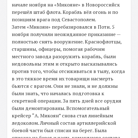
начале ноября на «Микояне» в Новороссийск
перешёл штаб флота. Корабль вёл огонь и по
позициям врага под Севастополем.
Затем «Микоян» перебазировался в Поти. 5
ноября получили неожиданное приказание —
полностью снять вооружение. Краснофлотцы,
старшины, офицеры, помогая рабочим
местного завода разоружить корабль, были
недовольны этим и открыто высказывались
против того, чтобы отсиживаться в тылу, когда
в это тяжкое время их товарищи насмерть
бьются с врагом. Они не знали, и не должны
были знать, что началась подготовка к
секретной операции. За пять дней все орудия
были демонтированы. Вспомогательный
крейсер “А. Микоян” снова стал линейным
ледоколом. Личный состав артиллерийской
боевой части был списан на берег. Была
списана на берег и часть командного состава.