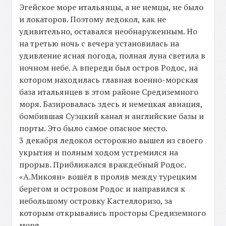
Эгейское море итальянцы, а не немцы, не было
и локаторов. Поэтому ледокол, как не
удивительно, оставался необнаруженным. Но
на третью ночь с вечера установилась на
удивление ясная погода, полная луна светила в
ночном небе. А впереди был остров Родос, на
котором находилась главная военно-морская
база итальянцев в этом районе Средиземного
моря. Базировалась здесь и немецкая авиация,
бомбившая Суэцкий канал и английские базы и
порты. Это было самое опасное место.
3 декабря ледокол осторожно вышел из своего
укрытия и полным ходом устремился на
прорыв. Приближался враждебный Родос.
«А.Микоян» вошёл в пролив между турецким
берегом и островом Родос и направился к
небольшому островку Кастеллоризо, за
которым открывались просторы Средиземного
моря.