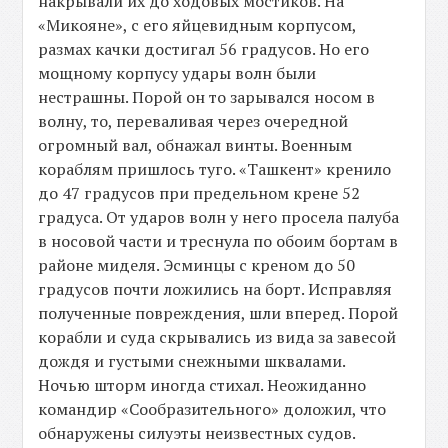
накрывали их до ходовых мостиков. На
«Микояне», с его яйцевидным корпусом,
размах качки достигал 56 градусов. Но его
мощному корпусу удары волн были
нестрашны. Порой он то зарывался носом в
волну, то, переваливая через очередной
огромный вал, обнажал винты. Военным
кораблям пришлось туго. «Ташкент» кренило
до 47 градусов при предельном крене 52
градуса. От ударов волн у него просела палуба
в носовой части и треснула по обоим бортам в
районе миделя. Эсминцы с креном до 50
градусов почти ложились на борт. Исправляя
полученные повреждения, шли вперед. Порой
корабли и суда скрывались из вида за завесой
дождя и густыми снежными шквалами.
Ночью шторм иногда стихал. Неожиданно
командир «Сообразительного» доложил, что
обнаружены силуэты неизвестных судов.