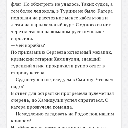
флаг. Но обхитрить не удалось. Таких судов, а
тем более ледокола, в Турции не было. Катера
подошли на расстояние менее кабельтова и
легли на параллельный курс. С одного из них
через мегафон на ломаном русском языке
спросили.
— Чей корабль?
По приказанию Сергеева котельный механик,
крымский татарин Хамидулин, знавший
турецкий язык, прокричал в рупор ответ в
сторону катера.
— Судно турецкое, следуем в Смирну! Что вам
надо?
В ответ для острастки прогремела пулемётная
очередь, но Хамидулин успел спрятаться. С
катера прозвучала команда.
— Немедленно следовать на Родос под нашим
конвоем!
На «Микояне» никто и не думал выполнять