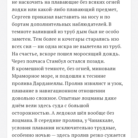
не наскочить на плавающие без всяких огней
лодки или какой-либо плавающий предмет,
Сергеев приказал выставить на носу и по
бортам дополнительных наблюдателей. В
темноте валивший из труб дым был не особо
заметен. Тем более и кочегары старались изо
всех сил — ни одна искра не вылетела из труб.
На счастье, вскоре пошел моросящий дождь.
Через полчаса Стамбул остался позади.
В кромешной темноте, без огней, миновали
Мраморное море, и подошли к теснине
пролива Дарданеллы. Пролив извилист и узок,
плавание в навигационном отношении
довольно сложное. Опытные лоцманы даже
днём вели здесь суда с большой
осторожностью. А ледокол шёл вообще без
лоцмана. В середине пролива, у Чанаккале,
условия плавания исключительно трудные,
особенно ночью — здесь пролив резко сужается