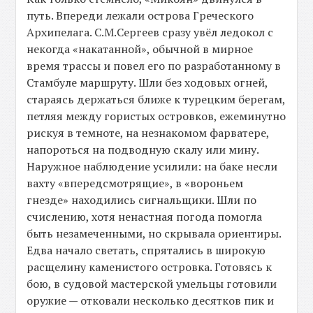
путь. Впереди лежали острова Греческого
Архипелага. С.М.Сергеев сразу увёл ледокол с
некогда «накатанной», обычной в мирное
время трассы и повел его по разработанному в
Стамбуле маршруту. Шли без ходовых огней,
стараясь держаться ближе к турецким берегам,
петляя между гористых островков, ежеминутно
рискуя в темноте, на незнакомом фарватере,
напороться на подводную скалу или мину.
Наружное наблюдение усилили: на баке несли
вахту «впередсмотрящие», в «вороньем
гнезде» находились сигнальщики. Шли по
счислению, хотя ненастная погода помогла
быть незамеченными, но скрывала ориентиры.
Едва начало светать, спрятались в широкую
расщелину каменистого островка. Готовясь к
бою, в судовой мастерской умельцы готовили
оружие — отковали несколько десятков пик и