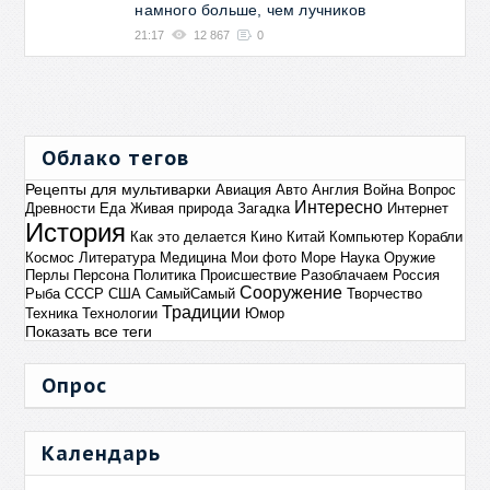
намного больше, чем лучников
21:17
12 867
0
Облако тегов
Рецепты для мультиварки
Авиация
Авто
Англия
Война
Вопрос
Интересно
Древности
Еда
Живая природа
Загадка
Интернет
История
Как это делается
Кино
Китай
Компьютер
Корабли
Космос
Литература
Медицина
Мои фото
Море
Наука
Оружие
Перлы
Персона
Политика
Происшествие
Разоблачаем
Россия
Сооружение
Рыба
СССР
США
СамыйСамый
Творчество
Традиции
Техника
Технологии
Юмор
Показать все теги
Опрос
Календарь