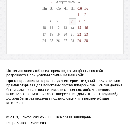
«
Август 2026 »
Пн
Вт
Ср
Чт
Пт
Сб
Вс
1
2
3
4
5
6
8
9
7
10
11
12
13
15
16
14
17
18
19
20
21
22
23
24
25
26
27
28
29
30
31
Использование любых материалов, размещённых на сайте,
разрешается при условии ссылки на наш сайт.
При копировании материалов для интернет-изданий – обязательна
прямая открытая для поисковых систем гиперссылка. Ссылка должна
быть размещена в независимости от полного либо частичного
использования материалов. Гиперссылка (для интернет- изданий) –
должна быть размещена в подзаголовке или в первом абзаце
материала.
© 2013, «ИнфоГлаз.РУ».
DLE
Все права защищены.
Разработка —
WebUnto