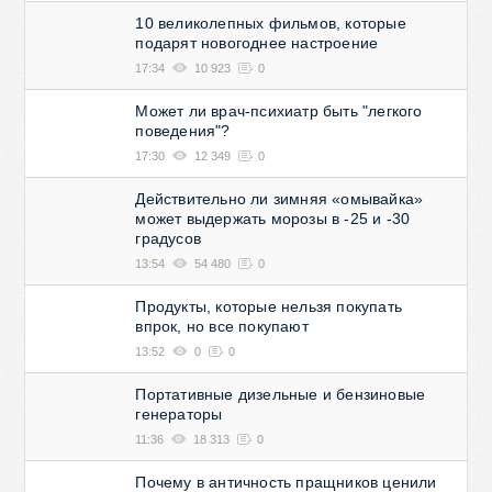
10 великолепных фильмов, которые
подарят новогоднее настроение
17:34
10 923
0
Может ли врач-психиатр быть "легкого
поведения"?
17:30
12 349
0
Действительно ли зимняя «омывайка»
может выдержать морозы в -25 и -30
градусов
13:54
54 480
0
Продукты, которые нельзя покупать
впрок, но все покупают
13:52
0
0
Портативные дизельные и бензиновые
генераторы
11:36
18 313
0
Почему в античность пращников ценили