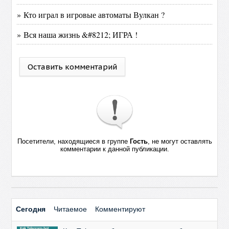
» Кто играл в игровые автоматы Вулкан ?
» Вся наша жизнь &#8212; ИГРА !
Оставить комментарий
Посетители, находящиеся в группе
Гость
, не могут оставлять
комментарии к данной публикации.
Сегодня
Читаемое
Комментируют