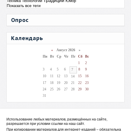
Традиции
Техника
Технологии
Юмор
Показать все теги
Опрос
Календарь
«
Август 2026 »
Пн
Вт
Ср
Чт
Пт
Сб
Вс
1
2
3
4
5
6
8
9
7
10
11
12
13
15
16
14
17
18
19
20
21
22
23
24
25
26
27
28
29
30
31
Использование любых материалов, размещённых на сайте,
разрешается при условии ссылки на наш сайт.
При копировании материалов для интернет-изданий – обязательна