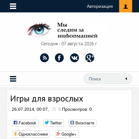
Авторизация
Сегодня - 07 августа 2026 г
Игры для взрослых
26.07.2014, 00:07,
0
Просмотров: 0
Facebook
Twitter
Вконтакте
Одноклассники
Google+