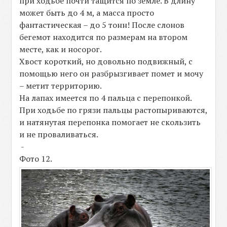
при ходьбе почти тащится по земле. В длину
может быть до 4 м, а масса просто
фантастическая – до 5 тонн! После слонов
бегемот находится по размерам на втором
месте, как и носорог.
Хвост короткий, но довольно подвижный, с
помощью него он разбрызгивает помет и мочу
– метит территорию.
На лапах имеется по 4 пальца с перепонкой.
При ходьбе по грязи пальцы растопыриваются,
и натянутая перепонка помогает не скользить
и не проваливаться.
-
Фото 12.