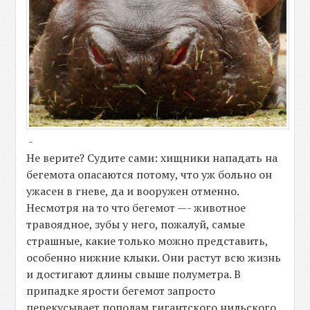
-
Не верите? Судите сами: хищники нападать на
бегемота опасаются потому, что уж больно он
ужасен в гневе, да и вооружен отменно.
Несмотря на то что бегемот —- животное
травоядное, зубы у него, пожалуй, самые
страшные, какие только можно представить,
особенно нижние клыки. Они растут всю жизнь
и достигают длины свыше полуметра. В
припадке ярости бегемот запросто
перекусывает пополам гигантского нильского