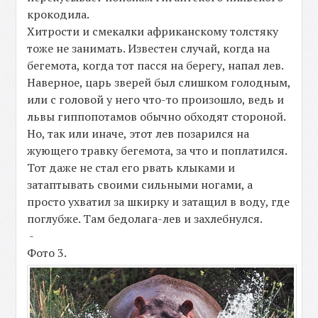
крокодила.
Хитрости и смекалки африканскому толстяку
тоже не занимать. Известен случай, когда на
бегемота, когда тот пасся на берегу, напал лев.
Наверное, царь зверей был слишком голодным,
или с головой у него что-то произошло, ведь и
львы гиппопотамов обычно обходят стороной.
Но, так или иначе, этот лев позарился на
жующего травку бегемота, за что и поплатился.
Тот даже не стал его рвать клыками и
затаптывать своими сильными ногами, а
просто ухватил за шкирку и затащил в воду, где
поглубже. Там бедолага-лев и захлебнулся.
-
Фото 3.