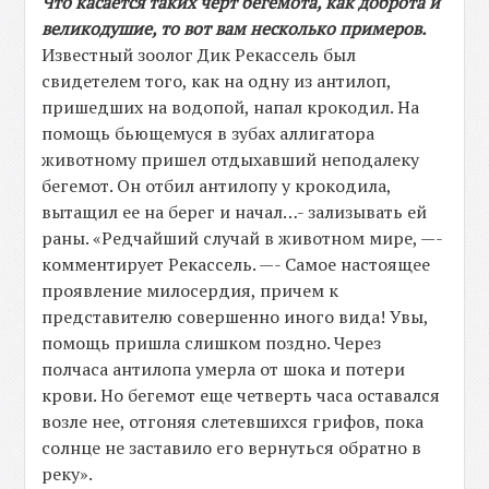
Что касается таких черт бегемота, как доброта и
великодушие, то вот вам несколько примеров.
Известный зоолог Дик Рекассель был
свидетелем того, как на одну из антилоп,
пришедших на водопой, напал крокодил. На
помощь бьющемуся в зубах аллигатора
животному пришел отдыхавший неподалеку
бегемот. Он отбил антилопу у крокодила,
вытащил ее на берег и начал…- зализывать ей
раны. «Редчайший случай в животном мире, —-
комментирует Рекассель. —- Самое настоящее
проявление милосердия, причем к
представителю совершенно иного вида! Увы,
помощь пришла слишком поздно. Через
полчаса антилопа умерла от шока и потери
крови. Но бегемот еще четверть часа оставался
возле нее, отгоняя слетевшихся грифов, пока
солнце не заставило его вернуться обратно в
реку».