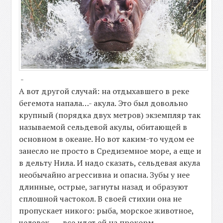
-
А вот другой случай: на отдыхавшего в реке
бегемота напала…- акула. Это был довольно
крупный (порядка двух метров) экземпляр так
называемой сельдевой акулы, обитающей в
основном в океане. Но вот каким-то чудом ее
занесло не просто в Средиземное море, а еще и
в дельту Нила. И надо сказать, сельдевая акула
необычайно агрессивна и опасна. Зубы у нее
длинные, острые, загнуты назад и образуют
сплошной частокол. В своей стихии она не
пропускает никого: рыба, морское животное,
человек —- все идет ей на прокорм.