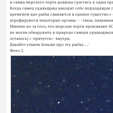
и самка морского черта должны срастись в один ор
Когда самец удильщика находит себе подходящую па
временем две рыбы сливаются в единое существо с
атрофируются некоторые органы —- глаза, плавники 
Именно из-за того, что морские черти проживают б
не могли обнаружить в природе самцов удильщиков —
осталось) «-прячутся»- внутри.
Давайте узнаем больше про эту рыбку …-
Фото 2.