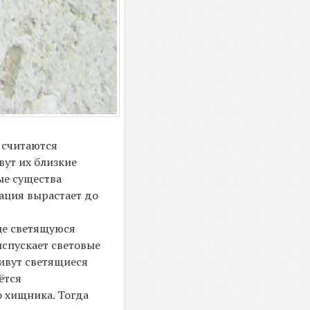
 считаются
вут их близкие
ые существа
ация вырастает до
нце светящуюся
спускает световые
живут светящиеся
ётся
о хищника. Тогда