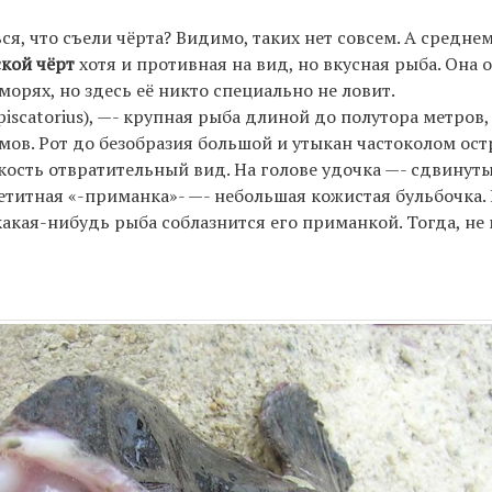
ся, что съели чёрта? Видимо, таких нет совсем. А средне
кой чёрт
хотя и противная на вид, но вкусная рыба. Она 
морях, но здесь её никто специально не ловит.
iscatorius), —- крупная рыба длиной до полутора метров,
мов. Рот до безобразия большой и утыкан частоколом ост
кость отвратительный вид. На голове удочка —- сдвинут
петитная «-приманка»- —- небольшая кожистая бульбочка
акая-нибудь рыба соблазнится его приманкой. Тогда, не 