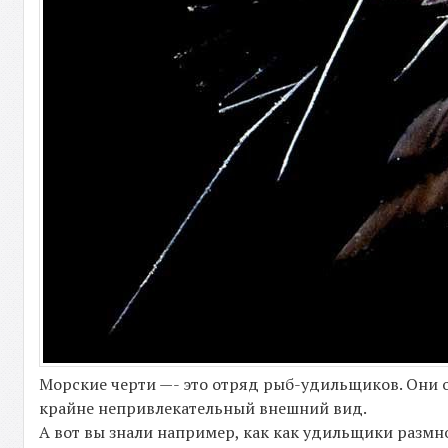
Морские черти —- это отряд рыб-удильщиков. Они 
крайне непривлекательный внешний вид.
А вот вы знали например, как как удильщики разм