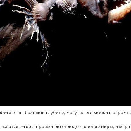
обитают на большой глубине, могут выдерживать огромн
ножаются. Чтобы произошло оплодотворение икры, две ра