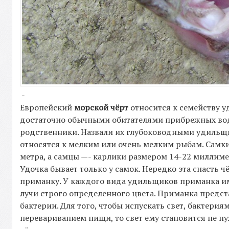
-
Европейский
морской чёрт
относится к семейству у
достаточно обычными обитателями прибрежных вод. 
родственники. Назвали их глубоководными удильщи
относятся к мелким или очень мелким рыбам. Самки
метра, а самцы —- карлики размером 14-22 миллиме
Удочка бывает только у самок. Нередко эта снасть 
приманку. У каждого вида удильщиков приманка им
лучи строго определенного цвета. Приманка предст
бактерии. Для того, чтобы испускать свет, бактери
перевариванием пищи, то свет ему становится не н