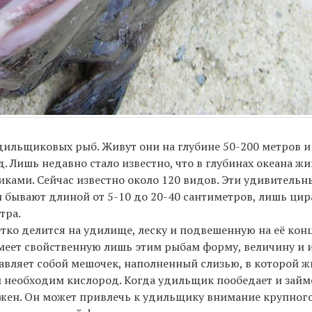
дильщиковых рыб. Живут они на глубине 50-200 метров и
Лишь недавно стало известно, что в глубинах океана жи
ками. Сейчас известно около 120 видов. Эти удивительн
 бывают длиной от 5-10 до 20-40 сантиметров, лишь цир
тра.
чётко делится на удилище, леску и подвешенную на её ко
еет свойственную лишь этим рыбам форму, величину и и
авляет собой мешочек, наполненный слизью, в которой 
ям необходим кислород. Когда удильщик пообедает и займ
ужен. Он может привлечь к удильщику внимание крупног