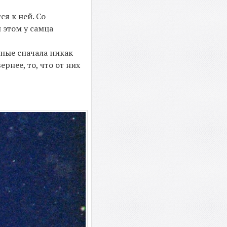
я к ней. Со
 этом у самца
еные сначала никак
рнее, то, что от них