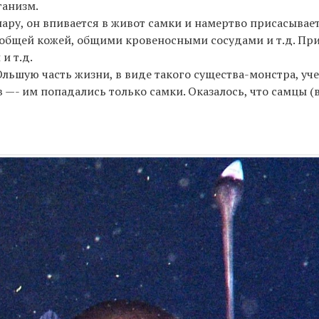
ганизм.
ру, он впивается в живот самки и намертво присасываетс
 общей кожей, общими кровеносными сосудами и т.д. При
и т.д.
Ольшую часть жизни, в виде такого существа-монстра, уч
- им попадались только самки. Оказалось, что самцы (ве