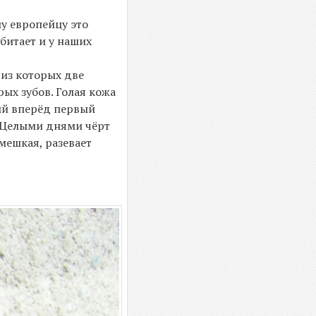
му европейцу это
обитает и у наших
 из которых две
рых зубов. Голая кожа
ый вперёд первый
. Целыми днями чёрт
мешкая, разевает