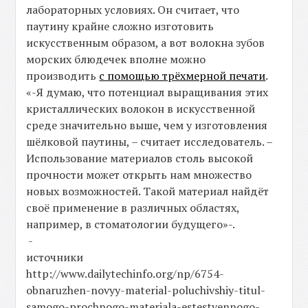
лабораторных условиях. Он считает, что
паутину крайне сложно изготовить
искусственным образом, а вот волокна зубов
морских блюдечек вполне можно
производить
с помощью трёхмерной печати
.
«-Я думаю, что потенциал выращивания этих
кристаллических волокон в искусственной
среде значительно выше, чем у изготовления
шёлковой паутины, – считает исследователь. –
Использование материалов столь высокой
прочности может открыть нам множество
новых возможностей. Такой материал найдёт
своё применение в различных областях,
например, в стоматологии будущего»-.
-
источники
http://www.dailytechinfo.org/np/6754-
obnaruzhen-novyy-material-poluchivshiy-titul-
samogo-prochnogo-materiala-estestvennogo-