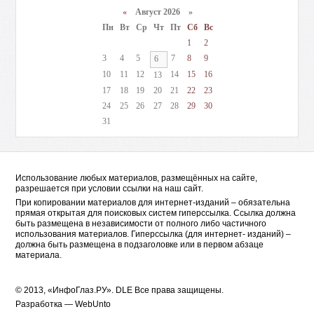
«
Август 2026 »
Пн
Вт
Ср
Чт
Пт
Сб
Вс
1
2
3
4
5
7
8
9
6
10
11
12
14
15
16
13
17
18
19
20
21
22
23
24
25
26
27
28
29
30
31
Использование любых материалов, размещённых на сайте,
разрешается при условии ссылки на наш сайт.
При копировании материалов для интернет-изданий – обязательна
прямая открытая для поисковых систем гиперссылка. Ссылка должна
быть размещена в независимости от полного либо частичного
использования материалов. Гиперссылка (для интернет- изданий) –
должна быть размещена в подзаголовке или в первом абзаце
материала.
© 2013, «ИнфоГлаз.РУ».
DLE
Все права защищены.
Разработка —
WebUnto