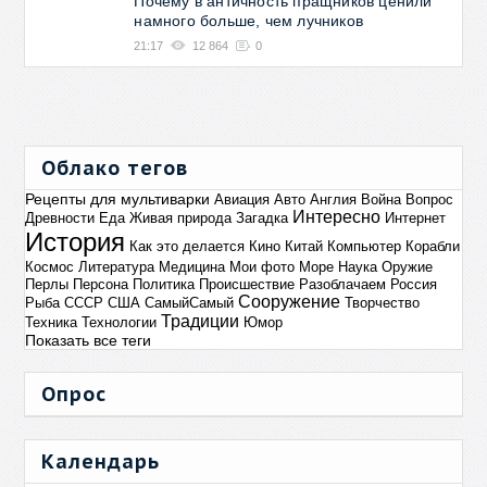
Почему в античность пращников ценили
намного больше, чем лучников
21:17
12 864
0
Облако тегов
Рецепты для мультиварки
Авиация
Авто
Англия
Война
Вопрос
Интересно
Древности
Еда
Живая природа
Загадка
Интернет
История
Как это делается
Кино
Китай
Компьютер
Корабли
Космос
Литература
Медицина
Мои фото
Море
Наука
Оружие
Перлы
Персона
Политика
Происшествие
Разоблачаем
Россия
Сооружение
Рыба
СССР
США
СамыйСамый
Творчество
Традиции
Техника
Технологии
Юмор
Показать все теги
Опрос
Календарь