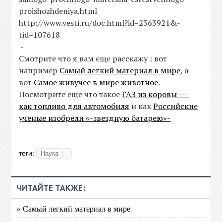
proishozhdeniya.html
http://www.vesti.ru/doc.html?id=2363921&-
tid=107618
-
Смотрите что я вам еще расскажу : вот
например
Самый легкий материал в мире
, а
вот
Самое живучее в мире животное
.
Посмотрите еще что такое
ГАЗ из коровы —-
как топливо для автомобиля
и как
Российские
ученые изобрели «-звездную батарею»-
теги:
Наука
ЧИТАЙТЕ ТАКЖЕ:
» Самый легкий материал в мире