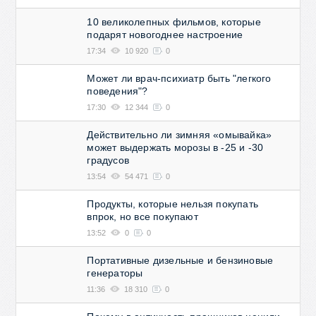
10 великолепных фильмов, которые
подарят новогоднее настроение
17:34
10 920
0
Может ли врач-психиатр быть "легкого
поведения"?
17:30
12 344
0
Действительно ли зимняя «омывайка»
может выдержать морозы в -25 и -30
градусов
13:54
54 471
0
Продукты, которые нельзя покупать
впрок, но все покупают
13:52
0
0
Портативные дизельные и бензиновые
генераторы
11:36
18 310
0