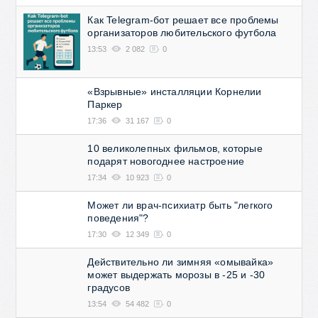
Как Telegram-бот решает все проблемы
организаторов любительского футбола
13:53
2 082
0
«Взрывные» инсталляции Корнелии
Паркер
17:36
31 167
0
10 великолепных фильмов, которые
подарят новогоднее настроение
17:34
10 923
0
Может ли врач-психиатр быть "легкого
поведения"?
17:30
12 349
0
Действительно ли зимняя «омывайка»
может выдержать морозы в -25 и -30
градусов
13:54
54 482
0