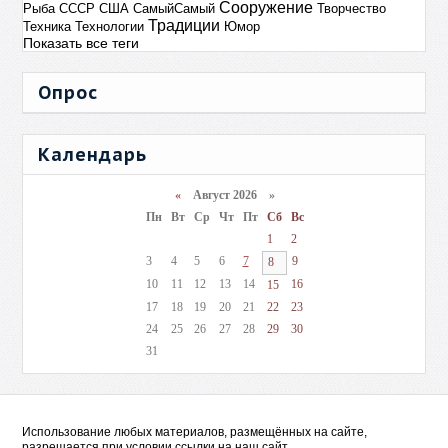
Сооружение
Рыба
СССР
США
СамыйСамый
Творчество
Традиции
Техника
Технологии
Юмор
Показать все теги
Опрос
Календарь
«
Август 2026 »
Пн
Вт
Ср
Чт
Пт
Сб
Вс
1
2
3
4
5
6
7
9
8
10
11
12
13
14
16
15
17
18
19
20
21
22
23
24
25
26
27
28
29
30
31
Использование любых материалов, размещённых на сайте,
разрешается при условии ссылки на наш сайт.