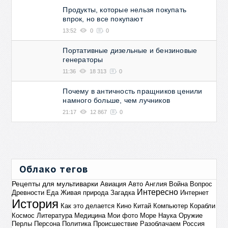
Продукты, которые нельзя покупать
впрок, но все покупают
13:52
0
0
Портативные дизельные и бензиновые
генераторы
11:36
18 313
0
Почему в античность пращников ценили
намного больше, чем лучников
21:17
12 867
0
Облако тегов
Рецепты для мультиварки
Авиация
Авто
Англия
Война
Вопрос
Интересно
Древности
Еда
Живая природа
Загадка
Интернет
История
Как это делается
Кино
Китай
Компьютер
Корабли
Космос
Литература
Медицина
Мои фото
Море
Наука
Оружие
Перлы
Персона
Политика
Происшествие
Разоблачаем
Россия