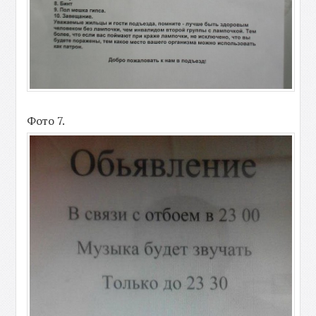
Фото 7.