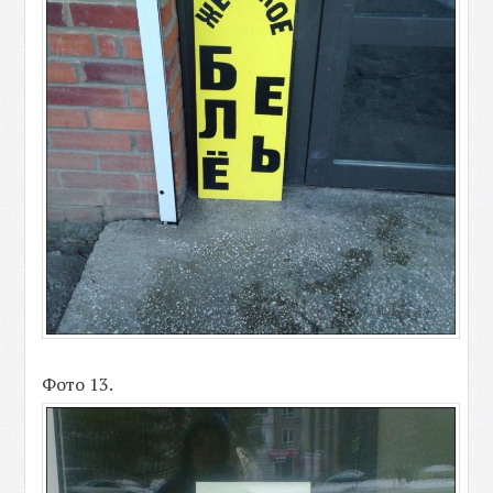
Фото 13.