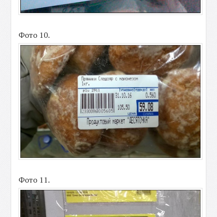
Фото 10.
Фото 11.