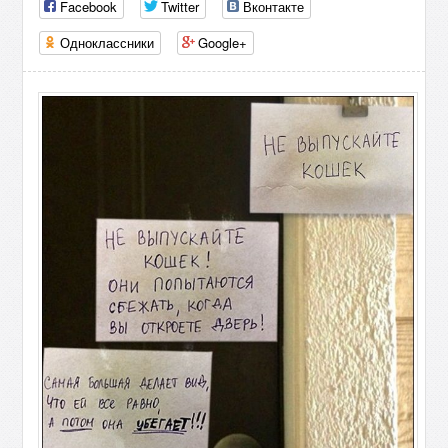
Facebook
Twitter
Вконтакте
Одноклассники
Google+