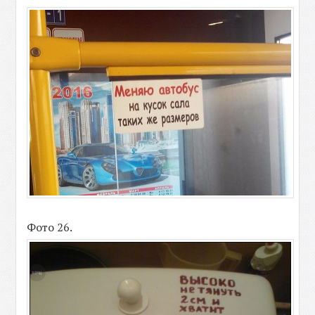
Фото 26.