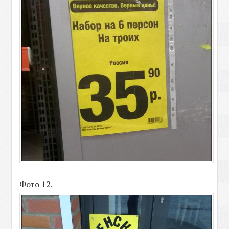
Фото 12.