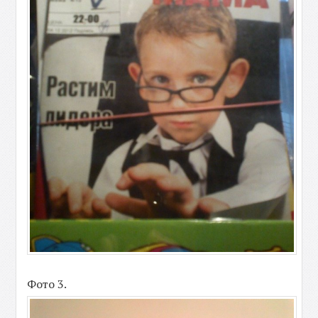
Фото 3.