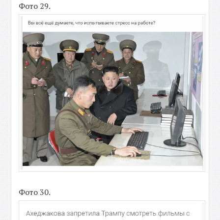
Фото 29.
Фото 30.