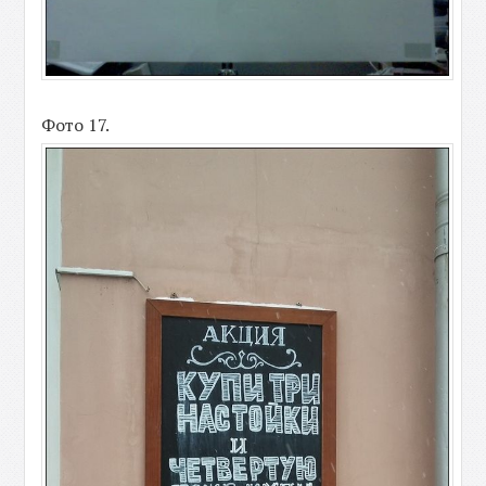
Фото 17.