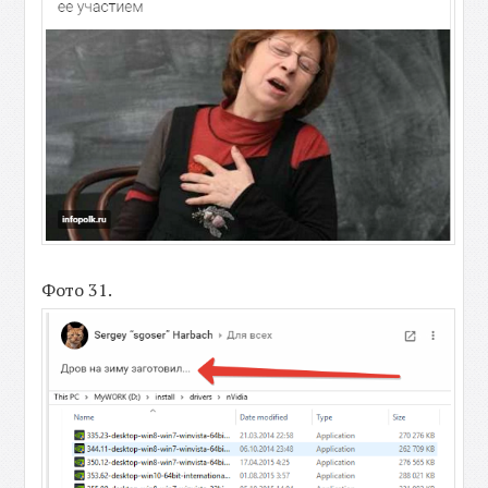
Фото 31.