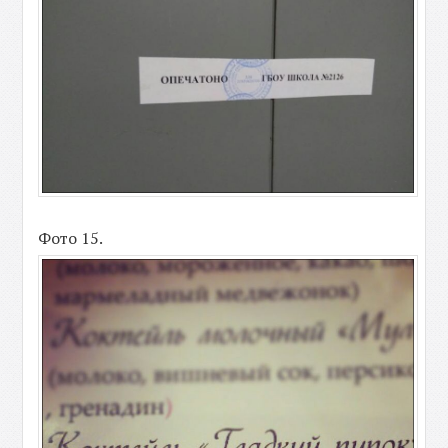
Фото 15.