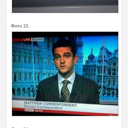
Фото 23.