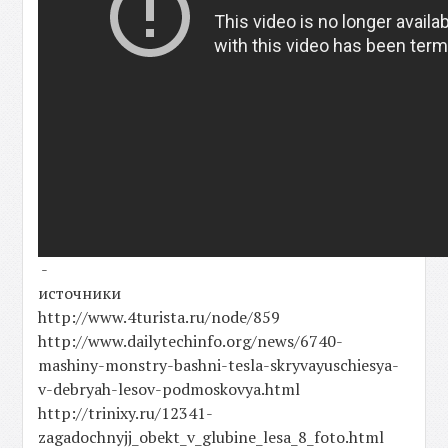
-
источники
http://www.4turista.ru/node/859
http://www.dailytechinfo.org/news/6740-
mashiny-monstry-bashni-tesla-skryvayuschiesya-
v-debryah-lesov-podmoskovya.html
http://trinixy.ru/12341-
zagadochnyjj_obekt_v_glubine_lesa_8_foto.html