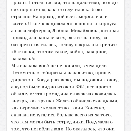
грохот. Потом писали, что падало тихо, но я до
сих пор помню, как это случилось. Было
страшно. На проходной все замерли: и я, и
вахтер. Я кое-как дошла до основного корпуса,
а наша лифтерша, Любовь Михайловна, которая
приходила раньше всех, лежит на полу, за
батарею схватилась, голову накрыла и кричит:
«Батюшки, что там такое, война, наверное,
началась!».
Мы сначала вообще не поняли, в чем дело.
Потом стало собираться начальство, пришел
директор. Когда рассвело, мы подошли к окну,
а купол было видно из окон ВЭИ, все просто
обалдели: эта громадина из железа сложилась
внутрь, как тряпка. Железо обвисло складками,
как огромное количество ткани. Конечно,
сначала испугались больше всего из-за того,
что там могли быть сотрудники. Подумали о
том, что погибли люди. Но оказалось, что они