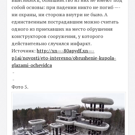
выяснилось, большинство из них не имеют под
собой основы: при падении никто не погиб —-
ни охраны, ни сторожа внутри не было. А
единственным пострадавшим можно считать
одного из приехавших на место обрушения
конструкторов сооружения, у которого
действительно случился инфаркт.
Источник:
http://xn—-80apydf.xn—-
p1ai/novosti/eto-interesno/obrushenie-kupola-
glazami-ochevidca
-
-
Фото 5.