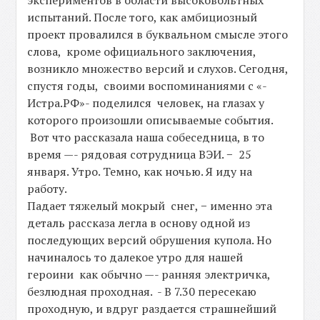
экспериментов в области высоковольтных
испытаний. После того, как амбициозный
проект провалился в буквальном смысле этого
слова, кроме официального заключения,
возникло множество версий и слухов. Сегодня,
спустя годы, своими воспоминаниями с «-
Истра.РФ»- поделился человек, на глазах у
которого произошли описываемые события.
Вот что рассказала наша собеседница, в то
время —- рядовая сотрудница ВЭИ. − 25
января. Утро. Темно, как ночью. Я иду на
работу.
Падает тяжелый мокрый снег, − именно эта
деталь рассказа легла в основу одной из
последующих версий обрушения купола. Но
начиналось то далекое утро для нашей
героини как обычно —- ранняя электричка,
безлюдная проходная. - В 7.30 пересекаю
проходную, и вдруг раздается страшнейший