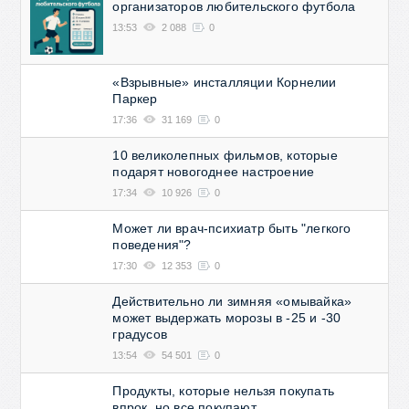
организаторов любительского футбола
13:53
2 088
0
«Взрывные» инсталляции Корнелии
Паркер
17:36
31 169
0
10 великолепных фильмов, которые
подарят новогоднее настроение
17:34
10 926
0
Может ли врач-психиатр быть "легкого
поведения"?
17:30
12 353
0
Действительно ли зимняя «омывайка»
может выдержать морозы в -25 и -30
градусов
13:54
54 501
0
Продукты, которые нельзя покупать
впрок, но все покупают