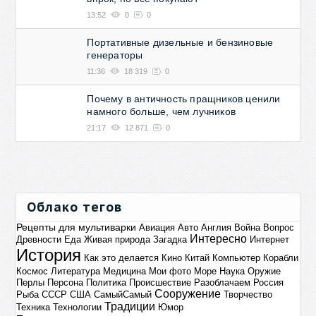
13:52
0
0
Портативные дизельные и бензиновые
генераторы
11:36
18 319
0
Почему в античность пращников ценили
намного больше, чем лучников
21:17
12 871
0
Облако тегов
Рецепты для мультиварки
Авиация
Авто
Англия
Война
Вопрос
Интересно
Древности
Еда
Живая природа
Загадка
Интернет
История
Как это делается
Кино
Китай
Компьютер
Корабли
Космос
Литература
Медицина
Мои фото
Море
Наука
Оружие
Перлы
Персона
Политика
Происшествие
Разоблачаем
Россия
Сооружение
Рыба
СССР
США
СамыйСамый
Творчество
Традиции
Техника
Технологии
Юмор