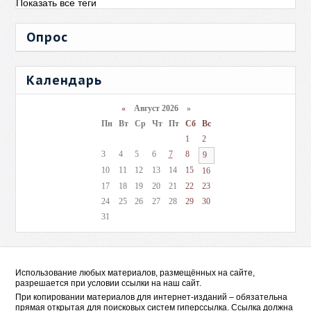
Показать все теги
Опрос
Календарь
«
Август 2026 »
Пн
Вт
Ср
Чт
Пт
Сб
Вс
1
2
3
4
5
6
7
8
9
10
11
12
13
14
15
16
17
18
19
20
21
22
23
24
25
26
27
28
29
30
31
Использование любых материалов, размещённых на сайте,
разрешается при условии ссылки на наш сайт.
При копировании материалов для интернет-изданий – обязательна
прямая открытая для поисковых систем гиперссылка. Ссылка должна