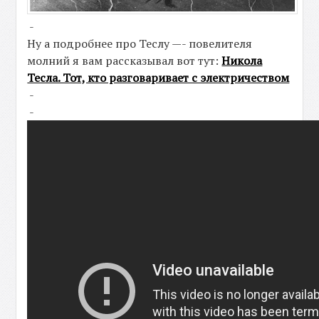
-
Ну а подробнее про Теслу —- повелителя
молний я вам рассказывал вот тут:
Никола
Тесла. Тот, кто разговаривает с электричеством
-
-