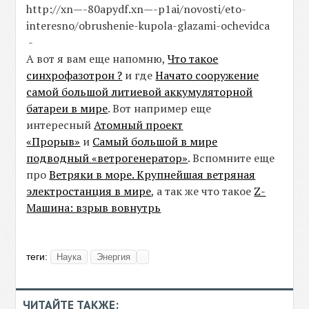
http://xn—-80apydf.xn—-p1ai/novosti/eto-
interesno/obrushenie-kupola-glazami-ochevidca
-
А вот я вам еще напомню,
Что такое
синхрофазотрон ?
и где
Начато сооружение
самой большой литиевой аккумуляторной
батареи в мире
. Вот например еще
интересный
Атомный проект
«Прорыв»
и
Самый большой в мире
подводный «ветрогенератор»
. Вспомните еще
про
Ветряки в море. Крупнейшая ветряная
электростанция в мире
, а так же что такое
Z-
Машина: взрыв вовнутрь
теги:
Наука
Энергия
ЧИТАЙТЕ ТАКЖЕ: