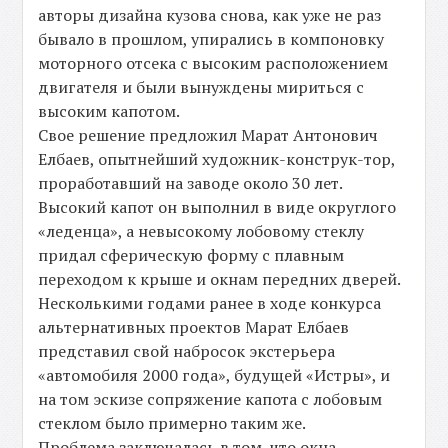
авторы дизайна кузова снова, как уже не раз
бывало в прошлом, упирались в компоновку
моторного отсека с высоким расположением
двигателя и были вынуждены мириться с
высоким капотом.
Свое решение предложил Марат Антонович
Елбаев, опытнейший художник-конструк-тор,
проработавший на заводе около 30 лет.
Высокий капот он выполнил в виде округлого
«леденца», а невысокому лобовому стеклу
придал сферическую форму с плавным
переходом к крыше и окнам передних дверей.
Несколькими годами ранее в ходе конкурса
альтернативных проектов Марат Елбаев
представил свой набросок экстерьера
«автомобиля 2000 года», будущей «Истры», и
на том эскизе сопряжение капота с лобовым
стеклом было примерно таким же.
Проблема заключалась в том, что окна