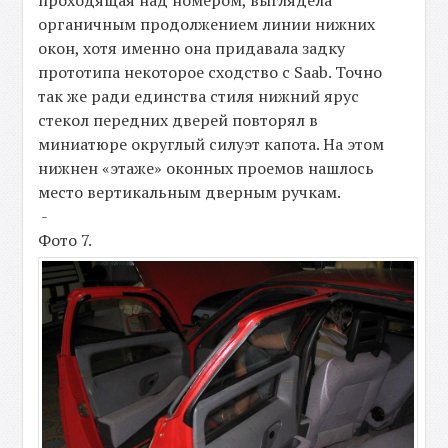
проходящая над номером, выглядела
органичным продолжением линии нижних
окон, хотя именно она придавала задку
прототипа некоторое сходство с Saab. Точно
так же ради единства стиля нижний ярус
стекол передних дверей повторял в
миниатюре округлый силуэт капота. На этом
нижнен «этаже» оконных проемов нашлось
место вертикальным дверным ручкам.
-
Фото 7.