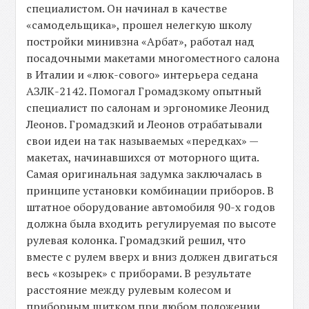
специалистом. Он начинал в качестве
«самодельщика», прошел нелегкую школу
постройки минивзна «Арбат», работал над
посадочными макетами многоместного салона
в Италии и «люк-сового» интерьера седана
АЗЛК-2142. Помогал Громадзкому опытный
специалист по салонам и эргономике Леонид
Леонов. Громадзкий и Леонов отрабатывали
свои идеи на так называемых «передках» —
макетах, начинавшихся от моторного щита.
Самая оригинальная задумка заключалась в
принципе установки комбинации приборов. В
штатное оборудование автомобиля 90-х годов
должна была входить регулируемая по высоте
рулевая колонка. Громадзкий решил, что
вместе с рулем вверх и вниз должен двигаться
весь «козырек» с приборами. В результате
расстояние между рулевым колесом и
приборным щитком при любом положении