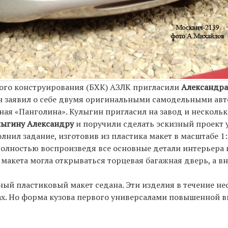
ного конструирования (БХК) АЗЛК пригласили
Александра
он заявил о себе двумя оригинальными самодельными ав
вная «Панголина». Кулыгин пригласил на завод и нескольк
лыгину Александру
и поручили сделать эскизный проект 
ил задание, изготовив из пластика макет в масштабе 1
полностью воспроизведя все основные детали интерьера 
У макета могла открываться торцевая багажная дверь, а в
ый пластиковый макет седана. Эти изделия в течение не
х. Но форма кузова первого универсалами повышенной в