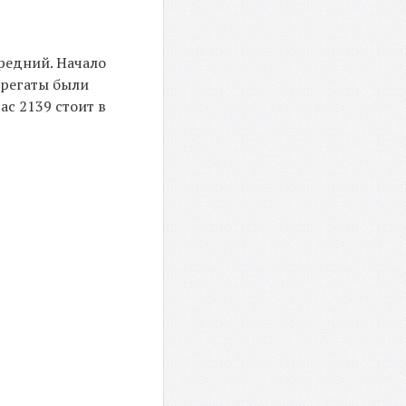
редний. Начало
грегаты были
с 2139 стоит в