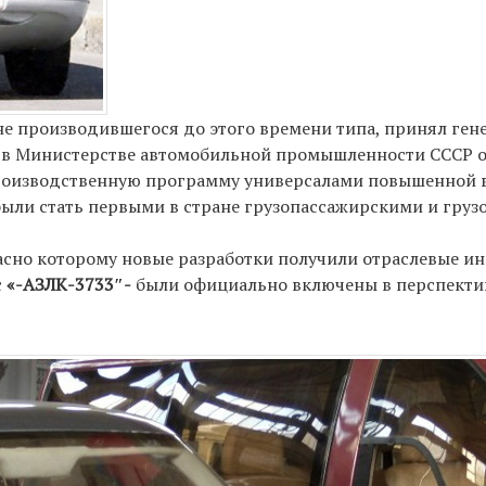
 не производившегося до этого времени типа, принял ге
ы в Министерстве автомобильной промышленности СССР он
производственную программу универсалами повышенной 
были стать первыми в стране грузопассажирскими и гру
асно которому новые разработки получили отраслевые и
с
«-АЗЛК-3733″-
были официально включены в перспекти