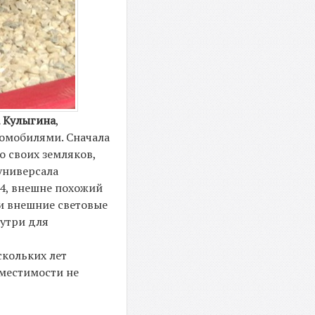
 Кулыгина
,
томобилями. Сначала
о своих земляков,
универсала
:4, внешне похожий
и внешние световые
нутри для
скольких лет
местимости не