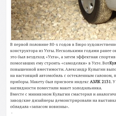
В первой половине 80-х годов в Бюро художествен
конструктора из Ухты. Несколькими годами ранее 
это был вездеход «Ухта», а затем эффектная спорти
помогавших ему строить «самоделки» в Ухте. Вот
Ку
повышенной вместимости. Александр Кулыгин выполн
на настоящий автомобиль с остекленным салоном, 
приборы. Макету был присвоен индекс
АЗЛК 2131
. 
наглядности поместили макет холодильника.
Вместе с минивэном Кулыгин смастерил и аналогичн
заводские дизайнеры демонстрировали на выставка
обладала «запасом новизны».
-