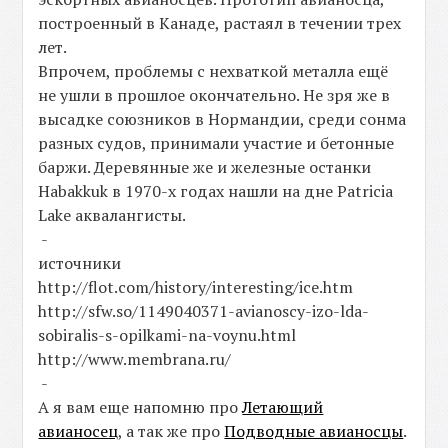
построенный в Канаде, растаял в течении трех
лет.
Впрочем, проблемы с нехваткой металла ещё
не ушли в прошлое окончательно. Не зря же в
высадке союзников в Нормандии, среди сонма
разных судов, принимали участие и бетонные
баржи. Деревянные же и железные останки
Habakkuk в 1970-х годах нашли на дне Patricia
Lake аквалангисты.
-
источники
http://flot.com/history/interesting/ice.htm
http://sfw.so/1149040371-avianoscy-izo-lda-
sobiralis-s-opilkami-na-voynu.html
http://www.membrana.ru/
-
А я вам еще напомню про
Летающий
авианосец
, а так же про
Подводные авианосцы
.