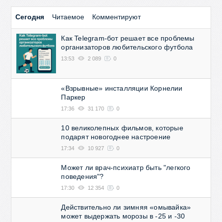
Сегодня
Читаемое
Комментируют
Как Telegram-бот решает все проблемы
организаторов любительского футбола
13:53
2 089
0
«Взрывные» инсталляции Корнелии
Паркер
17:36
31 170
0
10 великолепных фильмов, которые
подарят новогоднее настроение
17:34
10 927
0
Может ли врач-психиатр быть "легкого
поведения"?
17:30
12 354
0
Действительно ли зимняя «омывайка»
может выдержать морозы в -25 и -30