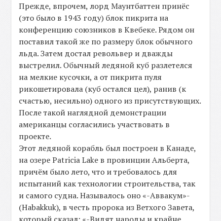
Прежде, впрочем, лорд Маунтбаттен принёс
(это было в 1943 году) блок пикрита на
конференцию союзников в Квебеке. Рядом он
поставил такой же по размеру блок обычного
льда. Затем достал револьвер и дважды
выстрелил. Обычный ледяной куб разлетелся
на мелкие кусочки, а от пикрита пуля
рикошетировала (куб остался цел), ранив (к
счастью, несильно) одного из присутствующих.
После такой наглядной демонстрации
американцы согласились участвовать в
проекте.
Этот ледяной корабль был построен в Канаде,
на озере Patricia Lake в провинции Альберта,
причём было лето, что и требовалось для
испытаний как технологии строительства, так
и самого судна. Называлось оно «-Аввакум»-
(Habakkuk), в честь пророка из Ветхого Завета,
который сказал: «-Видят народы и крайне