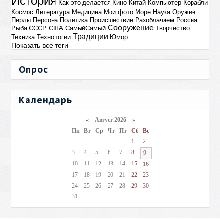
История
Как это делается
Кино
Китай
Компьютер
Корабли
Космос
Литература
Медицина
Мои фото
Море
Наука
Оружие
Перлы
Персона
Политика
Происшествие
Разоблачаем
Россия
Сооружение
Рыба
СССР
США
СамыйСамый
Творчество
Традиции
Техника
Технологии
Юмор
Показать все теги
Опрос
Календарь
«
Август 2026 »
Пн
Вт
Ср
Чт
Пт
Сб
Вс
1
2
3
4
5
6
7
8
9
10
11
12
13
14
15
16
17
18
19
20
21
22
23
24
25
26
27
28
29
30
31