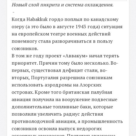
Новый слой пикрита и система охлаждения.
-
Когда Habakkuk гордо поплыл по канадскому
озеру (а это было в августе 1943 года) ситуация
на европейском театре военных действий
понемногу стала разворачиваться в пользу
союзников.
В том же году проект «Аввакум» начал терять
приоритет. Причин тому было несколько. Во-
первых, существовал дефицит стали, во-
вторых, Португалия разрешила союзникам
использовать аэродромы на Азорских
островах. Кроме того британская палубная
авиация получила на вооружение подвесные
дополнительные топливные баки, которые
позволили увеличить радиус действия
противолодочной авиации, а промышленность
союзников освоила выпуск недорогих
эскортных авианосцев. Прототип авианосца,