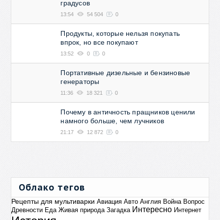
градусов
13:54
54 504
0
Продукты, которые нельзя покупать
впрок, но все покупают
13:52
0
0
Портативные дизельные и бензиновые
генераторы
11:36
18 321
0
Почему в античность пращников ценили
намного больше, чем лучников
21:17
12 872
0
Облако тегов
Рецепты для мультиварки
Авиация
Авто
Англия
Война
Вопрос
Интересно
Древности
Еда
Живая природа
Загадка
Интернет