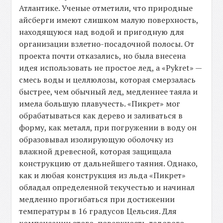
Атлантике. Ученые отметили, что природные
айсберги имеют слишком малую поверхность,
находящуюся над водой и пригодную для
организации взлетно-посадочной полосы. От
проекта почти отказались, но была внесена
идея использовать не простое лед, а «Pykret» —
смесь воды и целлюлозы, которая смерзалась
быстрее, чем обычный лед, медленнее таяла и
имела большую плавучесть. «Пикрет» мог
обрабатываться как дерево и заливаться в
форму, как металл, при погружении в воду он
образовывал изолирующую оболочку из
влажной древесной, которая защищала
конструкцию от дальнейшего таяния. Однако,
как и любая конструкция из льда «Пикрет»
обладал определенной текучестью и начинал
медленно прогибаться при достижении
температуры в 16 градусов Цельсия. Для
компенсации этого, поверхность ледового