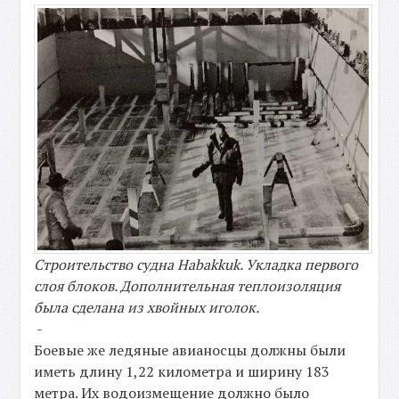
Строительство судна Habakkuk. Укладка первого
слоя блоков. Дополнительная теплоизоляция
была сделана из хвойных иголок.
-
Боевые же ледяные авианосцы должны были
иметь длину 1,22 километра и ширину 183
метра. Их водоизмещение должно было