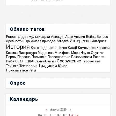
Облако тегов
Рецепты для мультиварки
Авиация
Авто
Англия
Война
Вопрос
Интересно
Древности
Еда
Живая природа
Загадка
Интернет
История
Как это делается
Кино
Китай
Компьютер
Корабли
Космос
Литература
Медицина
Мои фото
Море
Наука
Оружие
Перлы
Персона
Политика
Происшествие
Разоблачаем
Россия
Сооружение
Рыба
СССР
США
СамыйСамый
Творчество
Традиции
Техника
Технологии
Юмор
Показать все теги
Опрос
Календарь
«
Август 2026 »
Пн
Вт
Ср
Чт
Пт
Сб
Вс