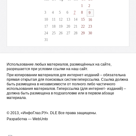
1
2
3
4
5
6
7
8
9
10
11
12
13
14
15
16
17
18
19
20
21
22
23
24
25
26
27
28
29
30
31
Использование любых материалов, размещённых на сайте,
разрешается при условии ссылки на наш сайт.
При копировании материалов для интернет-изданий – обязательна
прямая открытая для поисковых систем гиперссылка. Ссылка должна
быть размещена в независимости от полного либо частичного
использования материалов. Гиперссылка (для интернет- изданий) –
должна быть размещена в подзаголовке или в первом абзаце
материала.
© 2013, «ИнфоГлаз.РУ».
DLE
Все права защищены.
Разработка —
WebUnto