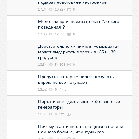
подарят новогоднее настроение
17:34
10 927
0
Может ли врач-психиатр быть "легкого
поведения"?
17:30
12 355
0
Действительно ли зимняя «омывайка»
может выдержать морозы в -25 и -30
градусов
13:54
54 508
0
Продукты, которые нельзя покупать
впрок, но все покупают
13:52
0
0
Портативные дизельные и бензиновые
генераторы
11:36
18 321
0
Почему в античность пращников ценили
намного больше, чем лучников
21:17
12 873
0