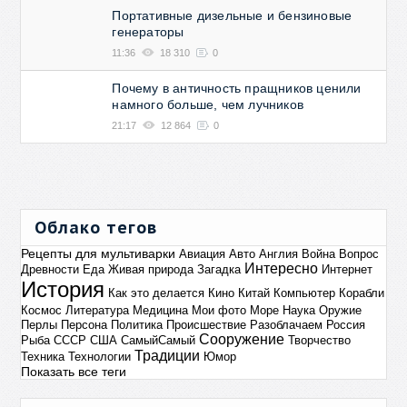
Портативные дизельные и бензиновые
генераторы
11:36
18 310
0
Почему в античность пращников ценили
намного больше, чем лучников
21:17
12 864
0
Облако тегов
Рецепты для мультиварки
Авиация
Авто
Англия
Война
Вопрос
Интересно
Древности
Еда
Живая природа
Загадка
Интернет
История
Как это делается
Кино
Китай
Компьютер
Корабли
Космос
Литература
Медицина
Мои фото
Море
Наука
Оружие
Перлы
Персона
Политика
Происшествие
Разоблачаем
Россия
Сооружение
Рыба
СССР
США
СамыйСамый
Творчество
Традиции
Техника
Технологии
Юмор
Показать все теги