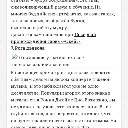
означает «мудра обсуждения». Это знак,
символизирующий разум и обучение. На
многих буддийских артефактах, как на старых,
так и на новых, изображён Будда,
выполняющий эту мудру.
Давайте я вам напомню про
16 версий
происхождения слова «-Окей»-
7. Рога дьявола
В настоящее время «рога дьявола» являются
обычным делом на любом концерте тяжёлой
музыки, и это наблюдается уже не одно
десятилетие. Популяризатором этого знака в
металле стал Ронни Джеймс Дио. Возможно, вы
не удивитесь, узнав, что этот жест пришёл из
глубины веков, и вы, вероятно, ожидаете, что
он будет так или иначе связан с сатанизмом. На
самом деле, ничего подобного. Это