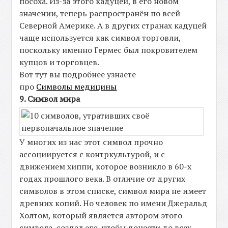
посоха. Из-за этого кадуцей, в его новом
значении, теперь распространён по всей
Северной Америке. А в других странах кадуцей
чаще используется как символ торговли,
поскольку именно Гермес был покровителем
купцов и торговцев.
Вот тут вы подробнее узнаете
про
Символы медицины
9. Символ мира
У многих из нас этот символ прочно
ассоциируется с контркультурой, и с
движением хиппи, которое возникло в 60-х
годах прошлого века. В отличие от других
символов в этом списке, символ мира не имеет
древних копий. Но человек по имени Джеральд
Холтом, который является автором этого
символа, создал его, чтобы донести до всех