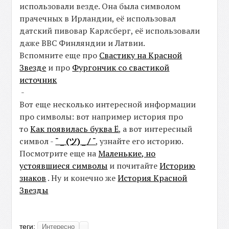
использовали везде. Она была символом
прачечных в Ирландии, её использовал
датский пивовар Карлсберг, её использовали
даже ВВС Финляндии и Латвии.
Вспомните еще про
Свастику на Красной
Звезде
и про
Фургончик со свастикой
источник
-
Вот еще несколько интересной информации
про символы: вот например история про
то
Как появилась буква Ё
, а вот интересный
символ -
¯ _ (ツ) _ / ¯
, узнайте его историю.
Посмотрите еще на
Маленькие, но
устоявшиеся символы
и почитайте
Историю
знаков
. Ну и конечно же
История Красной
Звезды
теги:
Интересно