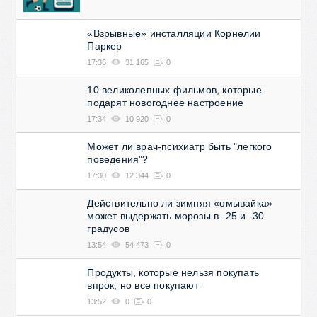
«Взрывные» инсталляции Корнелии
Паркер
17:36
31 165
0
10 великолепных фильмов, которые
подарят новогоднее настроение
17:34
10 920
0
Может ли врач-психиатр быть "легкого
поведения"?
17:30
12 344
0
Действительно ли зимняя «омывайка»
может выдержать морозы в -25 и -30
градусов
13:54
54 473
0
Продукты, которые нельзя покупать
впрок, но все покупают
13:52
0
0