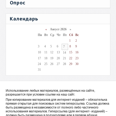
Опрос
Календарь
«
Август 2026 »
Пн
Вт
Ср
Чт
Пт
Сб
Вс
1
2
3
4
5
6
8
9
7
10
11
12
13
15
16
14
17
18
19
20
21
22
23
24
25
26
27
28
29
30
31
Использование любых материалов, размещённых на сайте,
разрешается при условии ссылки на наш сайт.
При копировании материалов для интернет-изданий – обязательна
прямая открытая для поисковых систем гиперссылка. Ссылка должна
быть размещена в независимости от полного либо частичного
использования материалов. Гиперссылка (для интернет- изданий) –
должна быть размещена в подзаголовке или в первом абзаце