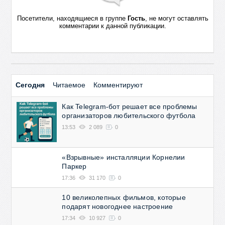
Посетители, находящиеся в группе
Гость
, не могут оставлять
комментарии к данной публикации.
Сегодня
Читаемое
Комментируют
Как Telegram-бот решает все проблемы
организаторов любительского футбола
13:53
2 089
0
«Взрывные» инсталляции Корнелии
Паркер
17:36
31 170
0
10 великолепных фильмов, которые
подарят новогоднее настроение
17:34
10 927
0