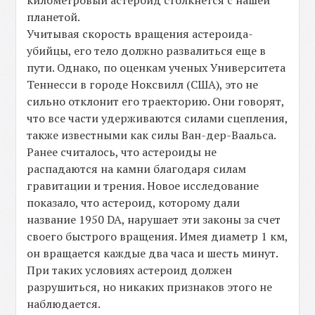
километровый астероид столкнется с нашей
планетой.
Учитывая скорость вращения астероида-
убийцы, его тело должно развалиться еще в
пути. Однако, по оценкам ученых Университета
Теннесси в городе Ноксвилл (США), это не
сильно отклонит его траекторию. Они говорят,
что все части удерживаются силами сцепления,
также известными как силы Ван-дер-Ваальса.
Ранее считалось, что астероиды не
распадаются на камни благодаря силам
гравитации и трения. Новое исследование
показало, что астероид, которому дали
название 1950 DA, нарушает эти законы за счет
своего быстрого вращения. Имея диаметр 1 км,
он вращается каждые два часа и шесть минут.
При таких условиях астероид должен
разрушиться, но никаких признаков этого не
наблюдается.