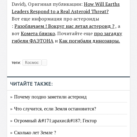
David), Оригинал публикации:
How Will Earths
Leaders Respond to a Real Asteroid Threat?
Вот еще информация про астероиды
:
Разоблачаем ! Вокруг нас летал астероид ?
, а
вот
Комета близко
. Почитайте еще
про загадку
гибели ФАЭТОНА
и
Как погибали динозавры.
теги:
Космос
ЧИТАЙТЕ ТАКЖЕ:
» Почему поздно заметили астероид
» Что случится, если Земля остановится?
» Огромный &#171;арахис&#187; Гектор
» Сколько лет Земле ?