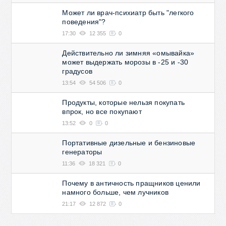
Может ли врач-психиатр быть "легкого
поведения"?
17:30
12 355
0
Действительно ли зимняя «омывайка»
может выдержать морозы в -25 и -30
градусов
13:54
54 506
0
Продукты, которые нельзя покупать
впрок, но все покупают
13:52
0
0
Портативные дизельные и бензиновые
генераторы
11:36
18 321
0
Почему в античность пращников ценили
намного больше, чем лучников
21:17
12 872
0