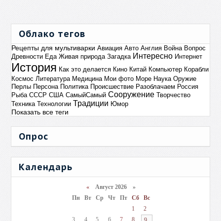
Облако тегов
Рецепты для мультиварки
Авиация
Авто
Англия
Война
Вопрос
Интересно
Древности
Еда
Живая природа
Загадка
Интернет
История
Как это делается
Кино
Китай
Компьютер
Корабли
Космос
Литература
Медицина
Мои фото
Море
Наука
Оружие
Перлы
Персона
Политика
Происшествие
Разоблачаем
Россия
Сооружение
Рыба
СССР
США
СамыйСамый
Творчество
Традиции
Техника
Технологии
Юмор
Показать все теги
Опрос
Календарь
«
Август 2026 »
Пн
Вт
Ср
Чт
Пт
Сб
Вс
1
2
3
4
5
6
7
8
9