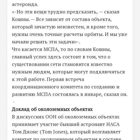
астероида.
«-Но эти вещи трудно предсказать, — сказал
Кошны. — Все зависит от состава объекта,
который зачастую неизвестен, и кроме того,
нужны очень точные расчеты орбиты. И мы уже
начали решать эти задачи»-.
Что касается МСПА, то по словам Кошны,
главный успех здесь состоит в том, что о
существовании сети становится известно
нужным людям, которые могут подключиться
к этой работе. Первая встреча
координационного комитета по созданию и
развитию МСПА состоялась в январе, сказал он.
-
Доклад об околоземных объектах
В дискуссиях ООН об околоземных объектах
принимает участие бывший астронавт НАСА
Том Джонс (Tom Jones), который возглавляет
комитет по околоземным объектам в составе