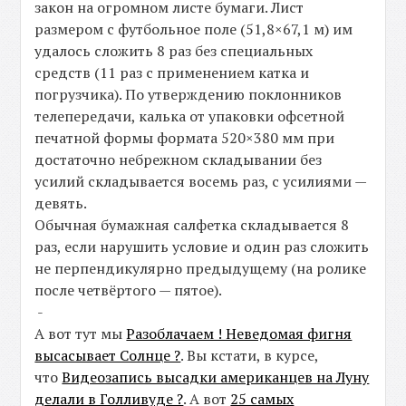
закон на огромном листе бумаги. Лист
размером с футбольное поле (51,8×67,1 м) им
удалось сложить 8 раз без специальных
средств (11 раз с применением катка и
погрузчика). По утверждению поклонников
телепередачи, калька от упаковки офсетной
печатной формы формата 520×380 мм при
достаточно небрежном складывании без
усилий складывается восемь раз, с усилиями —
девять.
Обычная бумажная салфетка складывается 8
раз, если нарушить условие и один раз сложить
не перпендикулярно предыдущему (на ролике
после четвёртого — пятое).
-
А вот тут мы
Разоблачаем ! Неведомая фигня
высасывает Солнце ?
. Вы кстати, в курсе,
что
Видеозапись высадки американцев на Луну
делали в Голливуде ?
. А вот
25 самых