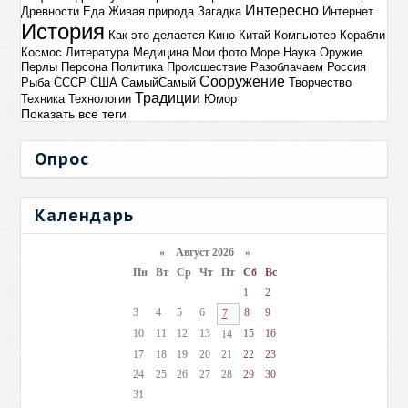
Интересно
Древности
Еда
Живая природа
Загадка
Интернет
История
Как это делается
Кино
Китай
Компьютер
Корабли
Космос
Литература
Медицина
Мои фото
Море
Наука
Оружие
Перлы
Персона
Политика
Происшествие
Разоблачаем
Россия
Сооружение
Рыба
СССР
США
СамыйСамый
Творчество
Традиции
Техника
Технологии
Юмор
Показать все теги
Опрос
Календарь
«
Август 2026 »
Пн
Вт
Ср
Чт
Пт
Сб
Вс
1
2
3
4
5
6
8
9
7
10
11
12
13
15
16
14
17
18
19
20
21
22
23
24
25
26
27
28
29
30
31