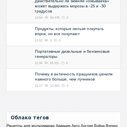
Действительно ли зимняя «омывайка»
может выдержать морозы в -25 и -30
градусов
13:54
54 476
0
Продукты, которые нельзя покупать
впрок, но все покупают
13:52
0
0
Портативные дизельные и бензиновые
генераторы
11:36
18 311
0
Почему в античность пращников ценили
намного больше, чем лучников
21:17
12 864
0
Облако тегов
Рецепты для мультиварки
Авиация
Авто
Англия
Война
Вопрос