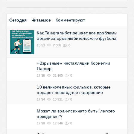
Сегодня
Читаемое
Комментируют
Как Telegram-бот решает все проблемы
организаторов любительского футбола
13:53
2 080
0
«Взрывные» инсталляции Корнелии
Паркер
17:36
31 165
0
10 великолепных фильмов, которые
подарят новогоднее настроение
17:34
10 921
0
Может ли врач-психиатр быть "легкого
поведения"?
17:30
12 346
0