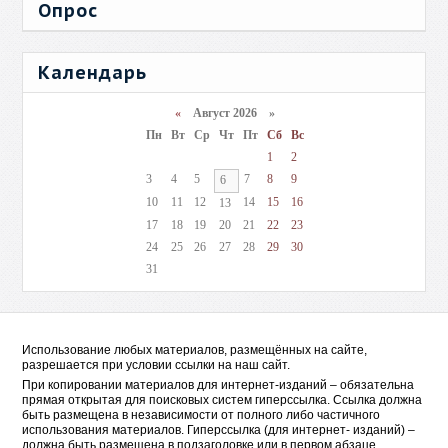
Опрос
Календарь
«
Август 2026 »
Пн
Вт
Ср
Чт
Пт
Сб
Вс
1
2
3
4
5
7
8
9
6
10
11
12
14
15
16
13
17
18
19
20
21
22
23
24
25
26
27
28
29
30
31
Использование любых материалов, размещённых на сайте,
разрешается при условии ссылки на наш сайт.
При копировании материалов для интернет-изданий – обязательна
прямая открытая для поисковых систем гиперссылка. Ссылка должна
быть размещена в независимости от полного либо частичного
использования материалов. Гиперссылка (для интернет- изданий) –
должна быть размещена в подзаголовке или в первом абзаце