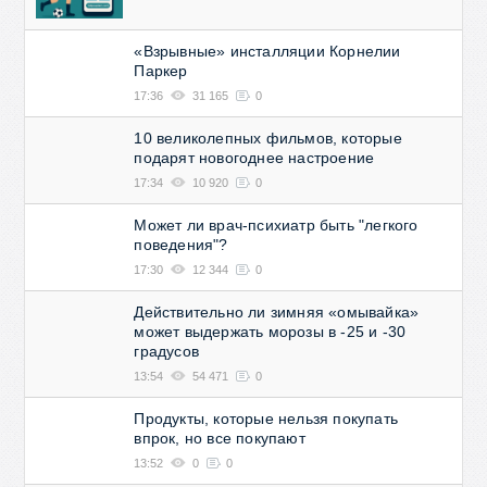
«Взрывные» инсталляции Корнелии
Паркер
17:36
31 165
0
10 великолепных фильмов, которые
подарят новогоднее настроение
17:34
10 920
0
Может ли врач-психиатр быть "легкого
поведения"?
17:30
12 344
0
Действительно ли зимняя «омывайка»
может выдержать морозы в -25 и -30
градусов
13:54
54 471
0
Продукты, которые нельзя покупать
впрок, но все покупают
13:52
0
0