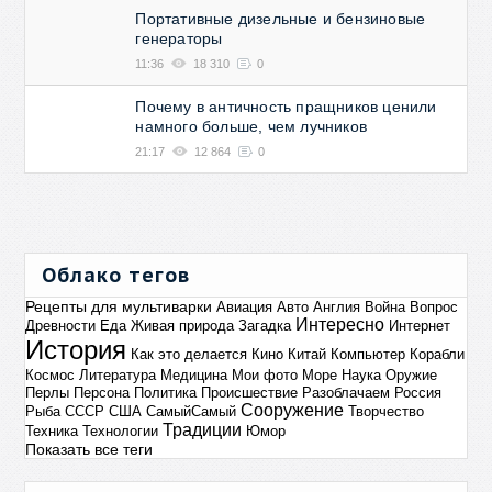
Портативные дизельные и бензиновые
генераторы
11:36
18 310
0
Почему в античность пращников ценили
намного больше, чем лучников
21:17
12 864
0
Облако тегов
Рецепты для мультиварки
Авиация
Авто
Англия
Война
Вопрос
Интересно
Древности
Еда
Живая природа
Загадка
Интернет
История
Как это делается
Кино
Китай
Компьютер
Корабли
Космос
Литература
Медицина
Мои фото
Море
Наука
Оружие
Перлы
Персона
Политика
Происшествие
Разоблачаем
Россия
Сооружение
Рыба
СССР
США
СамыйСамый
Творчество
Традиции
Техника
Технологии
Юмор
Показать все теги