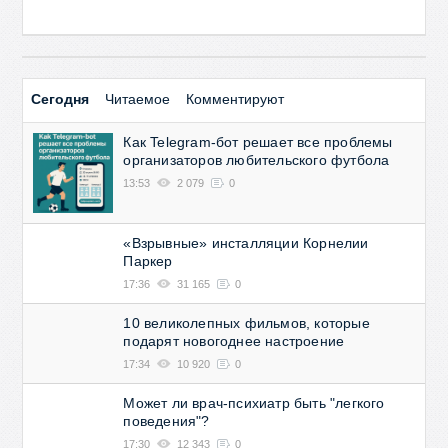
Сегодня
Читаемое
Комментируют
Как Telegram-бот решает все проблемы
организаторов любительского футбола
13:53
2 079
0
«Взрывные» инсталляции Корнелии
Паркер
17:36
31 165
0
10 великолепных фильмов, которые
подарят новогоднее настроение
17:34
10 920
0
Может ли врач-психиатр быть "легкого
поведения"?
17:30
12 343
0