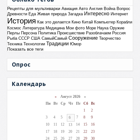
Рецепты для мультиварки
Авиация
Авто
Англия
Война
Вопрос
Интересно
Древности
Еда
Живая природа
Загадка
Интернет
История
Как это делается
Кино
Китай
Компьютер
Корабли
Космос
Литература
Медицина
Мои фото
Море
Наука
Оружие
Перлы
Персона
Политика
Происшествие
Разоблачаем
Россия
Сооружение
Рыба
СССР
США
СамыйСамый
Творчество
Традиции
Техника
Технологии
Юмор
Показать все теги
Опрос
Календарь
«
Август 2026 »
Пн
Вт
Ср
Чт
Пт
Сб
Вс
1
2
3
4
5
7
8
9
6
10
11
12
14
15
16
13
17
18
19
20
21
22
23
24
25
26
27
28
29
30