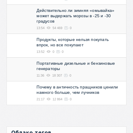
Действительно ли зимняя «омывайка»
может выдержать морозы в -25 и -30
градусов
13:54
54 469
0
Продукты, которые нельзя покупать
впрок, но все покупают
13:52
0
0
Портативные дизельные и бензиновые
генераторы
11:36
18 307
0
Почему в античность пращников ценили
намного больше, чем лучников
21:17
12 864
0
Облако тегов