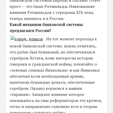
банковской системой Европы и Англии? Ответ
прост — это были Ротшильды. Навязывание
влияния Ротшильдов с середины XIX века,
теперь началось и в России.
Какой механизм банковской системы
предлагался России?
На тот момент перехода к
новой банковской системе, нужно отметить,
что рубль был бумажный, но обеспечивался
серебром. Кстати, кому интересна история
Америки и гражданской войны, почитайте о
«зеленых спинках Линкольна» и как Линкольн
обеспечил всем необходимым армию,
напечатав бумажные деньги, обеспеченные
серебром. Однако вернемся к нашим
«баранам». Западное влияние которое
оказывалось на умы реформаторов тех времен,
четко и направленно склоняло всех к теории
внедрения «золотого рубля».