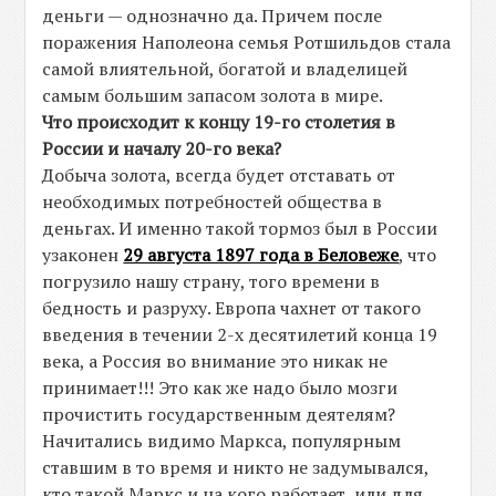
деньги — однозначно да. Причем после
поражения Наполеона семья Ротшильдов стала
самой влиятельной, богатой и владелицей
самым большим запасом золота в мире.
Что происходит к концу 19-го столетия в
России и началу 20-го века?
Добыча золота, всегда будет отставать от
необходимых потребностей общества в
деньгах. И именно такой тормоз был в России
узаконен
29 августа 1897 года в Беловеже
, что
погрузило нашу страну, того времени в
бедность и разруху. Европа чахнет от такого
введения в течении 2-х десятилетий конца 19
века, а Россия во внимание это никак не
принимает!!! Это как же надо было мозги
прочистить государственным деятелям?
Начитались видимо Маркса, популярным
ставшим в то время и никто не задумывался,
кто такой Маркс и на кого работает, или для