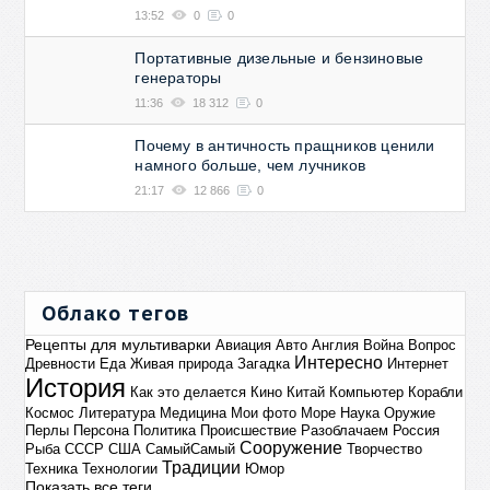
13:52
0
0
Портативные дизельные и бензиновые
генераторы
11:36
18 312
0
Почему в античность пращников ценили
намного больше, чем лучников
21:17
12 866
0
Облако тегов
Рецепты для мультиварки
Авиация
Авто
Англия
Война
Вопрос
Интересно
Древности
Еда
Живая природа
Загадка
Интернет
История
Как это делается
Кино
Китай
Компьютер
Корабли
Космос
Литература
Медицина
Мои фото
Море
Наука
Оружие
Перлы
Персона
Политика
Происшествие
Разоблачаем
Россия
Сооружение
Рыба
СССР
США
СамыйСамый
Творчество
Традиции
Техника
Технологии
Юмор
Показать все теги