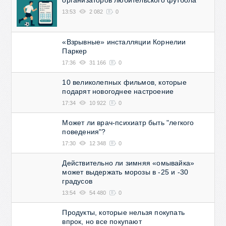
организаторов любительского футбола
13:53
2 082
0
«Взрывные» инсталляции Корнелии
Паркер
17:36
31 166
0
10 великолепных фильмов, которые
подарят новогоднее настроение
17:34
10 922
0
Может ли врач-психиатр быть "легкого
поведения"?
17:30
12 348
0
Действительно ли зимняя «омывайка»
может выдержать морозы в -25 и -30
градусов
13:54
54 480
0
Продукты, которые нельзя покупать
впрок, но все покупают