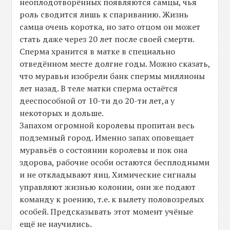
неоплодотворённых появляются самцы, чья
роль сводится лишь к спариванию. Жизнь
самца очень коротка, но зато отцом он может
стать даже через 20 лет после своей смерти.
Сперма хранится в матке в специально
отведённом месте долгие годы. Можно сказать,
что муравьи изобрели банк спермы миллионы
лет назад. В теле матки сперма остаётся
дееспособной от 10-ти до 20-ти лет,а у
некоторых и дольше.
Запахом огромной королевы пропитан весь
подземный город. Именно запах оповещает
муравьёв о состоянии королевы и пок она
здорова, рабочие особи остаются бесплодными
и не откладывают яиц. Химические сигналы
управляют жизнью колонии, они же подают
команду к роению, т.е. к вылету половозрелых
особей. Предсказывать этот момент учёные
ещё не научились.