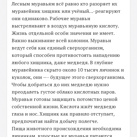
Лесным муравьям всё равно кто разоряет их
муравейник хищник или учёный…-реагируют
они одинаково. Рабочие муравьи
выстреливают в воздух муравьиную кислоту.
Жизнь отдельной особи значения не имеет.
Важно выживание всей колонии. Муравьи
ведут себя как единый сверхорганизм,
который способен противостоять нападению
любого хищника, даже медведя. В глубине
муравейника скрыто около 10 тысяч личинок и
куколок, они —- будущее этого сверхорганизма.
Чтобы добраться до них медведю нужно
преодалеть густое облако кислотных паров.
Муравьи готовы защищать потомство ценой
собственной жизни. Кислота жжёт медведю
глаза и нос. Хищник как правило отступает,
предпочитая найти добычу полегче.
Пища животного происхождения необходима
личинкам, взрослые же муравьи питаются