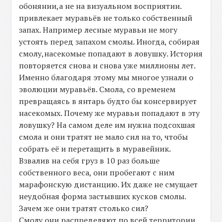
обонянии,а не на визуальном восприятии.
привлекает муравьёв не только собственный
запах. Например лесные муравьи не могу
устоять перед запахом смолы. Иногда, собирая
смолу,насекомые попадают в ловушку. История
повторяется снова и снова уже миллионы лет.
Именно благодаря этому мы многое узнали о
эволюции муравьёв. Смола, со временем
превращаясь в янтарь будто бы консервирует
насекомых. Почему же муравьи попадают в эту
ловушку? На самом деле им нужна подсохшая
смола и они тратят не мало сил на то, чтобы
собрать её и перетащить в муравейник.
Взвалив на себя груз в 10 раз больше
собственного веса, они пробегают с ним
марафонскую дистанцию. Их даже не смущает
неудобная форма застывших кусков смолы.
Зачем же они тратят столько сил?
Смолу они распределяют по всей территории