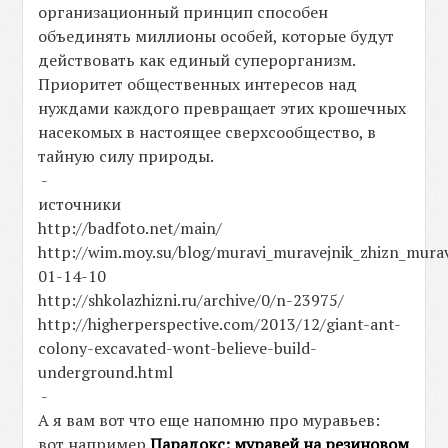
организационный принцип способен
объединять миллионы особей, которые будут
действовать как единый суперорганизм.
Приоритет общественных интересов над
нуждами каждого превращает этих крошечных
насекомых в настоящее сверхсообщество, в
тайную силу природы.
-
источники
http://badfoto.net/main/
http://wim.moy.su/blog/muravi_muravejnik_zhizn_mura
01-14-10
http://shkolazhizni.ru/archive/0/n-23975/
http://higherperspective.com/2013/12/giant-ant-
colony-excavated-wont-believe-build-
underground.html
-
А я вам вот что еще напомню про муравьев:
вот например
Парадокс: муравей на резиновом