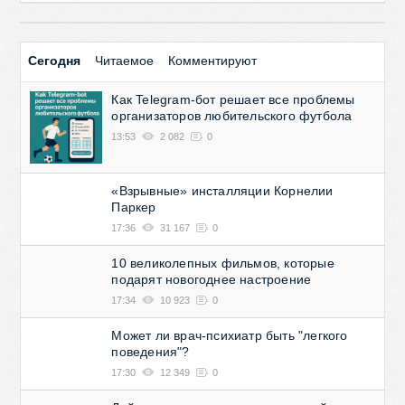
Сегодня
Читаемое
Комментируют
Как Telegram-бот решает все проблемы
организаторов любительского футбола
13:53
2 082
0
«Взрывные» инсталляции Корнелии
Паркер
17:36
31 167
0
10 великолепных фильмов, которые
подарят новогоднее настроение
17:34
10 923
0
Может ли врач-психиатр быть "легкого
поведения"?
17:30
12 349
0