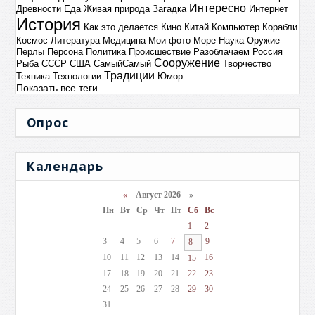
Интересно
Древности
Еда
Живая природа
Загадка
Интернет
История
Как это делается
Кино
Китай
Компьютер
Корабли
Космос
Литература
Медицина
Мои фото
Море
Наука
Оружие
Перлы
Персона
Политика
Происшествие
Разоблачаем
Россия
Сооружение
Рыба
СССР
США
СамыйСамый
Творчество
Традиции
Техника
Технологии
Юмор
Показать все теги
Опрос
Календарь
«
Август 2026 »
Пн
Вт
Ср
Чт
Пт
Сб
Вс
1
2
3
4
5
6
7
9
8
10
11
12
13
14
16
15
17
18
19
20
21
22
23
24
25
26
27
28
29
30
31