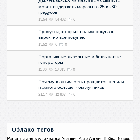
Действительно ли зимняя «омывайка»
может выдержать морозы в -25 и -30
градусов
13:54
54 482
0
Продукты, которые нельзя покупать
впрок, но все покупают
13:52
0
0
Портативные дизельные и бензиновые
генераторы
11:36
18 313
0
Почему в античность пращников ценили
намного больше, чем лучников
21:17
12 867
0
Облако тегов
Рецепты для мультиварки
Авиация
Авто
Англия
Война
Вопрос