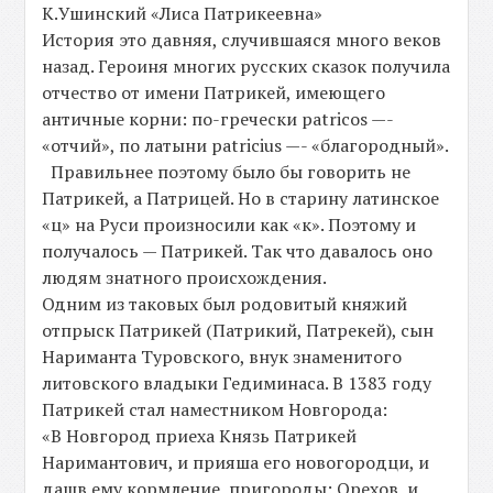
К.Ушинский «Лиса Патрикеевна»
История это давняя, случившаяся много веков
назад. Героиня многих русских сказок получила
отчество от имени Патрикей, имеющего
античные корни: по-гречески patricos —-
«отчий», по латыни patricius —- «благородный».
Правильнее поэтому было бы говорить не
Патрикей, а Патрицей. Но в старину латинское
«ц» на Руси произносили как «к». Поэтому и
получалось — Патрикей. Так что давалось оно
людям знатного происхождения.
Одним из таковых был родовитый княжий
отпрыск Патрикей (Патрикий, Патрекей), сын
Нариманта Туровского, внук знаменитого
литовского владыки Гедиминаса. В 1383 году
Патрикей стал наместником Новгорода:
«В Новгород приеха Князь Патрикей
Наримантович, и прияша его новогородци, и
дашв ему кормление, пригороды: Орехов, и