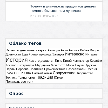
Почему в античность пращников ценили
намного больше, чем лучников
21:17
12 864
0
Облако тегов
Рецепты для мультиварки
Авиация
Авто
Англия
Война
Вопрос
Интересно
Древности
Еда
Живая природа
Загадка
Интернет
История
Как это делается
Кино
Китай
Компьютер
Корабли
Космос
Литература
Медицина
Мои фото
Море
Наука
Оружие
Перлы
Персона
Политика
Происшествие
Разоблачаем
Россия
Сооружение
Рыба
СССР
США
СамыйСамый
Творчество
Традиции
Техника
Технологии
Юмор
Показать все теги
Опрос