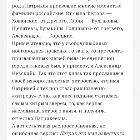
рода Патрикея произошли многие именитые
фамилии российские. От сына Фёдора —-
Хованские- от другого, Юрия —- Булгаковы,
Щенятевы, Куракины, Голицыны- от третьего,
Александра —- Корецкие.
Примечательно, что у свободолюбивых
новгородцев практика то звать, то прогонять
приглашённых князей была не единичной
(среди таковых был, к примеру, и Александр
Невский). Так что этот князь так прославился
своей изворотливостью, хитростью, что имя
Патрикей с тех пор стало равнозначно
«хитрецу». А так как лиса издавна считалась
самым хитрым зверем, то, как верная
наследница хитрого князя, и получила
отчество Патрикеевна.
А вот есть такая распространенная, но
ошибочная версия:
Патрик это имя известного