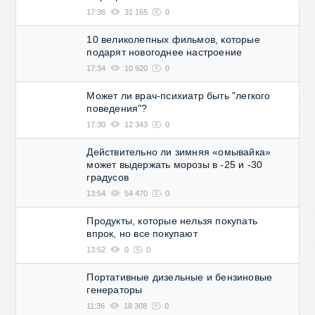
17:36
31 165
0
10 великолепных фильмов, которые
подарят новогоднее настроение
17:34
10 920
0
Может ли врач-психиатр быть "легкого
поведения"?
17:30
12 343
0
Действительно ли зимняя «омывайка»
может выдержать морозы в -25 и -30
градусов
13:54
54 470
0
Продукты, которые нельзя покупать
впрок, но все покупают
13:52
0
0
Портативные дизельные и бензиновые
генераторы
11:36
18 308
0