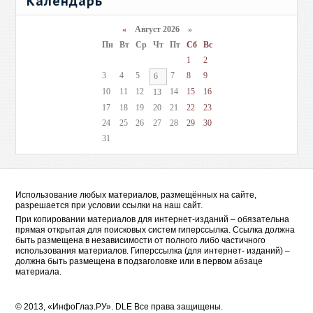
Календарь
«
Август 2026 »
Пн
Вт
Ср
Чт
Пт
Сб
Вс
1
2
3
4
5
7
8
9
6
10
11
12
14
15
16
13
17
18
19
20
21
22
23
24
25
26
27
28
29
30
31
Использование любых материалов, размещённых на сайте,
разрешается при условии ссылки на наш сайт.
При копировании материалов для интернет-изданий – обязательна
прямая открытая для поисковых систем гиперссылка. Ссылка должна
быть размещена в независимости от полного либо частичного
использования материалов. Гиперссылка (для интернет- изданий) –
должна быть размещена в подзаголовке или в первом абзаце
материала.
© 2013, «ИнфоГлаз.РУ».
DLE
Все права защищены.