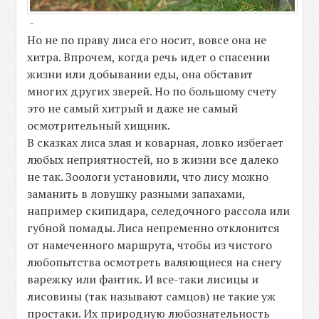
-
Но не по праву лиса его носит, вовсе она не
хитра. Впрочем, когда речь идет о спасении
жизни или добывании еды, она обставит
многих других зверей. Но по большому счету
это не самый хитрый и даже не самый
осмотрительный хищник.
В сказках лиса злая и коварная, ловко избегает
любых неприятностей, но в жизни все далеко
не так. Зоологи установили, что лису можно
заманить в ловушку разными запахами,
например скипидара, селедочного рассола или
губной помады. Лиса непременно отклонится
от намеченного маршрута, чтобы из чистого
любопытства осмотреть валяющиеся на снегу
варежку или фантик. И все-таки лисицы и
лисовины (так называют самцов) не такие уж
простаки. Их природную любознательность