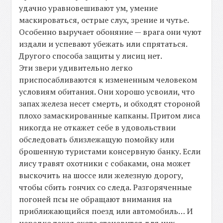
удачно уравновешивают ум, умение
маскироваться, острые слух, зрение и чутье.
Особенно выручает обоняние — врага они чуют
издали и успевают убежать или спрятаться.
Другого способа защиты у лисиц нет.
Эти звери удивительно легко
приспосабливаются к измененным человеком
условиям обитания. Они хорошо усвоили, что
запах железа несет смерть, и обходят стороной
плохо замаскированные капканы. Притом лиса
никогда не откажет себе в удовольствии
обследовать близлежащую помойку или
брошенную туристами консервную банку. Если
лису травят охотники с собаками, она может
выскочить на шоссе или железную дорогу,
чтобы сбить гончих со следа. Разгоряченные
погоней псы не обращают внимания на
приближающийся поезд или автомобиль… И
нередко такая охота становится для них