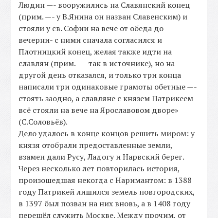
Людин —- вооружились на Славянский конец
(прим. —- у В.Янина он назван Славенским) и
стояли у св. Софии на вече от обеда до
вечерни- с ними сначала согласился и
Плотницкий конец, желая также идти на
славлян (прим. —- так в источнике), но на
другой день отказался, и только три конца
написали три одинаковые грамоты обетные —-
стоять заодно, а славляне с князем Патрикеем
всё стояли на вече на Ярославовом дворе»
(С.Соловьёв).
Дело удалось в конце концов решить миром: у
князя отобрали предоставленные земли,
взамен дали Русу, Ладогу и Нарвский берег.
Через несколько лет повторилась история,
произошедшая некогда с Наримантом: в 1388
году Патрикей лишился земель новгородских,
в 1397 был позван на них вновь, а в 1408 году
перешёл служить Москве. Между прочим, от