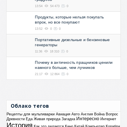
13:54
54 473
0
Продукты, которые нельзя покупать
впрок, но все покупают
13:52
0
0
Портативные дизельные и бензиновые
генераторы
11:36
18 310
0
Почему в античность пращников ценили
намного больше, чем лучников
21:17
12 864
0
Облако тегов
Рецепты для мультиварки
Авиация
Авто
Англия
Война
Вопрос
Интересно
Древности
Еда
Живая природа
Загадка
Интернет
История
Как это делается
Кино
Китай
Компьютер
Корабли