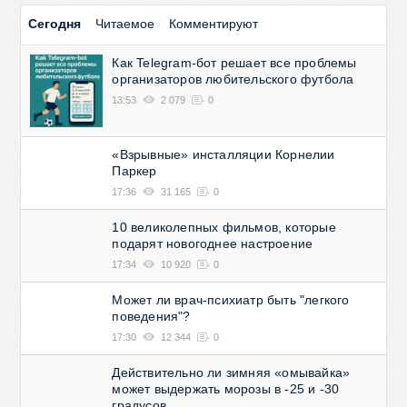
Сегодня
Читаемое
Комментируют
Как Telegram-бот решает все проблемы
организаторов любительского футбола
13:53
2 079
0
«Взрывные» инсталляции Корнелии
Паркер
17:36
31 165
0
10 великолепных фильмов, которые
подарят новогоднее настроение
17:34
10 920
0
Может ли врач-психиатр быть "легкого
поведения"?
17:30
12 344
0
Действительно ли зимняя «омывайка»
может выдержать морозы в -25 и -30
градусов