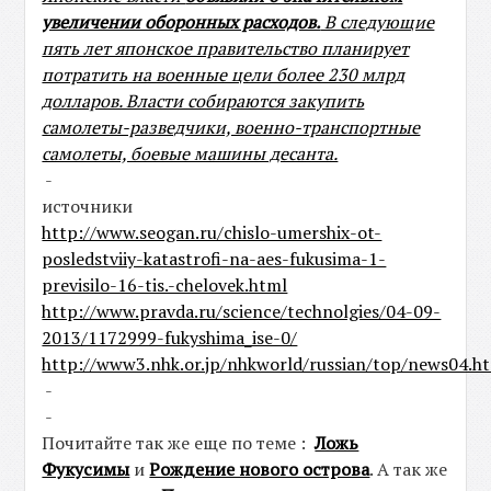
увеличении оборонных расходов.
В следующие
пять лет японское правительство планирует
потратить на военные цели более 230 млрд
долларов. Власти собираются закупить
самолеты-разведчики, военно-транспортные
самолеты, боевые машины десанта.
-
источники
http://www.seogan.ru/chislo-umershix-ot-
posledstviiy-katastrofi-na-aes-fukusima-1-
previsilo-16-tis.-chelovek.html
http://www.pravda.ru/science/technolgies/04-09-
2013/1172999-fukyshima_ise-0/
http://www3.nhk.or.jp/nhkworld/russian/top/news04.h
-
-
Почитайте так же еще по теме :
Ложь
Фукусимы
и
Рождение нового острова
. А так же