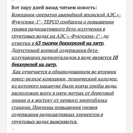
-
Вот пару дней назад читаем новость:
Компания-оператор аварийной японской АЭС «-
Фукусима-1″- TEPCO сообщила о повышении
уровня радиоактивного бета-излучения в
грунтовых водах на АЭС «-Фукусима-1″- до
отметки в
63 тысячи беккерелей на литр
.
Допустимой нормой содержания бета-
излучающих радионуклидов в воде является
10
беккерелей на литр.
Как отмечается в обнародованном во вторник
пресс-релизе компании, технический колодец,
из которого накануне были взяты пробы воды,
расположен всего в пяти метрах от береговой
линии и к востоку от первого энергоблока
станции. Причины повышения уровня
содержания радиоактивных элементов в
грунтовых водах выясняются.
-