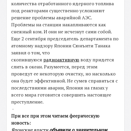
количества отработанного ядерного топлива
под реакторами существенно усложняют
решение проблемы аварийной АЭС.
Проблемы на станции накапливаются как
снежный ком. И они не исчезнут сами собой.
Еще 2 сентября председатель департамента по
атомному надзору Японии Сюнъити Танака
заявил о том, что
скопившуюся
радиоактивную
воду придется
слить в океан. Разумеется, перед этим
проведут ее некоторую очистку, но насколько
она будет эффективной. Не сумев справиться с
последствиями аварии, Япония на глазах у
всего мира готовится совершить настоящее
преступление.
-
При все при этом читаем феерическую
новость:
Японские власти
объявили о значительном