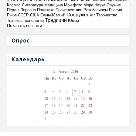
Космос
Литература
Медицина
Мои фото
Море
Наука
Оружие
Перлы
Персона
Политика
Происшествие
Разоблачаем
Россия
Сооружение
Рыба
СССР
США
СамыйСамый
Творчество
Традиции
Техника
Технологии
Юмор
Показать все теги
Опрос
Календарь
«
Август 2026 »
Пн
Вт
Ср
Чт
Пт
Сб
Вс
1
2
3
4
5
6
8
9
7
10
11
12
13
15
16
14
17
18
19
20
21
22
23
24
25
26
27
28
29
30
31