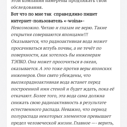
этой компании намерены продолжать свои
обследования.
Вот что по мне так справедливо пишет
интернет-пользователь «-woina»-
Невозможно. Читаю и глазам не верю. Такие
открытия совершаются японцами!!!
Оказывается, что радиоактивная вода может
просачиваться вглубь почвы, а не течёт по
поверхности, как хотелось бы инженерам
ТЭПКО. Она может просочиться в океан,
оказывается. А это тоже против веры японских
инженеров. Они свято убеждены, что
высокорадиоактивная вода встанет перед
построенной ими стеной и будет ждать, пока её
откачают. Более того, эта вода сама должна
снижать свою радиоактивность в результате
естественного распада. Неважно, что период
полураспада некоторых элементов превышает
предел человеческой жизни. Главное —- верить,