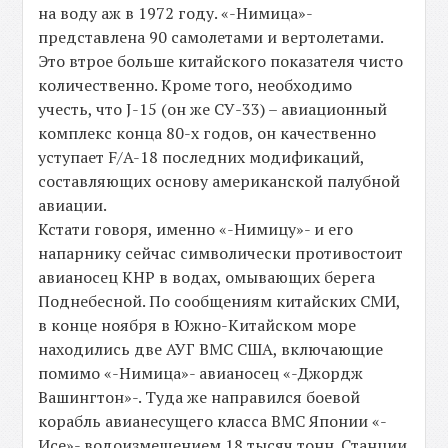
на воду аж в 1972 году. «-Нимица»-
представлена 90 самолетами и вертолетами.
Это втрое больше китайского показателя чисто
количественно. Кроме того, необходимо
учесть, что J-15 (он же СУ-33) – авиационный
комплекс конца 80-х годов, он качественно
уступает F/A-18 последних модификаций,
составляющих основу американской палубной
авиации.
Кстати говоря, именно «-Нимицу»- и его
напарнику сейчас символически противостоит
авианосец КНР в водах, омывающих берега
Поднебесной. По сообщениям китайских СМИ,
в конце ноября в Южно-Китайском море
находились две АУГ ВМС США, включающие
помимо «-Нимица»- авианосец «-Джордж
Вашингтон»-. Туда же направился боевой
корабль авианесущего класса ВМС Японии «-
Исе»- водоизмещением 18 тысяч тонн. Станции