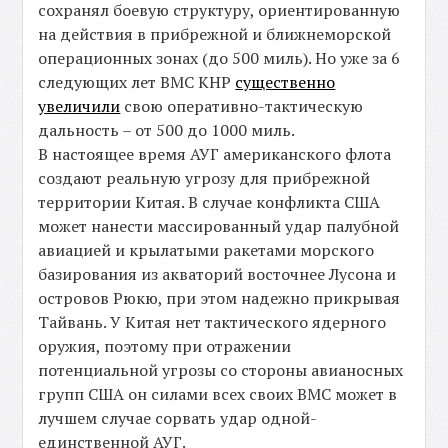
сохранял боевую структуру, ориентированную
на действия в прибрежной и ближнеморской
операционных зонах (до 500 миль). Но уже за 6
следующих лет ВМС КНР
существенно
увеличили
свою оперативно-тактическую
дальность – от 500 до 1000 миль.
В настоящее время АУГ американского флота
создают реальную угрозу для прибрежной
территории Китая. В случае конфликта США
может нанести массированный удар палубной
авиацией и крылатыми ракетами морского
базирования из акваторий восточнее Лусона и
островов Рюкю, при этом надежно прикрывая
Тайвань. У Китая нет тактического ядерного
оружия, поэтому при отражении
потенциальной угрозы со стороны авианосных
групп США он силами всех своих ВМС может в
лучшем случае сорвать удар одной-
единственной АУГ.