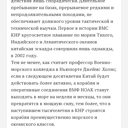
действия лишь спорадически. Длительное
пребывание на базах, прерываемое редкими и
непродолжительными походами, не
обеспечивает должного уровня тактической и
технической выучки. Первое в истории ВМС
КНР кругосветное плавание по морям Тихого,
Индийского и Атлантического океанов
китайская эскадра совершила лишь однажды,
в 2002 году.
Тем не менее, как считает профессор Военно-
морского колледжа в Ньюпорте Джеймс
Холмс
,
если в следующем десятилетии Китай будет
действовать более активно, а корабли и
оперативные соединения ВМФ НОАК станут
выходить в море на недели и месяцы, то они
превратятся в мощную силу, тем более, что в
наступившем тысячелетии в КНР строятся
корабли преимущественно морского и
океанского классов.