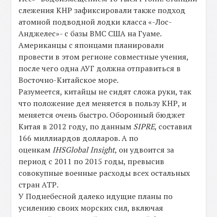
слежения КНР зафиксировали также подход
атомной подводной лодки класса «-Лос-
Анджелес»- с базы ВМС США на Гуаме.
Американцы с японцами планировали
провести в этом регионе совместные учения,
после чего одна АУГ должна отправиться в
Восточно-Китайское море.
Разумеется, китайцы не сидят сложа руки, так
что положение дел меняется в пользу КНР, и
меняется очень быстро. Оборонный бюджет
Китая в 2012 году, по данным
SIPRE
, составил
166 миллиардов долларов. А по
оценкам
IHS
Global
Insight
, он удвоится за
период с 2011 по 2015 годы, превысив
совокупные военные расходы всех остальных
стран АТР.
У Поднебесной далеко идущие планы по
усилению своих морских сил, включая