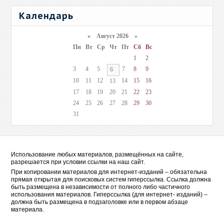
Календарь
«
Август 2026 »
Пн
Вт
Ср
Чт
Пт
Сб
Вс
1
2
3
4
5
7
8
9
6
10
11
12
14
15
16
13
17
18
19
20
21
22
23
24
25
26
27
28
29
30
31
Использование любых материалов, размещённых на сайте,
разрешается при условии ссылки на наш сайт.
При копировании материалов для интернет-изданий – обязательна
прямая открытая для поисковых систем гиперссылка. Ссылка должна
быть размещена в независимости от полного либо частичного
использования материалов. Гиперссылка (для интернет- изданий) –
должна быть размещена в подзаголовке или в первом абзаце
материала.