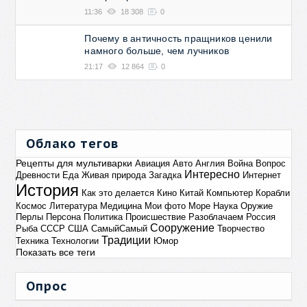
11:36
18 308
0
Почему в античность пращников ценили
намного больше, чем лучников
21:17
12 864
0
Облако тегов
Рецепты для мультиварки
Авиация
Авто
Англия
Война
Вопрос
Интересно
Древности
Еда
Живая природа
Загадка
Интернет
История
Как это делается
Кино
Китай
Компьютер
Корабли
Космос
Литература
Медицина
Мои фото
Море
Наука
Оружие
Перлы
Персона
Политика
Происшествие
Разоблачаем
Россия
Сооружение
Рыба
СССР
США
СамыйСамый
Творчество
Традиции
Техника
Технологии
Юмор
Показать все теги
Опрос