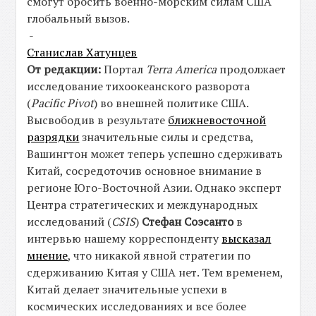
смогут бросить военно-морским силам США
глобальный вызов.
-
Станислав Хатунцев
От редакции:
Портал
Terra
America
продолжает
исследование тихоокеанского разворота
(
Pacific
Pivot
) во внешней политике США.
Высвободив в результате
ближневосточной
разрядки
значительные силы и средства,
Вашингтон может теперь успешно сдерживать
Китай, сосредоточив основное внимание в
регионе Юго-Восточной Азии. Однако эксперт
Центра стратегических и международных
исследований (
CSIS
)
Стефан Соэсанто
в
интервью нашему корреспонденту
высказал
мнение
, что никакой явной стратегии по
сдерживанию Китая у США нет. Тем временем,
Китай делает значительные успехи в
космических исследованиях и все более