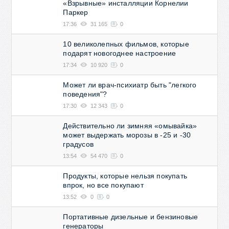
«Взрывные» инсталляции Корнелии
Паркер
17:36
31 165
0
10 великолепных фильмов, которые
подарят новогоднее настроение
17:34
10 920
0
Может ли врач-психиатр быть "легкого
поведения"?
17:30
12 343
0
Действительно ли зимняя «омывайка»
может выдержать морозы в -25 и -30
градусов
13:54
54 470
0
Продукты, которые нельзя покупать
впрок, но все покупают
13:52
0
0
Портативные дизельные и бензиновые
генераторы