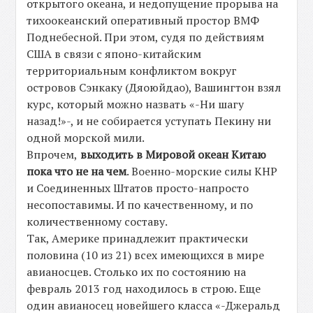
открытого океана, и недопущение прорыва на
тихоокеанский оперативный простор ВМФ
Поднебесной. При этом, судя по действиям
США в связи с японо-китайским
территориальным конфликтом вокруг
островов Сэнкаку (Дяоюйдао), Вашингтон взял
курс, который можно назвать «-Ни шагу
назад!»-, и не собирается уступать Пекину ни
одной морской мили.
Впрочем,
выходить в Мировой океан Китаю
пока что не на чем
. Военно-морские силы КНР
и Соединенных Штатов просто-напросто
несопоставимы. И по качественному, и по
количественному составу.
Так, Америке принадлежит практически
половина (10 из 21) всех имеющихся в мире
авианосцев. Столько их по состоянию на
февраль 2013 год находилось в строю. Еще
один авианосец новейшего класса «-Джеральд