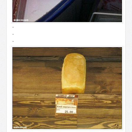
-
-
-