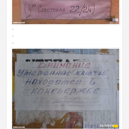
-
-
-