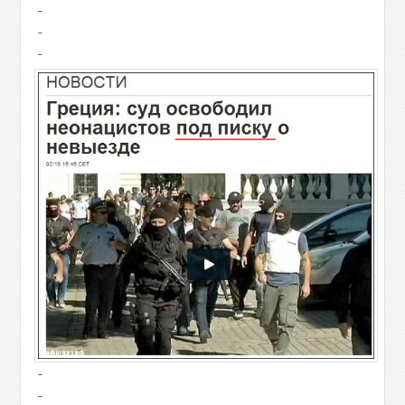
-
-
-
-
-