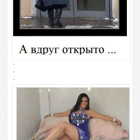
-
-
-