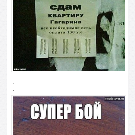
-
-
-