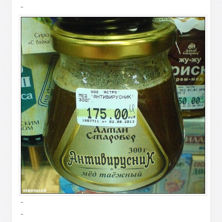
-
-
-