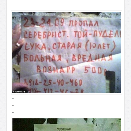
-
-
-
-