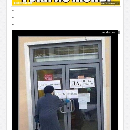
-
-
-