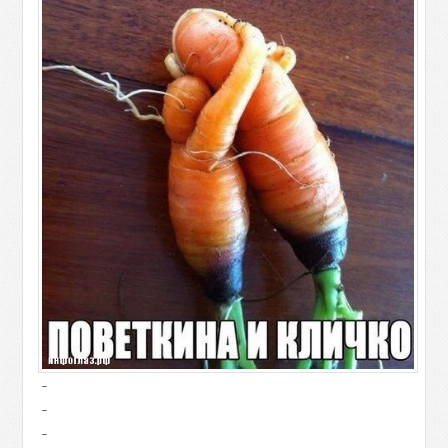
-
-
-