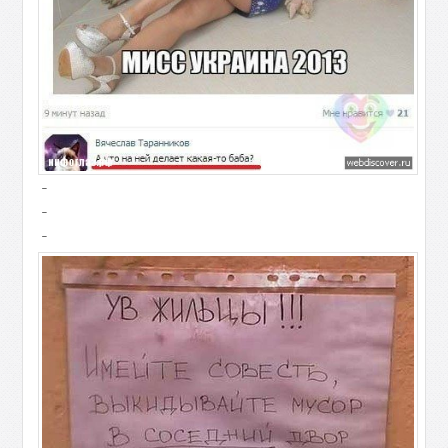
-
-
-