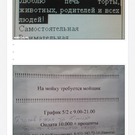
-
-
-