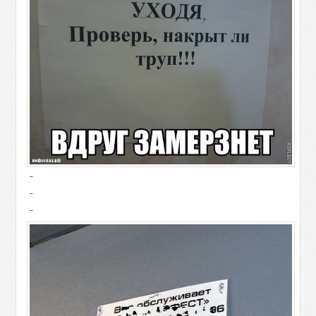
-
-
-