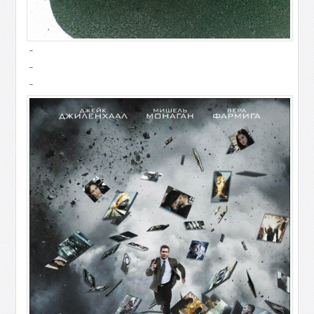
-
-
-