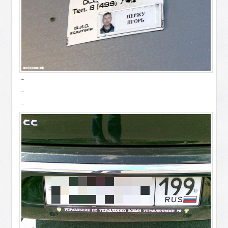
-
-
-