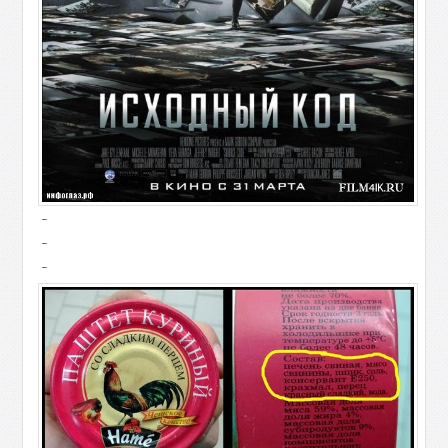
-
-
-