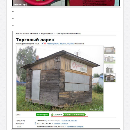
-
-
-