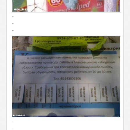
-
-
-
-
-