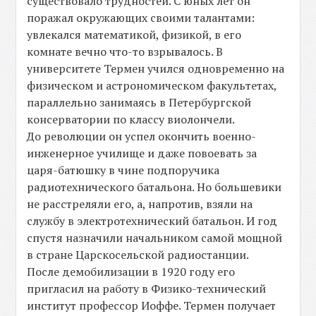
существовало трудностей. С юных лет он
поражал окружающих своими талантами:
увлекался математикой, физикой, в его
комнате вечно что-то взрывалось. В
университете Термен учился одновременно на
физическом и астрономическом факультетах,
параллельно занимаясь в Петербургской
консерватории по классу виолончели.
До революции он успел окончить военно-
инженерное училище и даже повоевать за
царя-батюшку в чине подпоручика
радиотехнического батальона. Но большевики
не расстреляли его, а, напротив, взяли на
службу в электротехнический батальон. И год
спустя назначили начальником самой мощной
в стране Царскосельской радиостанции.
После демобилизации в 1920 году его
пригласил на работу в Физико-технический
институт профессор Иоффе. Термен получает