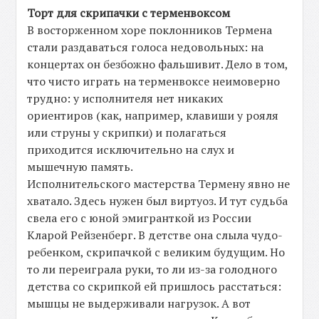
Торт для скрипачки с терменвоксом
В восторженном хоре поклонников Термена
стали раздаваться голоса недовольных: на
концертах он безбожно фальшивит. Дело в том,
что чисто играть на терменвоксе неимоверно
трудно: у исполнителя нет никаких
ориентиров (как, например, клавиши у рояля
или струны у скрипки) и полагаться
приходится исключительно на слух и
мышечную память.
Исполнительского мастерства Термену явно не
хватало. Здесь нужен был виртуоз. И тут судьба
свела его с юной эмигранткой из России
Кларой Рейзенберг. В детстве она слыла чудо-
ребенком, скрипачкой с великим будущим. Но
то ли переиграла руки, то ли из-за голодного
детства со скрипкой ей пришлось расстаться:
мышцы не выдерживали нагрузок. А вот