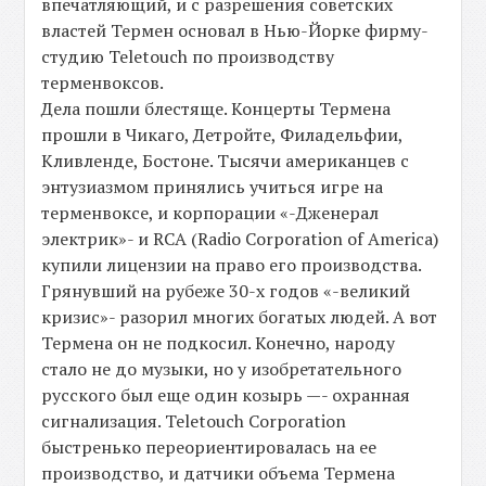
впечатляющий, и с разрешения советских
властей Термен основал в Нью-Йорке фирму-
студию Teletouch по производству
терменвоксов.
Дела пошли блестяще. Концерты Термена
прошли в Чикаго, Детройте, Филадельфии,
Кливленде, Бостоне. Тысячи американцев с
энтузиазмом принялись учиться игре на
терменвоксе, и корпорации «-Дженерал
электрик»- и RCA (Radio Corporation of America)
купили лицензии на право его производства.
Грянувший на рубеже 30-х годов «-великий
кризис»- разорил многих богатых людей. А вот
Термена он не подкосил. Конечно, народу
стало не до музыки, но у изобретательного
русского был еще один козырь —- охранная
сигнализация. Teletouch Corporation
быстренько переориентировалась на ее
производство, и датчики объема Термена