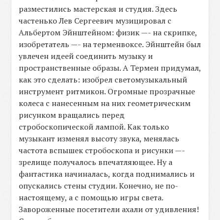
разместились мастерская и студия. Здесь
частенько Лев Сергеевич музицировал с
Альбертом Эйнштейном: физик —- на скрипке,
изобретатель —- на терменвоксе. Эйнштейн был
увлечен идеей соединить музыку и
пространственные образы. А Термен придумал,
как это сделать: изобрел светомузыкальный
инструмент ритмикон. Огромные прозрачные
колеса с нанесенным на них геометрическим
рисунком вращались перед
стробоскопической лампой. Как только
музыкант изменял высоту звука, менялась
частота вспышек стробоскопа и рисунки —-
зрелище получалось впечатляющее. Ну а
фантастика начиналась, когда поднимались и
опускались стены студии. Конечно, не по-
настоящему, а с помощью игры света.
Завороженные посетители ахали от удивления!