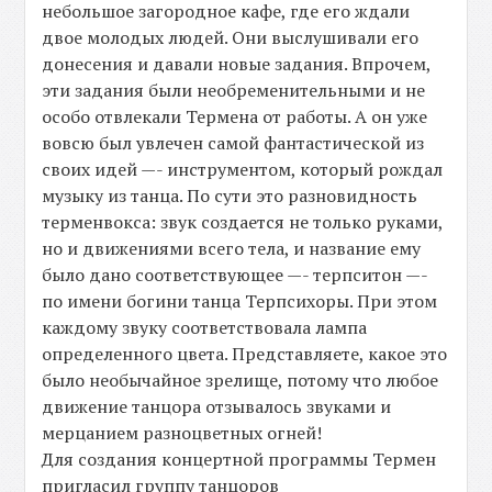
небольшое загородное кафе, где его ждали
двое молодых людей. Они выслушивали его
донесения и давали новые задания. Впрочем,
эти задания были необременительными и не
особо отвлекали Термена от работы. А он уже
вовсю был увлечен самой фантастической из
своих идей —- инструментом, который рождал
музыку из танца. По сути это разновидность
терменвокса: звук создается не только руками,
но и движениями всего тела, и название ему
было дано соответствующее —- терпситон —-
по имени богини танца Терпсихоры. При этом
каждому звуку соответствовала лампа
определенного цвета. Представляете, какое это
было необычайное зрелище, потому что любое
движение танцора отзывалось звуками и
мерцанием разноцветных огней!
Для создания концертной программы Термен
пригласил группу танцоров