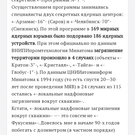
Осуществлением программы занимались
специалисты двух секретных ядерных центров:
«-Арзамас-16″- (Саров) и «-Челябинск-70″-
(Снежинск). По этой программе в
169 мирных
ядерных взрывах было подорвано 186 ядерных
устройств
. При этом официально по данным
ВНИПИпромтехнология Минатома
загрязнение
территории произошло в 4 случаях
(объекты «-
Кратон-3″-, «-Кристалл»-, «-Тайга»- и «-
Глобус-1″-). По данным ЦНИИатоминформ
Минатома к 1994 году (то есть спустя 20—30
лет после проведения МЯВ) в 24 случаях из 115
остались «-локальные надфоновые
загрязнения вокруг скважин»-.
Кстати, «-локальные надфоновые загрязнения
вокруг скважин»- —- это совсем не «-
Фукусима»-. Довелось мне в начале 90-х годов
побегать с дозиметром (в частном порядке)