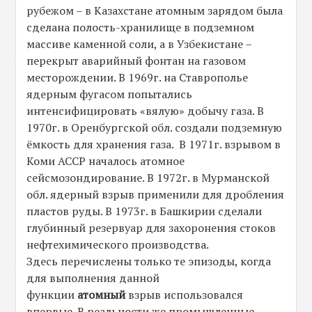
рубежом – в Казахстане атомным зарядом была
сделана полость-хранилище в подземном
массиве каменной соли, а в Узбекистане –
перекрыт аварийный фонтан на газовом
месторождении. В 1969г. на Ставрополье
ядерным фугасом попытались
интенсифицировать «вялую» добычу газа. В
1970г. в Оренбургской обл. создали подземную
ёмкость для хранения газа. В 1971г. взрывом в
Коми АССР началось атомное
сейсмозондирование. В 1972г. в Мурманской
обл. ядерный взрыв применили для дробления
пластов руды. В 1973г. в Башкирии сделали
глубинный резервуар для захоронения стоков
нефтехимического производства.
Здесь перечислены только те эпизоды, когда
для выполнения данной
функции
атомный
взрыв использовался
впервые. В реальности же промышленные