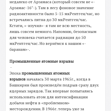
недалеко от Арзамаса (который совсем не «-
Арзамас-16″-). Там в лесу фоновое значение
радиоактивности было 5-15 мкРентген/час, но
встречались пятна до 30 мкРентген/час.
Кстати, «-изучил»- я там не всю местность,
лишь совсем немного. Напомню, безопасным
для человека считается радиация до 50
мкРентген/час. Но вернёмся к нашим «-
баранам»-.
Промышленные атомные взрывы
-
Эпоха
промышленных атомных
взрывов
началась 30 марта 1965г., когда в
Башкирии был произведён подрыв сразу двух
ядерных зарядов. Так впервые попытались
использовать атом для интенсификации
добычи нефти в «проблемном»
месторождении. В 1966г. теперь уже за