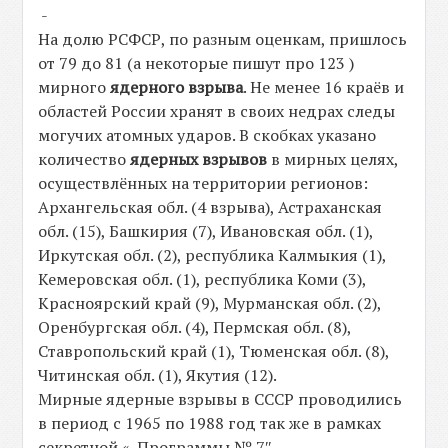
-
На долю РСФСР, по разным оценкам, пришлось
от 79 до 81 (а некоторые пишут про 123 )
мирного
ядерного взрыва
. Не менее 16 краёв и
областей России хранят в своих недрах следы
могучих атомных ударов. В скобках указано
количество
ядерных взрывов
в мирных целях,
осуществлённых на территории регионов:
Архангельская обл. (4 взрыва), Астраханская
обл. (15), Башкирия (7), Ивановская обл. (1),
Иркутская обл. (2), республика Калмыкия (1),
Кемеровская обл. (1), республика Коми (3),
Красноярский край (9), Мурманская обл. (2),
Оренбургская обл. (4), Пермская обл. (8),
Ставропольский край (1), Тюменская обл. (8),
Читинская обл. (1), Якутия (12).
Мирные ядерные взрывы в СССР проводились
в период с 1965 по 1988 год так же в рамках
секретной «-Программы № 7″-.