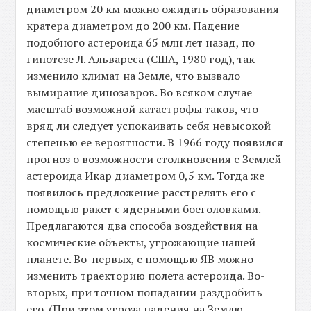
диаметром 20 км можно ожидать образования
кратера диаметром до 200 км. Падение
подобного астероида 65 млн лет назад, по
гипотезе Л. Альвареса (США, 1980 год), так
изменило климат на Земле, что вызвало
вымирание динозавров. Во всяком случае
масштаб возможной катастрофы таков, что
вряд ли следует успокаивать себя невысокой
степенью ее вероятности. В 1966 году появился
прогноз о возможности столкновения с Землей
астероида Икар диаметром 0,5 км. Тогда же
появилось предложение расстрелять его с
помощью ракет с ядерными боеголовками.
Предлагаются два способа воздействия на
космические объекты, угрожающие нашей
планете. Во-первых, с помощью ЯВ можно
изменить траекторию полета астероида. Во-
вторых, при точном попадании раздробить
его. (При этом угроза падения на Землю