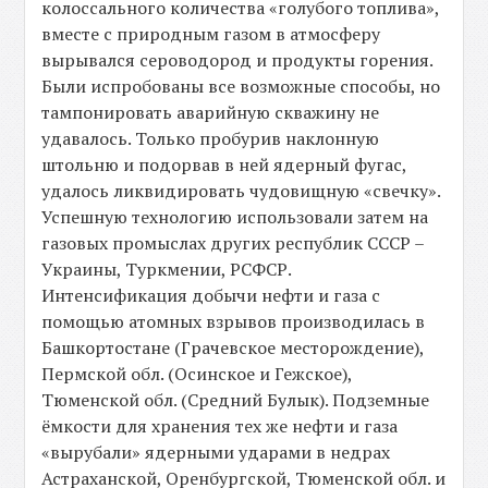
колоссального количества «голубого топлива»,
вместе с природным газом в атмосферу
вырывался сероводород и продукты горения.
Были испробованы все возможные способы, но
тампонировать аварийную скважину не
удавалось. Только пробурив наклонную
штольню и подорвав в ней ядерный фугас,
удалось ликвидировать чудовищную «свечку».
Успешную технологию использовали затем на
газовых промыслах других республик СССР –
Украины, Туркмении, РСФСР.
Интенсификация добычи нефти и газа с
помощью атомных взрывов производилась в
Башкортостане (Грачевское месторождение),
Пермской обл. (Осинское и Гежское),
Тюменской обл. (Средний Булык). Подземные
ёмкости для хранения тех же нефти и газа
«вырубали» ядерными ударами в недрах
Астраханской, Оренбургской, Тюменской обл. и