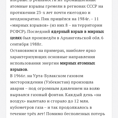
атомные взрывы гремели в регионах СССР на
протяжении 23-х лет почти ежегодно и
неоднократно. Пик пришёлся на 1984г. – 11
«мирных взрывов» (из них 8 – на территории
РСФСР). Последний
ядерный взрыв в мирных
целях
был произведён в Архангельской обл. 6
сентября 1988г.
Остановимся на примерах, наиболее ярко
характеризующих основные направления
использования энергии
мирных атомных
взрывов
.
В 1966г. на Урта-Булакском газовом
месторождении (Узбекистан) произошла
авария – под огромным давлением на волю
вырвался газовый фонтан. Каждый день «на
воздух» вылетало и сгорало до 12 млн.
кубометров газа – и так продолжалось в
течение трёх лет! Помимо бесполезных потерь