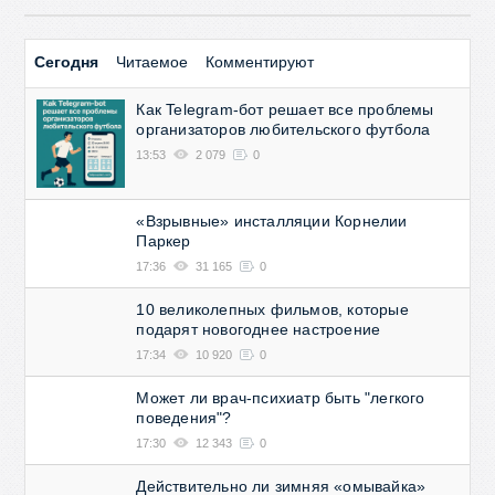
Сегодня
Читаемое
Комментируют
Как Telegram-бот решает все проблемы
организаторов любительского футбола
13:53
2 079
0
«Взрывные» инсталляции Корнелии
Паркер
17:36
31 165
0
10 великолепных фильмов, которые
подарят новогоднее настроение
17:34
10 920
0
Может ли врач-психиатр быть "легкого
поведения"?
17:30
12 343
0
Действительно ли зимняя «омывайка»