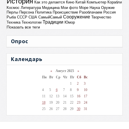
История
Как это делается
Кино
Китай
Компьютер
Корабли
Космос
Литература
Медицина
Мои фото
Море
Наука
Оружие
Перлы
Персона
Политика
Происшествие
Разоблачаем
Россия
Сооружение
Рыба
СССР
США
СамыйСамый
Творчество
Традиции
Техника
Технологии
Юмор
Показать все теги
Опрос
Календарь
«
Август 2025
»
Пн
Вт
Ср
Чт
Пт
Сб
Вс
1
2
3
4
5
6
7
8
9
10
11
12
13
14
15
16
17
18
19
20
21
22
23
24
25
26
27
28
29
30
31