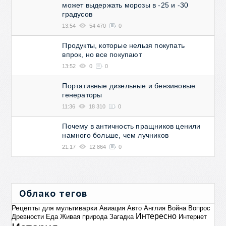
может выдержать морозы в -25 и -30
градусов
13:54
54 470
0
Продукты, которые нельзя покупать
впрок, но все покупают
13:52
0
0
Портативные дизельные и бензиновые
генераторы
11:36
18 310
0
Почему в античность пращников ценили
намного больше, чем лучников
21:17
12 864
0
Облако тегов
Рецепты для мультиварки
Авиация
Авто
Англия
Война
Вопрос
Интересно
Древности
Еда
Живая природа
Загадка
Интернет