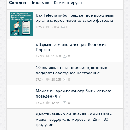
Сегодня
Читаемое
Комментируют
Как Telegram-бот решает все проблемы
организаторов любительского футбола
13:53
2 084
0
«Взрывные» инсталляции Корнелии
Паркер
17:36
31 169
0
10 великолепных фильмов, которые
подарят новогоднее настроение
17:34
10 925
0
Может ли врач-психиатр быть "легкого
поведения"?
17:30
12 351
0
Действительно ли зимняя «омывайка»
может выдержать морозы в -25 и -30
градусов