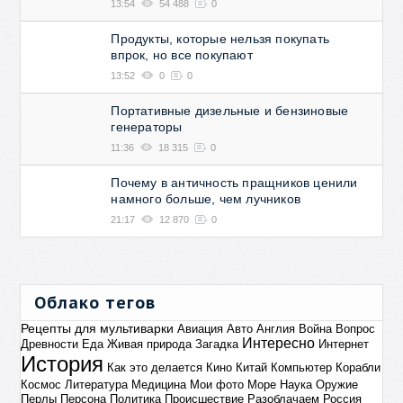
13:54
54 488
0
Продукты, которые нельзя покупать
впрок, но все покупают
13:52
0
0
Портативные дизельные и бензиновые
генераторы
11:36
18 315
0
Почему в античность пращников ценили
намного больше, чем лучников
21:17
12 870
0
Облако тегов
Рецепты для мультиварки
Авиация
Авто
Англия
Война
Вопрос
Интересно
Древности
Еда
Живая природа
Загадка
Интернет
История
Как это делается
Кино
Китай
Компьютер
Корабли
Космос
Литература
Медицина
Мои фото
Море
Наука
Оружие
Перлы
Персона
Политика
Происшествие
Разоблачаем
Россия