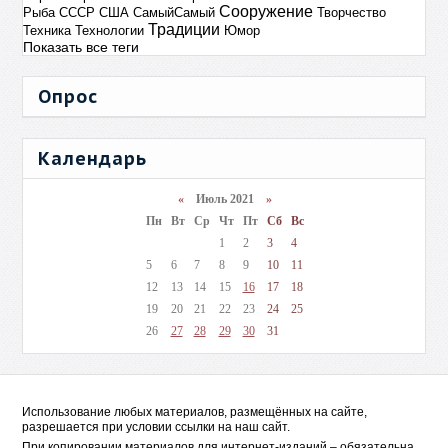
Сооружение
Рыба
СССР
США
СамыйСамый
Творчество
Традиции
Техника
Технологии
Юмор
Показать все теги
Опрос
Календарь
«
Июль 2021
»
Пн
Вт
Ср
Чт
Пт
Сб
Вс
1
2
3
4
5
6
7
8
9
10
11
12
13
14
15
16
17
18
19
20
21
22
23
24
25
26
27
28
29
30
31
Использование любых материалов, размещённых на сайте,
разрешается при условии ссылки на наш сайт.
При копировании материалов для интернет-изданий – обязательна