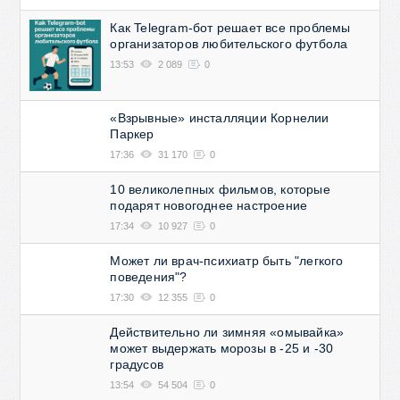
Как Telegram-бот решает все проблемы
организаторов любительского футбола
13:53
2 089
0
«Взрывные» инсталляции Корнелии
Паркер
17:36
31 170
0
10 великолепных фильмов, которые
подарят новогоднее настроение
17:34
10 927
0
Может ли врач-психиатр быть "легкого
поведения"?
17:30
12 355
0
Действительно ли зимняя «омывайка»
может выдержать морозы в -25 и -30
градусов
13:54
54 504
0