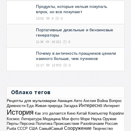
Продукты, которые нельзя покупать
впрок, но все покупают
13:52
0
0
Портативные дизельные и бензиновые
генераторы
11:36
18 321
0
Почему в античность пращников ценили
намного больше, чем лучников
21:17
12 872
0
Облако тегов
Рецепты для мультиварки
Авиация
Авто
Англия
Война
Вопрос
Интересно
Древности
Еда
Живая природа
Загадка
Интернет
История
Как это делается
Кино
Китай
Компьютер
Корабли
Космос
Литература
Медицина
Мои фото
Море
Наука
Оружие
Перлы
Персона
Политика
Происшествие
Разоблачаем
Россия
Сооружение
Рыба
СССР
США
СамыйСамый
Творчество