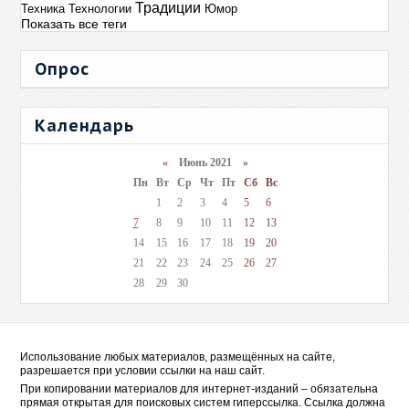
Традиции
Техника
Технологии
Юмор
Показать все теги
Опрос
Календарь
«
Июнь 2021
»
Пн
Вт
Ср
Чт
Пт
Сб
Вс
1
2
3
4
5
6
7
8
9
10
11
12
13
14
15
16
17
18
19
20
21
22
23
24
25
26
27
28
29
30
Использование любых материалов, размещённых на сайте,
разрешается при условии ссылки на наш сайт.
При копировании материалов для интернет-изданий – обязательна
прямая открытая для поисковых систем гиперссылка. Ссылка должна