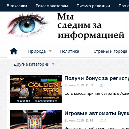
В закладки
Рекламодателям
Письмо редакции
Про 
Природа
Политика
Страны и города
Другие категории
Получи бонус за регис
21 март 2019, 11:39
0
Есть масса причин сыграть в Azi
Игровые автоматы Вулк
21 март 2019, 11:14
0
Внести разнообразие в жизнь м