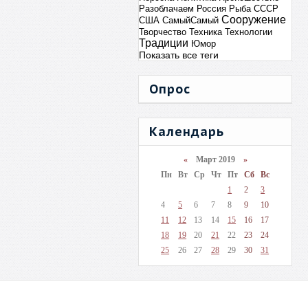
Разоблачаем
Россия
Рыба
СССР
Сооружение
США
СамыйСамый
Творчество
Техника
Технологии
Традиции
Юмор
Показать все теги
Опрос
Календарь
«
Март 2019
»
Пн
Вт
Ср
Чт
Пт
Сб
Вс
1
2
3
4
5
6
7
8
9
10
11
12
13
14
15
16
17
18
19
20
21
22
23
24
25
26
27
28
29
30
31