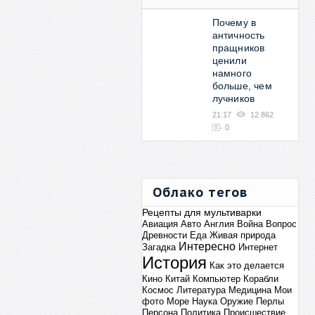
Почему в
античность
пращников
ценили
намного
больше, чем
лучников
21:17
12 862
0
Облако тегов
Рецепты для мультиварки
Авиация
Авто
Англия
Война
Вопрос
Древности
Еда
Живая природа
Интересно
Загадка
Интернет
История
Как это делается
Кино
Китай
Компьютер
Корабли
Космос
Литература
Медицина
Мои
фото
Море
Наука
Оружие
Перлы
Персона
Политика
Происшествие