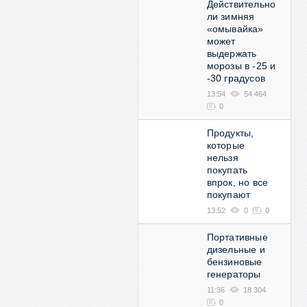
Действительно
ли зимняя
«омывайка»
может
выдержать
морозы в -25 и
-30 градусов
13:54
54 464
0
Продукты,
которые
нельзя
покупать
впрок, но все
покупают
13:52
0
0
Портативные
дизельные и
бензиновые
генераторы
11:36
18 304
0