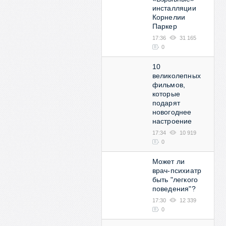
инсталляции
Корнелии
Паркер
17:36
31 165
0
10
великолепных
фильмов,
которые
подарят
новогоднее
настроение
17:34
10 919
0
Может ли
врач-психиатр
быть "легкого
поведения"?
17:30
12 339
0