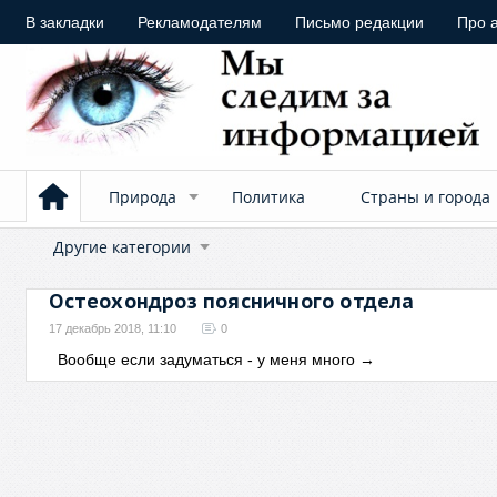
В закладки
Рекламодателям
Письмо редакции
Про 
Природа
Политика
Страны и города
Другие категории
Остеохондроз поясничного отдела
17 декабрь 2018, 11:10
0
Вообще если задуматься - у меня много
→