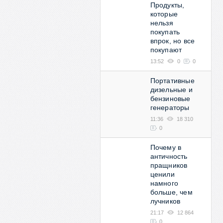
Продукты,
которые
нельзя
покупать
впрок, но все
покупают
13:52
0
0
Портативные
дизельные и
бензиновые
генераторы
11:36
18 310
0
Почему в
античность
пращников
ценили
намного
больше, чем
лучников
21:17
12 864
0