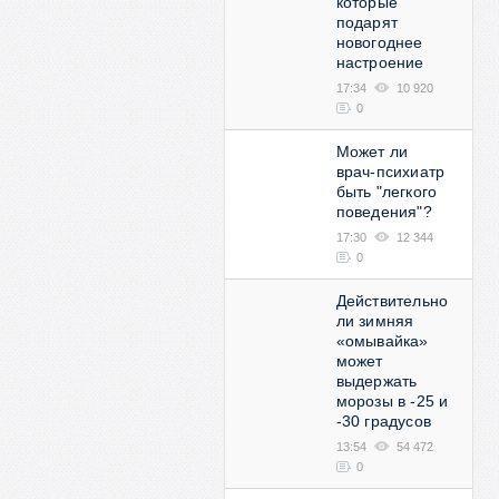
которые
подарят
новогоднее
настроение
17:34
10 920
0
Может ли
врач-психиатр
быть "легкого
поведения"?
17:30
12 344
0
Действительно
ли зимняя
«омывайка»
может
выдержать
морозы в -25 и
-30 градусов
13:54
54 472
0