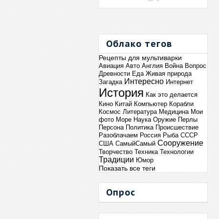
Облако тегов
Рецепты для мультиварки
Авиация
Авто
Англия
Война
Вопрос
Древности
Еда
Живая природа
Интересно
Загадка
Интернет
История
Как это делается
Кино
Китай
Компьютер
Корабли
Космос
Литература
Медицина
Мои
фото
Море
Наука
Оружие
Перлы
Персона
Политика
Происшествие
Разоблачаем
Россия
Рыба
СССР
Сооружение
США
СамыйСамый
Творчество
Техника
Технологии
Традиции
Юмор
Показать все теги
Опрос