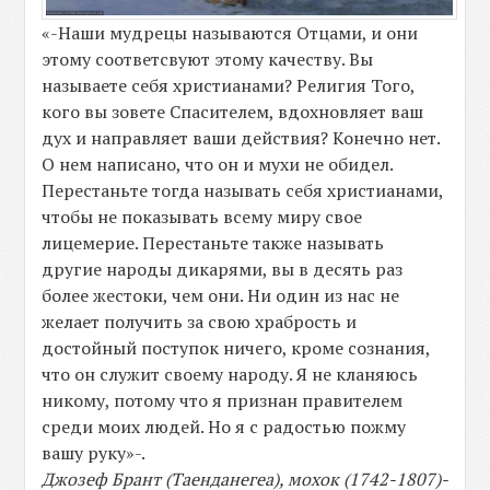
«-Наши мудрецы называются Отцами, и они
этому соответсвуют этому качеству. Вы
называете себя христианами? Религия Того,
кого вы зовете Спасителем, вдохновляет ваш
дух и направляет ваши действия? Конечно нет.
О нем написано, что он и мухи не обидел.
Перестаньте тогда называть себя христианами,
чтобы не показывать всему миру свое
лицемерие. Перестаньте также называть
другие народы дикарями, вы в десять раз
более жестоки, чем они. Ни один из нас не
желает получить за свою храбрость и
достойный поступок ничего, кроме сознания,
что он служит своему народу. Я не кланяюсь
никому, потому что я признан правителем
среди моих людей. Но я с радостью пожму
вашу руку»-.
Джозеф Брант (Таенданегеа), мохок (1742-1807)-