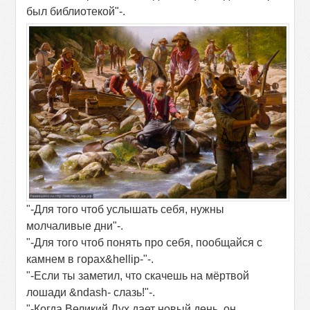
был библиотекой"-.
"-Для того чтоб услышать себя, нужны
молчаливые дни"-.
"-Для того чтоб понять про себя, пообщайся с
камнем в горах&hellip-"-.
"-Если ты заметил, что скачешь на мёртвой
лошади &ndash- слазь!"-.
"-Когда Великий Дух дает новый день, он