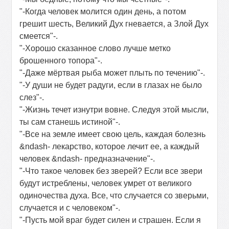
"-Когда человек молится один день, а потом
грешит шесть, Великий Дух гневается, а Злой Дух
смеется"-.
"-Хорошо сказанное слово лучше метко
брошенного топора"-.
"-Даже мёртвая рыба может плыть по течению"-.
"-У души не будет радуги, если в глазах не было
слез"-.
"-Жизнь течет изнутри вовне. Следуя этой мысли,
ты сам станешь истиной"-.
"-Все на земле имеет свою цель, каждая болезнь
&ndash- лекарство, которое лечит ее, а каждый
человек &ndash- предназначение"-.
"-Что такое человек без зверей? Если все звери
будут истреблены, человек умрет от великого
одиночества духа. Все, что случается со зверьми,
случается и с человеком"-.
"-Пусть мой враг будет силен и страшен. Если я