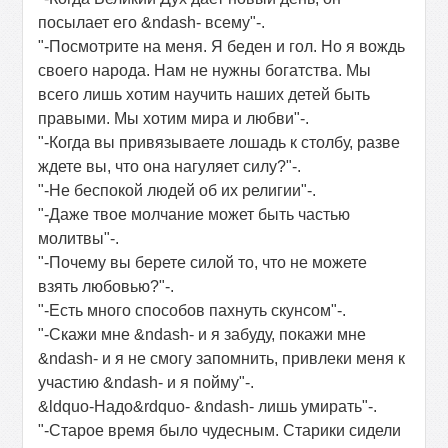
посылает его &ndash- всему"-.
"-Посмотрите на меня. Я беден и гол. Но я вождь
своего народа. Нам не нужны богатства. Мы
всего лишь хотим научить наших детей быть
правыми. Мы хотим мира и любви"-.
"-Когда вы привязываете лошадь к столбу, разве
ждете вы, что она нагуляет силу?"-.
"-Не беспокой людей об их религии"-.
"-Даже твое молчание может быть частью
молитвы"-.
"-Почему вы берете силой то, что не можете
взять любовью?"-.
"-Есть много способов пахнуть скунсом"-.
"-Скажи мне &ndash- и я забуду, покажи мне
&ndash- и я не смогу запомнить, привлеки меня к
участию &ndash- и я пойму"-.
&ldquo-Надо&rdquo- &ndash- лишь умирать"-.
"-Старое время было чудесным. Старики сидели