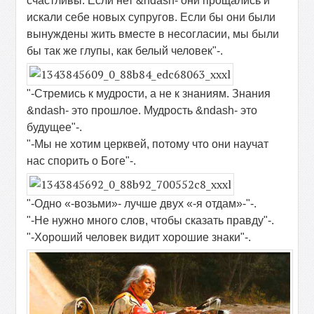
счастливы. Если нет &ndash- они прощались и
искали себе новых супругов. Если бы они были
вынуждены жить вместе в несогласии, мы были
бы так же глупы, как белый человек"-.
"-Стремись к мудрости, а не к знаниям. Знания
&ndash- это прошлое. Мудрость &ndash- это
будущее"-.
"-Мы не хотим церквей, потому что они научат
нас спорить о Боге"-.
"-Одно «-возьми»- лучше двух «-я отдам»-"-.
"-Не нужно много слов, чтобы сказать правду"-.
"-Хороший человек видит хорошие знаки"-.