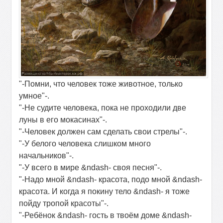
"-Помни, что человек тоже животное, только
умное"-.
"-Не судите человека, пока не проходили две
луны в его мокасинах"-.
"-Человек должен сам сделать свои стрелы"-.
"-У белого человека слишком много
начальников"-.
"-У всего в мире &ndash- своя песня"-.
"-Надо мной &ndash- красота, подо мной &ndash-
красота. И когда я покину тело &ndash- я тоже
пойду тропой красоты"-.
"-Ребёнок &ndash- гость в твоём доме &ndash-