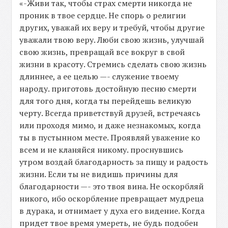
«-Живи так, чтобы страх смерти никогда не
проник в твое сердце. Не спорь о религии
других, уважай их веру и требуй, чтобы другие
уважали твою веру. Люби свою жизнь, улучшай
свою жизнь, превращай все вокруг в свой
жизни в красоту. Стремись сделать свою жизнь
длиннее, а ее целью —- служение твоему
народу. приготовь достойную песню смерти
для того дня, когда ты перейдешь великую
черту. Всегда приветствуй друзей, встречаясь
или проходя мимо, и даже незнакомых, когда
ты в пустынном месте. Проявляй уважение ко
всем и не кланяйся никому. проснувшись
утром воздай благодарность за пищу и радость
жизни. Если ты не видишь причины для
благодарности —- это твоя вина. Не оскорбляй
никого, ибо оскорбление превращает мудреца
в дурака, и отнимает у духа его видение. Когда
придет твое время умереть, не будь подобен