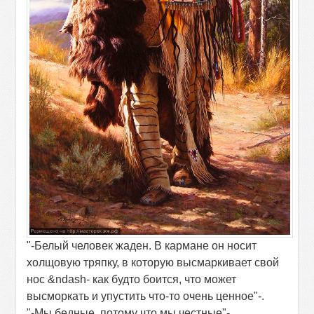
"-Белый человек жаден. В кармане он носит
холщовую тряпку, в которую высмаркивает свой
нос &ndash- как будто боится, что может
высморкать и упустить что-то очень ценное"-.
"-Мы бедные, потому что мы честные"-.