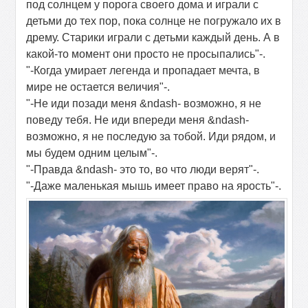
под солнцем у порога своего дома и играли с
детьми до тех пор, пока солнце не погружало их в
дрему. Старики играли с детьми каждый день. А в
какой-то момент они просто не просыпались"-.
"-Когда умирает легенда и пропадает мечта, в
мире не остается величия"-.
"-Не иди позади меня &ndash- возможно, я не
поведу тебя. Не иди впереди меня &ndash-
возможно, я не последую за тобой. Иди рядом, и
мы будем одним целым"-.
"-Правда &ndash- это то, во что люди верят"-.
"-Даже маленькая мышь имеет право на ярость"-.