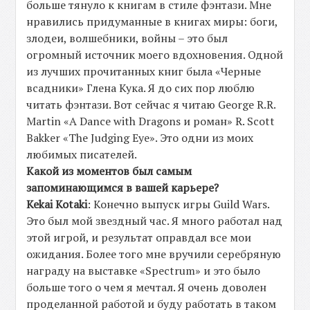
больше тянуло к книгам в стиле фэнтази. Мне
нравились придуманные в книгах миры: боги,
злодеи, волшебники, войны – это был
огромный источник моего вдохновения. Одной
из лучших прочитанных книг была «Черные
всадники» Глена Кука. Я до сих пор люблю
читать фэнтази. Вот сейчас я читаю George R.R.
Martin «A Dance with Dragons и роман» R. Scott
Bakker «The Judging Eye». Это одни из моих
любимых писателей.
Какой из моментов был самым
запоминающимся в вашей карьере?
Kekai Kotaki
: Конечно выпуск игры
Guild Wars
.
Это был мой звездный час. Я много работал над
этой игрой, и результат оправдал все мои
ожидания. Более того мне вручили серебряную
награду на выставке «Spectrum» и это было
больше того о чем я мечтал. Я очень доволен
проделанной работой и буду работать в таком