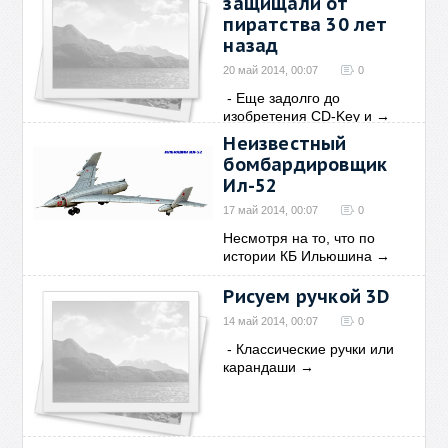
защищали от
пиратства 30 лет
назад
20 май 2014, 00:07
0
- Еще задолго до
изобретения CD-Key и
→
Неизвестный
бомбардировщик
Ил-52
17 май 2014, 00:07
0
Несмотря на то, что по
истории КБ Ильюшина
→
Рисуем ручкой 3D
14 май 2014, 00:07
0
- Классические ручки или
карандаши
→