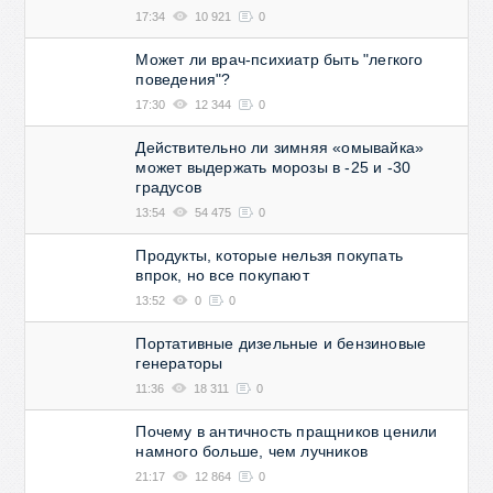
17:34
10 921
0
Может ли врач-психиатр быть "легкого
поведения"?
17:30
12 344
0
Действительно ли зимняя «омывайка»
может выдержать морозы в -25 и -30
градусов
13:54
54 475
0
Продукты, которые нельзя покупать
впрок, но все покупают
13:52
0
0
Портативные дизельные и бензиновые
генераторы
11:36
18 311
0
Почему в античность пращников ценили
намного больше, чем лучников
21:17
12 864
0