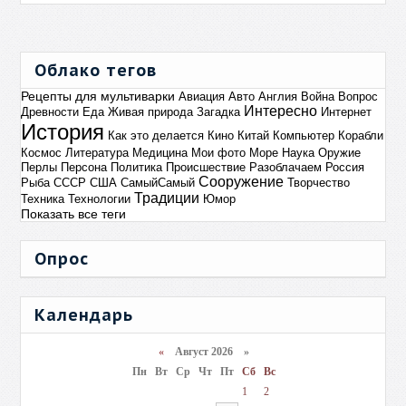
Облако тегов
Рецепты для мультиварки
Авиация
Авто
Англия
Война
Вопрос
Интересно
Древности
Еда
Живая природа
Загадка
Интернет
История
Как это делается
Кино
Китай
Компьютер
Корабли
Космос
Литература
Медицина
Мои фото
Море
Наука
Оружие
Перлы
Персона
Политика
Происшествие
Разоблачаем
Россия
Сооружение
Рыба
СССР
США
СамыйСамый
Творчество
Традиции
Техника
Технологии
Юмор
Показать все теги
Опрос
Календарь
«
Август 2026 »
Пн
Вт
Ср
Чт
Пт
Сб
Вс
1
2