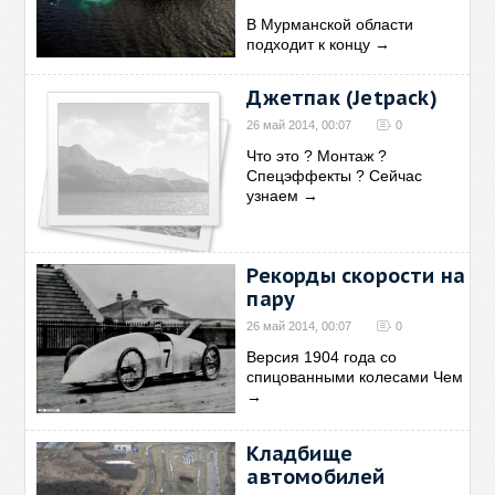
В Мурманской области
подходит к концу
→
Джетпак (Jetpack)
26 май 2014, 00:07
0
Что это ? Монтаж ?
Спецэффекты ? Сейчас
узнаем
→
Рекорды скорости на
пару
26 май 2014, 00:07
0
Версия 1904 года со
спицованными колесами Чем
→
Кладбище
автомобилей