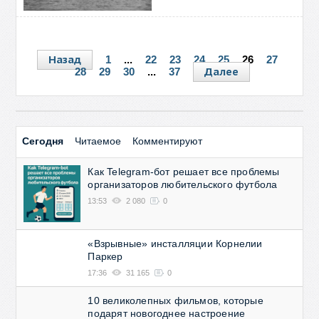
Назад
1
...
22
23
24
25
26
27
Далее
28
29
30
...
37
Сегодня
Читаемое
Комментируют
Как Telegram-бот решает все проблемы
организаторов любительского футбола
13:53
2 080
0
«Взрывные» инсталляции Корнелии
Паркер
17:36
31 165
0
10 великолепных фильмов, которые
подарят новогоднее настроение