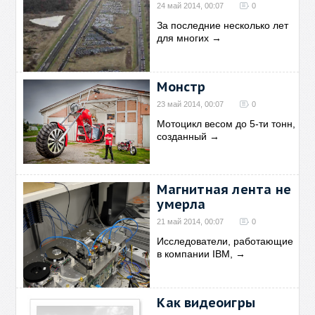
24 май 2014, 00:07
0
За последние несколько лет
для многих
→
Монстр
23 май 2014, 00:07
0
Мотоцикл весом до 5-ти тонн,
созданный
→
Магнитная лента не
умерла
21 май 2014, 00:07
0
Исследователи, работающие
в компании IBM,
→
Как видеоигры