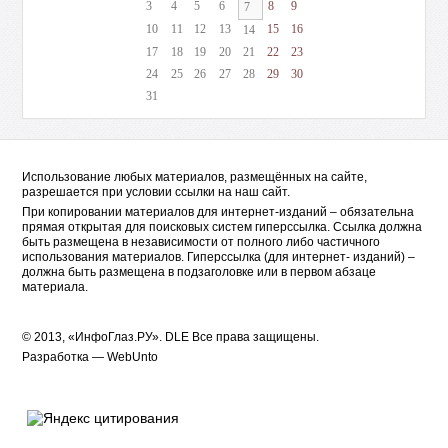
3
4
5
6
8
9
7
10
11
12
13
15
16
14
17
18
19
20
21
22
23
24
25
26
27
28
29
30
31
Использование любых материалов, размещённых на сайте,
разрешается при условии ссылки на наш сайт.
При копировании материалов для интернет-изданий – обязательна
прямая открытая для поисковых систем гиперссылка. Ссылка должна
быть размещена в независимости от полного либо частичного
использования материалов. Гиперссылка (для интернет- изданий) –
должна быть размещена в подзаголовке или в первом абзаце
материала.
© 2013, «ИнфоГлаз.РУ».
DLE
Все права защищены.
Разработка —
WebUnto