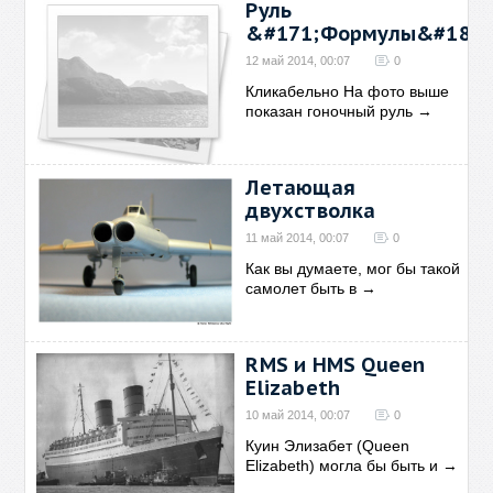
Руль
&#171;Формулы&#187;
12 май 2014, 00:07
0
Кликабельно На фото выше
показан гоночный руль
→
Летающая
двухстволка
11 май 2014, 00:07
0
Как вы думаете, мог бы такой
самолет быть в
→
RMS и HMS Queen
Elizabeth
10 май 2014, 00:07
0
Куин Элизабет (Queen
Elizabeth) могла бы быть и
→