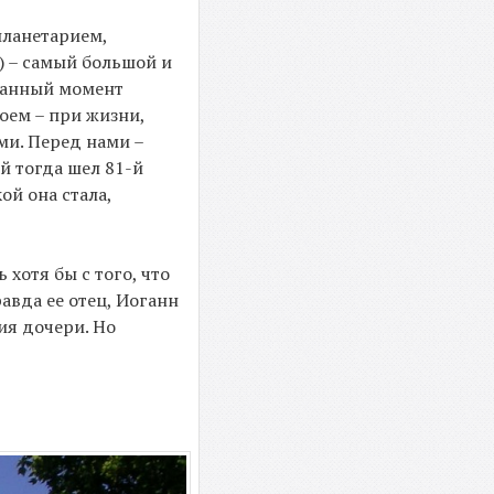
планетарием,
) – самый большой и
 данный момент
оем – при жизни,
ми. Перед нами –
й тогда шел 81-й
ой она стала,
хотя бы с того, что
авда ее отец, Иоганн
ия дочери. Но