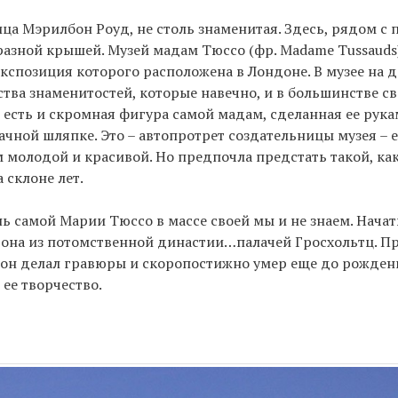
ица Мэрилбон Роуд, не столь знаменитая. Здесь, рядом с 
разной крышей. Музей мадам Тюссо (фр. Madame Tussauds
экспозиция которого расположена в Лондоне. В музее на
тва знаменитостей, которые навечно, и в большинстве св
, есть и скромная фигура самой мадам, сделанная ее рука
ачной шляпке. Это – автопротрет создательницы музея – е
м молодой и красивой. Но предпочла предстать такой, как
 склоне лет.
 самой Марии Тюссо в массе своей мы и не знаем. Начать 
 она из потомственной династии…палачей Гросхольтц. Пр
 он делал гравюры и скоропостижно умер еще до рожден
ее творчество.