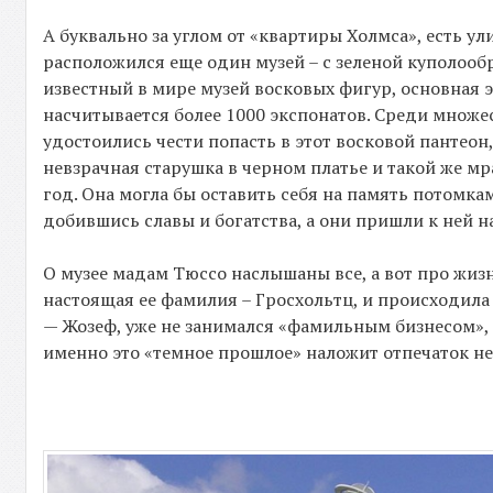
А буквально за углом от «квартиры Холмса», есть ул
расположился еще один музей – с зеленой куполооб
известный в мире музей восковых фигур, основная 
насчитывается более 1000 экспонатов. Среди множес
удостоились чести попасть в этот восковой пантеон
невзрачная старушка в черном платье и такой же мр
год. Она могла бы оставить себя на память потомка
добившись славы и богатства, а они пришли к ней на
О музее мадам Тюссо наслышаны все, а вот про жизнь
настоящая ее фамилия – Гросхольтц, и происходила
— Жозеф, уже не занимался «фамильным бизнесом»,
именно это «темное прошлое» наложит отпечаток не 