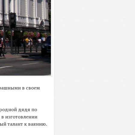
трашными в своем
л родной дядя по
 в изготовлении
ый талант к ваянию.