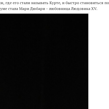
ж, где его стали называть Курте, и быстро становиться 
куме стала Мари Дюбари – любовница Людовика XV.