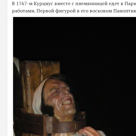
В 1767-м Курциус вместе с племянницей едет в Пари
работами. Первой фигурой в его восковом Панопти